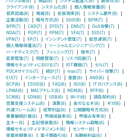
ハッシュ値(8)
|
損益(8)
|
システム監査人(8)
|
脆弱性(8)
|
クライアント(8)
|
システム化(8)
|
個人情報保護(8)
|
音声認識(8)
|
脅威(8)
|
拡張現実(8)
|
システム要件(8)
|
企業活動(8)
|
暗号方式(8)
|
SSID(8)
|
BPM(7)
|
BPR(7)
|
CAD(7)
|
DFD(7)
|
DNS(7)
|
DoS攻撃(7)
|
NDA(7)
|
POP(7)
|
PPM(7)
|
SFA(7)
|
SSD(7)
|
VPN(7)
|
XP(7)
|
インシデント管理(7)
|
仮想通貨(7)
|
個人情報保護法(7)
|
ソーシャルエンジニアリング(7)
|
ハードディスク(7)
|
フィッシング(7)
|
復号(7)
|
変更管理(7)
|
問題管理(7)
|
リスク回避(7)
|
情報セキュリティにおける(7)
|
IOT機器(7)
|
セル(7)
|
PDCAサイクル(7)
|
統計(7)
|
mac(7)
|
サイバー攻撃(7)
|
EU(7)
|
インターフェース(7)
|
進数(6)
|
AND(6)
|
BCP(6)
|
ESSID(6)
|
FAQ(6)
|
ISO(6)
|
ITガバナンス(6)
|
LPWA(6)
|
MACアドレス(6)
|
MDM(6)
|
RFP(6)
|
SCM(6)
|
SDN(6)
|
USB(6)
|
Wi-Fi(6)
|
請負契約(6)
|
営業支援システム(6)
|
演算(6)
|
金のなる木(6)
|
ギガ(6)
|
共通フレーム(6)
|
経常利益(6)
|
公開鍵暗号方式(6)
|
事業継続計画(6)
|
市場成長率(6)
|
市場占有率(6)
|
主キー(6)
|
主記憶装置(6)
|
情報システム戦略(6)
|
情報セキュリティマネジメント(6)
|
センサー(6)
|
提案依頼書(6)
|
電子商取引(6)
|
当期純利益(6)
|