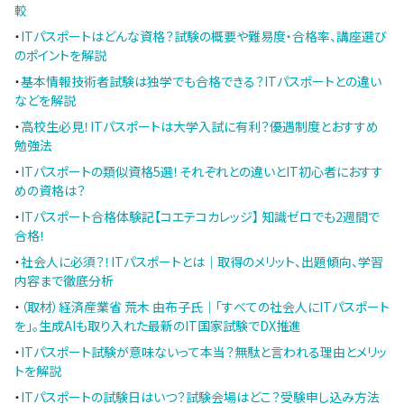
較
・
ITパスポートはどんな資格？試験の概要や難易度・合格率、講座選び
のポイントを解説
・
基本情報技術者試験は独学でも合格できる？ITパスポートとの違い
などを解説
・
高校生必見！ITパスポートは大学入試に有利？優遇制度とおすすめ
勉強法
・
ITパスポートの類似資格5選！それぞれとの違いとIT初心者におすす
めの資格は？
・
ITパスポート合格体験記【コエテコカレッジ】 知識ゼロでも2週間で
合格！
・
社会人に必須？！ITパスポートとは｜取得のメリット、出題傾向、学習
内容まで徹底分析
・
（取材）経済産業省 荒木 由布子氏｜「すべての社会人にITパスポート
を」。生成AIも取り入れた最新のIT国家試験でDX推進
・
ITパスポート試験が意味ないって本当？無駄と言われる理由とメリッ
トを解説
・
ITパスポートの試験日はいつ？試験会場はどこ？受験申し込み方法