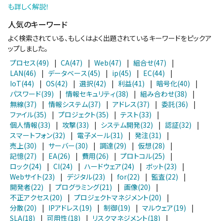
も詳しく解説！
人気のキーワード
よく検索されている、もしくはよく出題されているキーワードをピックア
ップしました。
プロセス(49)
|
CA(47)
|
Web(47)
|
組合せ(47)
|
LAN(46)
|
データベース(45)
|
ip(45)
|
EC(44)
|
IoT(44)
|
OS(42)
|
選択(42)
|
利益(41)
|
暗号化(40)
|
パスワード(39)
|
情報セキュリティ(38)
|
組み合わせ(38)
|
無線(37)
|
情報システム(37)
|
アドレス(37)
|
委託(36)
|
ファイル(35)
|
プロジェクト(35)
|
テスト(33)
|
個人情報(33)
|
攻撃(33)
|
システム開発(32)
|
認証(32)
|
スマートフォン(32)
|
電子メール(31)
|
発注(31)
|
売上(30)
|
サーバー(30)
|
調達(29)
|
仮想(28)
|
記憶(27)
|
EA(26)
|
費用(26)
|
プロトコル(25)
|
ロック(24)
|
CI(24)
|
ハードウェア(24)
|
ボット(23)
|
Webサイト(23)
|
デジタル(23)
|
for(22)
|
監査(22)
|
開発者(22)
|
プログラミング(21)
|
画像(20)
|
不正アクセス(20)
|
プロジェクトマネジメント(20)
|
分散(20)
|
IPアドレス(19)
|
制御(19)
|
マルウェア(19)
|
SLA(18)
|
可用性(18)
|
リスクマネジメント(18)
|