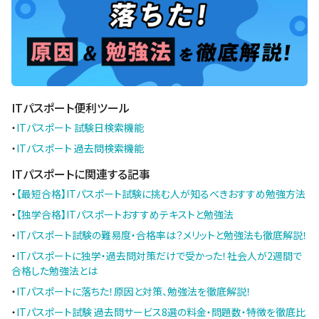
ITパスポート便利ツール
・
ITパスポート 試験日検索機能
・
ITパスポート 過去問検索機能
ITパスポートに関連する記事
・
【最短合格】ITパスポート試験に挑む人が知るべきおすすめ勉強方法
・
【独学合格】ITパスポートおすすめテキストと勉強法
・
ITパスポート試験の難易度・合格率は？メリットと勉強法も徹底解説！
・
ITパスポートに独学・過去問対策だけで受かった！社会人が2週間で
合格した勉強法とは
・
ITパスポートに落ちた！原因と対策、勉強法を徹底解説！
・
ITパスポート試験 過去問サービス8選の料金・問題数・特徴を徹底比