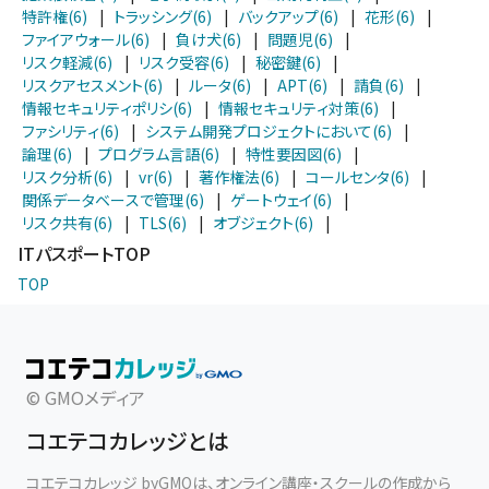
特許権(6)
|
トラッシング(6)
|
バックアップ(6)
|
花形(6)
|
ファイアウォール(6)
|
負け犬(6)
|
問題児(6)
|
リスク軽減(6)
|
リスク受容(6)
|
秘密鍵(6)
|
リスクアセスメント(6)
|
ルータ(6)
|
APT(6)
|
請負(6)
|
情報セキュリティポリシ(6)
|
情報セキュリティ対策(6)
|
ファシリティ(6)
|
システム開発プロジェクトにおいて(6)
|
論理(6)
|
プログラム言語(6)
|
特性要因図(6)
|
リスク分析(6)
|
vr(6)
|
著作権法(6)
|
コールセンタ(6)
|
関係データベースで管理(6)
|
ゲートウェイ(6)
|
リスク共有(6)
|
TLS(6)
|
オブジェクト(6)
|
ITパスポートTOP
TOP
© GMOメディア
コエテコカレッジとは
コエテコカレッジ byGMOは、オンライン講座・スクールの作成から