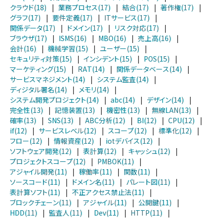
クラウド(18)
|
業務プロセス(17)
|
結合(17)
|
著作権(17)
|
グラフ(17)
|
要件定義(17)
|
ITサービス(17)
|
関係データ(17)
|
ドメイン(17)
|
リスク対応(17)
|
ブラウザ(17)
|
ISMS(16)
|
MBO(16)
|
売上高(16)
|
会計(16)
|
機械学習(15)
|
ユーザー(15)
|
セキュリティ対策(15)
|
インシデント(15)
|
POS(15)
|
マーケティング(15)
|
RAT(14)
|
関係データベース(14)
|
サービスマネジメント(14)
|
システム監査(14)
|
ディジタル署名(14)
|
メモリ(14)
|
システム開発プロジェクト(14)
|
abc(14)
|
デザイン(14)
|
完全性(13)
|
記憶装置(13)
|
機密性(13)
|
無線LAN(13)
|
確率(13)
|
SNS(13)
|
ABC分析(12)
|
BI(12)
|
CPU(12)
|
if(12)
|
サービスレベル(12)
|
スコープ(12)
|
標準化(12)
|
フロー(12)
|
情報資産(12)
|
iotデバイス(12)
|
ソフトウェア開発(12)
|
表計算(12)
|
キャッシュ(12)
|
プロジェクトスコープ(12)
|
PMBOK(11)
|
アジャイル開発(11)
|
稼働率(11)
|
関数(11)
|
ソースコード(11)
|
ドメイン名(11)
|
パレート図(11)
|
表計算ソフト(11)
|
不正アクセス禁止法(11)
|
ブロックチェーン(11)
|
アジャイル(11)
|
公開鍵(11)
|
HDD(11)
|
監査人(11)
|
Dev(11)
|
HTTP(11)
|