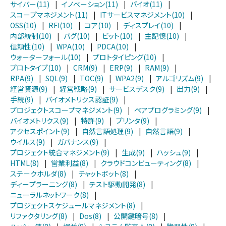
サイバー(11)
|
イノベーション(11)
|
バイオ(11)
|
スコープマネジメント(11)
|
ITサービスマネジメント(10)
|
OSS(10)
|
RFI(10)
|
コア(10)
|
ディスプレイ(10)
|
内部統制(10)
|
バグ(10)
|
ビット(10)
|
主記憶(10)
|
信頼性(10)
|
WPA(10)
|
PDCA(10)
|
ウォーターフォール(10)
|
プロトタイピング(10)
|
プロトタイプ(10)
|
CRM(9)
|
ERP(9)
|
RAM(9)
|
RPA(9)
|
SQL(9)
|
TOC(9)
|
WPA2(9)
|
アルゴリズム(9)
|
経営資源(9)
|
経営戦略(9)
|
サービスデスク(9)
|
出力(9)
|
手続(9)
|
バイオメトリクス認証(9)
|
プロジェクトスコープマネジメント(9)
|
ペアプログラミング(9)
|
バイオメトリクス(9)
|
特許(9)
|
プリンタ(9)
|
アクセスポイント(9)
|
自然言語処理(9)
|
自然言語(9)
|
ウイルス(9)
|
ガバナンス(9)
|
プロジェクト統合マネジメント(9)
|
生成(9)
|
ハッシュ(9)
|
HTML(8)
|
営業利益(8)
|
クラウドコンピューティング(8)
|
ステークホルダ(8)
|
チャットボット(8)
|
ディープラーニング(8)
|
テスト駆動開発(8)
|
ニューラルネットワーク(8)
|
プロジェクトスケジュールマネジメント(8)
|
リファクタリング(8)
|
Dos(8)
|
公開鍵暗号(8)
|