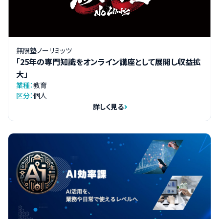
無限塾ノーリミッツ
「25年の専門知識をオンライン講座として展開し収益拡
大」
業種：
教育
区分：
個人
詳しく見る