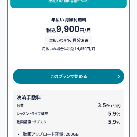
機能充実・動画容量たっぷり
年払い 月額利用料
9,900
税込
円/月
4ヶ月分
年払いなら
お得
月払いの場合は税込14,850円/月
このプランで始める
決済手数料
3.5
会費
%
+50円
5.9
レッスン・ライブ講座
%
5.9
動画講座・サブスク
%
動画アップロード容量：200GB