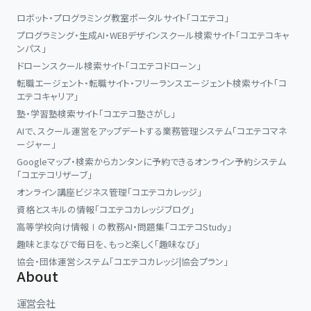
ロボット・プログラミング教室ポータルサイト「コエテコ」
プログラミング・生成AI・WEBデザインスクール検索サイト「コエテコキャ
ンパス」
ドローンスクール検索サイト「コエテコドローン」
転職エージェント・転職サイト・フリーランスエージェント検索サイト「コ
エテコキャリア」
塾・学習塾検索サイト「コエテコ塾さがし」
AIで、スクール運営をアップデートする業務管理システム「コエテコマネ
ージャー」
Googleマップ・検索からカンタンに予約できるオンライン予約システム
「コエテコリザーブ」
オンライン講座ビジネス管理「コエテコカレッジ」
資格とスキルの情報「コエテコカレッジブログ」
高等学校向け情報Ⅰの教務AI・問題集「コエテコStudy」
趣味とまなびで毎日を、もっと楽しく「趣味なび」
協会・団体運営システム「コエテコカレッジ|協会プラン」
About
運営会社