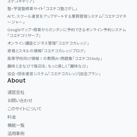
エテコキャリア」
塾・学習塾検索サイト「コエテコ塾さがし」
AIで、スクール運営をアップデートする業務管理システム「コエテコマネ
ージャー」
Googleマップ・検索からカンタンに予約できるオンライン予約システム
「コエテコリザーブ」
オンライン講座ビジネス管理「コエテコカレッジ」
資格とスキルの情報「コエテコカレッジブログ」
高等学校向け情報Ⅰの教務AI・問題集「コエテコStudy」
趣味とまなびで毎日を、もっと楽しく「趣味なび」
協会・団体運営システム「コエテコカレッジ|協会プラン」
About
運営会社
お問い合わせ
このサイトについて
料金
機能一覧
活用事例