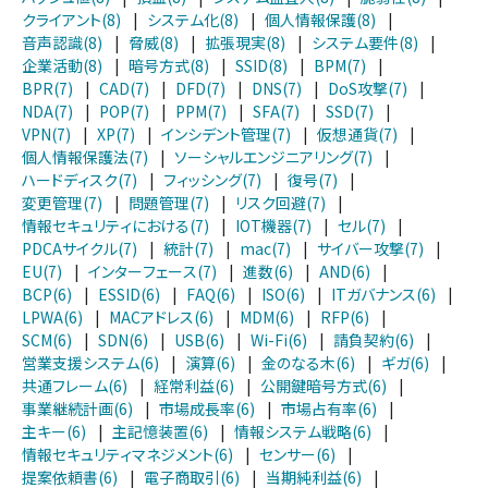
クライアント(8)
|
システム化(8)
|
個人情報保護(8)
|
音声認識(8)
|
脅威(8)
|
拡張現実(8)
|
システム要件(8)
|
企業活動(8)
|
暗号方式(8)
|
SSID(8)
|
BPM(7)
|
BPR(7)
|
CAD(7)
|
DFD(7)
|
DNS(7)
|
DoS攻撃(7)
|
NDA(7)
|
POP(7)
|
PPM(7)
|
SFA(7)
|
SSD(7)
|
VPN(7)
|
XP(7)
|
インシデント管理(7)
|
仮想通貨(7)
|
個人情報保護法(7)
|
ソーシャルエンジニアリング(7)
|
ハードディスク(7)
|
フィッシング(7)
|
復号(7)
|
変更管理(7)
|
問題管理(7)
|
リスク回避(7)
|
情報セキュリティにおける(7)
|
IOT機器(7)
|
セル(7)
|
PDCAサイクル(7)
|
統計(7)
|
mac(7)
|
サイバー攻撃(7)
|
EU(7)
|
インターフェース(7)
|
進数(6)
|
AND(6)
|
BCP(6)
|
ESSID(6)
|
FAQ(6)
|
ISO(6)
|
ITガバナンス(6)
|
LPWA(6)
|
MACアドレス(6)
|
MDM(6)
|
RFP(6)
|
SCM(6)
|
SDN(6)
|
USB(6)
|
Wi-Fi(6)
|
請負契約(6)
|
営業支援システム(6)
|
演算(6)
|
金のなる木(6)
|
ギガ(6)
|
共通フレーム(6)
|
経常利益(6)
|
公開鍵暗号方式(6)
|
事業継続計画(6)
|
市場成長率(6)
|
市場占有率(6)
|
主キー(6)
|
主記憶装置(6)
|
情報システム戦略(6)
|
情報セキュリティマネジメント(6)
|
センサー(6)
|
提案依頼書(6)
|
電子商取引(6)
|
当期純利益(6)
|