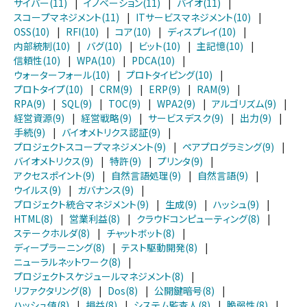
サイバー(11)
|
イノベーション(11)
|
バイオ(11)
|
スコープマネジメント(11)
|
ITサービスマネジメント(10)
|
OSS(10)
|
RFI(10)
|
コア(10)
|
ディスプレイ(10)
|
内部統制(10)
|
バグ(10)
|
ビット(10)
|
主記憶(10)
|
信頼性(10)
|
WPA(10)
|
PDCA(10)
|
ウォーターフォール(10)
|
プロトタイピング(10)
|
プロトタイプ(10)
|
CRM(9)
|
ERP(9)
|
RAM(9)
|
RPA(9)
|
SQL(9)
|
TOC(9)
|
WPA2(9)
|
アルゴリズム(9)
|
経営資源(9)
|
経営戦略(9)
|
サービスデスク(9)
|
出力(9)
|
手続(9)
|
バイオメトリクス認証(9)
|
プロジェクトスコープマネジメント(9)
|
ペアプログラミング(9)
|
バイオメトリクス(9)
|
特許(9)
|
プリンタ(9)
|
アクセスポイント(9)
|
自然言語処理(9)
|
自然言語(9)
|
ウイルス(9)
|
ガバナンス(9)
|
プロジェクト統合マネジメント(9)
|
生成(9)
|
ハッシュ(9)
|
HTML(8)
|
営業利益(8)
|
クラウドコンピューティング(8)
|
ステークホルダ(8)
|
チャットボット(8)
|
ディープラーニング(8)
|
テスト駆動開発(8)
|
ニューラルネットワーク(8)
|
プロジェクトスケジュールマネジメント(8)
|
リファクタリング(8)
|
Dos(8)
|
公開鍵暗号(8)
|
ハッシュ値(8)
|
損益(8)
|
システム監査人(8)
|
脆弱性(8)
|