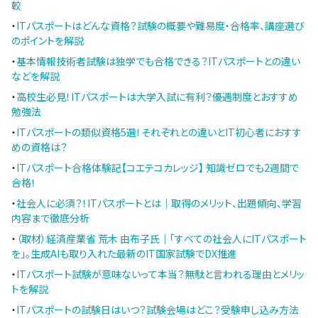
較
・
ITパスポートはどんな資格？試験の概要や難易度・合格率、講座選び
のポイントを解説
・
基本情報技術者試験は独学でも合格できる？ITパスポートとの違い
などを解説
・
高校生必見！ITパスポートは大学入試に有利？優遇制度とおすすめ
勉強法
・
ITパスポートの類似資格5選！それぞれとの違いとIT初心者におすす
めの資格は？
・
ITパスポート合格体験記【コエテコカレッジ】 知識ゼロでも2週間で
合格！
・
社会人に必須？！ITパスポートとは｜取得のメリット、出題傾向、学習
内容まで徹底分析
・
（取材）経済産業省 荒木 由布子氏｜「すべての社会人にITパスポート
を」。生成AIも取り入れた最新のIT国家試験でDX推進
・
ITパスポート試験が意味ないって本当？無駄と言われる理由とメリッ
トを解説
・
ITパスポートの試験日はいつ？試験会場はどこ？受験申し込み方法