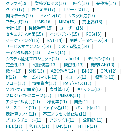
クラウド(18)
|
業務プロセス(17)
|
結合(17)
|
著作権(17)
|
グラフ(17)
|
要件定義(17)
|
ITサービス(17)
|
関係データ(17)
|
ドメイン(17)
|
リスク対応(17)
|
ブラウザ(17)
|
ISMS(16)
|
MBO(16)
|
売上高(16)
|
会計(16)
|
機械学習(15)
|
ユーザー(15)
|
セキュリティ対策(15)
|
インシデント(15)
|
POS(15)
|
マーケティング(15)
|
RAT(14)
|
関係データベース(14)
|
サービスマネジメント(14)
|
システム監査(14)
|
ディジタル署名(14)
|
メモリ(14)
|
システム開発プロジェクト(14)
|
abc(14)
|
デザイン(14)
|
完全性(13)
|
記憶装置(13)
|
機密性(13)
|
無線LAN(13)
|
確率(13)
|
SNS(13)
|
ABC分析(12)
|
BI(12)
|
CPU(12)
|
if(12)
|
サービスレベル(12)
|
スコープ(12)
|
標準化(12)
|
フロー(12)
|
情報資産(12)
|
iotデバイス(12)
|
ソフトウェア開発(12)
|
表計算(12)
|
キャッシュ(12)
|
プロジェクトスコープ(12)
|
PMBOK(11)
|
アジャイル開発(11)
|
稼働率(11)
|
関数(11)
|
ソースコード(11)
|
ドメイン名(11)
|
パレート図(11)
|
表計算ソフト(11)
|
不正アクセス禁止法(11)
|
ブロックチェーン(11)
|
アジャイル(11)
|
公開鍵(11)
|
HDD(11)
|
監査人(11)
|
Dev(11)
|
HTTP(11)
|