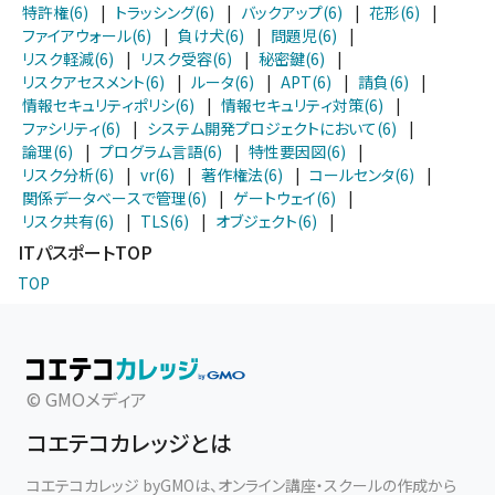
特許権(6)
|
トラッシング(6)
|
バックアップ(6)
|
花形(6)
|
ファイアウォール(6)
|
負け犬(6)
|
問題児(6)
|
リスク軽減(6)
|
リスク受容(6)
|
秘密鍵(6)
|
リスクアセスメント(6)
|
ルータ(6)
|
APT(6)
|
請負(6)
|
情報セキュリティポリシ(6)
|
情報セキュリティ対策(6)
|
ファシリティ(6)
|
システム開発プロジェクトにおいて(6)
|
論理(6)
|
プログラム言語(6)
|
特性要因図(6)
|
リスク分析(6)
|
vr(6)
|
著作権法(6)
|
コールセンタ(6)
|
関係データベースで管理(6)
|
ゲートウェイ(6)
|
リスク共有(6)
|
TLS(6)
|
オブジェクト(6)
|
ITパスポートTOP
TOP
© GMOメディア
コエテコカレッジとは
コエテコカレッジ byGMOは、オンライン講座・スクールの作成から