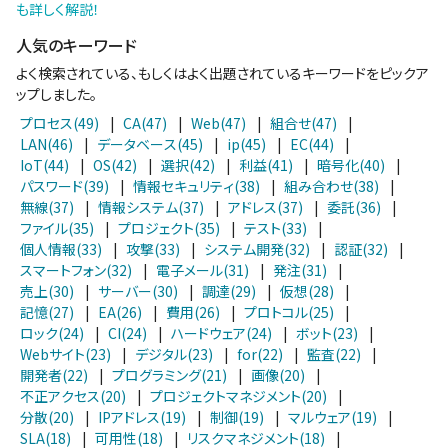
も詳しく解説！
人気のキーワード
よく検索されている、もしくはよく出題されているキーワードをピックア
ップしました。
プロセス(49)
|
CA(47)
|
Web(47)
|
組合せ(47)
|
LAN(46)
|
データベース(45)
|
ip(45)
|
EC(44)
|
IoT(44)
|
OS(42)
|
選択(42)
|
利益(41)
|
暗号化(40)
|
パスワード(39)
|
情報セキュリティ(38)
|
組み合わせ(38)
|
無線(37)
|
情報システム(37)
|
アドレス(37)
|
委託(36)
|
ファイル(35)
|
プロジェクト(35)
|
テスト(33)
|
個人情報(33)
|
攻撃(33)
|
システム開発(32)
|
認証(32)
|
スマートフォン(32)
|
電子メール(31)
|
発注(31)
|
売上(30)
|
サーバー(30)
|
調達(29)
|
仮想(28)
|
記憶(27)
|
EA(26)
|
費用(26)
|
プロトコル(25)
|
ロック(24)
|
CI(24)
|
ハードウェア(24)
|
ボット(23)
|
Webサイト(23)
|
デジタル(23)
|
for(22)
|
監査(22)
|
開発者(22)
|
プログラミング(21)
|
画像(20)
|
不正アクセス(20)
|
プロジェクトマネジメント(20)
|
分散(20)
|
IPアドレス(19)
|
制御(19)
|
マルウェア(19)
|
SLA(18)
|
可用性(18)
|
リスクマネジメント(18)
|