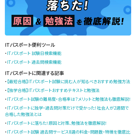
ITパスポート便利ツール
・
ITパスポート 試験日検索機能
・
ITパスポート 過去問検索機能
ITパスポートに関連する記事
・
【最短合格】ITパスポート試験に挑む人が知るべきおすすめ勉強方法
・
【独学合格】ITパスポートおすすめテキストと勉強法
・
ITパスポート試験の難易度・合格率は？メリットと勉強法も徹底解説！
・
ITパスポートに独学・過去問対策だけで受かった！社会人が2週間で
合格した勉強法とは
・
ITパスポートに落ちた！原因と対策、勉強法を徹底解説！
・
ITパスポート試験 過去問サービス8選の料金・問題数・特徴を徹底比