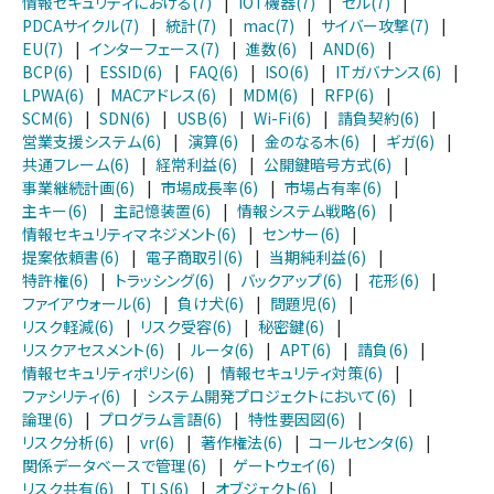
情報セキュリティにおける(7)
|
IOT機器(7)
|
セル(7)
|
PDCAサイクル(7)
|
統計(7)
|
mac(7)
|
サイバー攻撃(7)
|
EU(7)
|
インターフェース(7)
|
進数(6)
|
AND(6)
|
BCP(6)
|
ESSID(6)
|
FAQ(6)
|
ISO(6)
|
ITガバナンス(6)
|
LPWA(6)
|
MACアドレス(6)
|
MDM(6)
|
RFP(6)
|
SCM(6)
|
SDN(6)
|
USB(6)
|
Wi-Fi(6)
|
請負契約(6)
|
営業支援システム(6)
|
演算(6)
|
金のなる木(6)
|
ギガ(6)
|
共通フレーム(6)
|
経常利益(6)
|
公開鍵暗号方式(6)
|
事業継続計画(6)
|
市場成長率(6)
|
市場占有率(6)
|
主キー(6)
|
主記憶装置(6)
|
情報システム戦略(6)
|
情報セキュリティマネジメント(6)
|
センサー(6)
|
提案依頼書(6)
|
電子商取引(6)
|
当期純利益(6)
|
特許権(6)
|
トラッシング(6)
|
バックアップ(6)
|
花形(6)
|
ファイアウォール(6)
|
負け犬(6)
|
問題児(6)
|
リスク軽減(6)
|
リスク受容(6)
|
秘密鍵(6)
|
リスクアセスメント(6)
|
ルータ(6)
|
APT(6)
|
請負(6)
|
情報セキュリティポリシ(6)
|
情報セキュリティ対策(6)
|
ファシリティ(6)
|
システム開発プロジェクトにおいて(6)
|
論理(6)
|
プログラム言語(6)
|
特性要因図(6)
|
リスク分析(6)
|
vr(6)
|
著作権法(6)
|
コールセンタ(6)
|
関係データベースで管理(6)
|
ゲートウェイ(6)
|
リスク共有(6)
|
TLS(6)
|
オブジェクト(6)
|