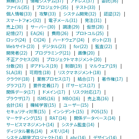
無線(37)
|
情報システム(37)
|
アドレス(37)
|
委託(36)
|
ファイル(35)
|
プロジェクト(35)
|
テスト(33)
|
個人情報(33)
|
攻撃(33)
|
システム開発(32)
|
認証(32)
|
スマートフォン(32)
|
電子メール(31)
|
発注(31)
|
売上(30)
|
サーバー(30)
|
調達(29)
|
仮想(28)
|
記憶(27)
|
EA(26)
|
費用(26)
|
プロトコル(25)
|
ロック(24)
|
CI(24)
|
ハードウェア(24)
|
ボット(23)
|
Webサイト(23)
|
デジタル(23)
|
for(22)
|
監査(22)
|
開発者(22)
|
プログラミング(21)
|
画像(20)
|
不正アクセス(20)
|
プロジェクトマネジメント(20)
|
分散(20)
|
IPアドレス(19)
|
制御(19)
|
マルウェア(19)
|
SLA(18)
|
可用性(18)
|
リスクマネジメント(18)
|
クラウド(18)
|
業務プロセス(17)
|
結合(17)
|
著作権(17)
|
グラフ(17)
|
要件定義(17)
|
ITサービス(17)
|
関係データ(17)
|
ドメイン(17)
|
リスク対応(17)
|
ブラウザ(17)
|
ISMS(16)
|
MBO(16)
|
売上高(16)
|
会計(16)
|
機械学習(15)
|
ユーザー(15)
|
セキュリティ対策(15)
|
インシデント(15)
|
POS(15)
|
マーケティング(15)
|
RAT(14)
|
関係データベース(14)
|
サービスマネジメント(14)
|
システム監査(14)
|
ディジタル署名(14)
|
メモリ(14)
|
システム開発プロジェクト(14)
|
abc(14)
|
デザイン(14)
|