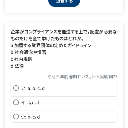
企業がコンプライアンスを推進する上で，配慮が必要な
ものだけを全て挙げたものはどれか。
a 加盟する業界団体の定めたガイドライン
b 社会通念や慣習
c 社内規則
d 法律
平成31年度 春期 ITパスポート試験 問27
ア: a，b，c，d
イ: a，c，d
ウ: b，c，d