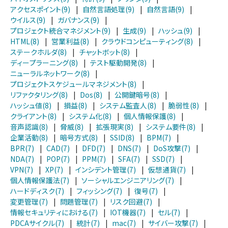
アクセスポイント(9)
|
自然言語処理(9)
|
自然言語(9)
|
ウイルス(9)
|
ガバナンス(9)
|
プロジェクト統合マネジメント(9)
|
生成(9)
|
ハッシュ(9)
|
HTML(8)
|
営業利益(8)
|
クラウドコンピューティング(8)
|
ステークホルダ(8)
|
チャットボット(8)
|
ディープラーニング(8)
|
テスト駆動開発(8)
|
ニューラルネットワーク(8)
|
プロジェクトスケジュールマネジメント(8)
|
リファクタリング(8)
|
Dos(8)
|
公開鍵暗号(8)
|
ハッシュ値(8)
|
損益(8)
|
システム監査人(8)
|
脆弱性(8)
|
クライアント(8)
|
システム化(8)
|
個人情報保護(8)
|
音声認識(8)
|
脅威(8)
|
拡張現実(8)
|
システム要件(8)
|
企業活動(8)
|
暗号方式(8)
|
SSID(8)
|
BPM(7)
|
BPR(7)
|
CAD(7)
|
DFD(7)
|
DNS(7)
|
DoS攻撃(7)
|
NDA(7)
|
POP(7)
|
PPM(7)
|
SFA(7)
|
SSD(7)
|
VPN(7)
|
XP(7)
|
インシデント管理(7)
|
仮想通貨(7)
|
個人情報保護法(7)
|
ソーシャルエンジニアリング(7)
|
ハードディスク(7)
|
フィッシング(7)
|
復号(7)
|
変更管理(7)
|
問題管理(7)
|
リスク回避(7)
|
情報セキュリティにおける(7)
|
IOT機器(7)
|
セル(7)
|
PDCAサイクル(7)
|
統計(7)
|
mac(7)
|
サイバー攻撃(7)
|