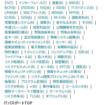
EU(7)
|
インターフェース(7)
|
進数(6)
|
AND(6)
|
BCP(6)
|
ESSID(6)
|
FAQ(6)
|
ISO(6)
|
ITガバナンス(6)
|
LPWA(6)
|
MACアドレス(6)
|
MDM(6)
|
RFP(6)
|
SCM(6)
|
SDN(6)
|
USB(6)
|
Wi-Fi(6)
|
請負契約(6)
|
営業支援システム(6)
|
演算(6)
|
金のなる木(6)
|
ギガ(6)
|
共通フレーム(6)
|
経常利益(6)
|
公開鍵暗号方式(6)
|
事業継続計画(6)
|
市場成長率(6)
|
市場占有率(6)
|
主キー(6)
|
主記憶装置(6)
|
情報システム戦略(6)
|
情報セキュリティマネジメント(6)
|
センサー(6)
|
提案依頼書(6)
|
電子商取引(6)
|
当期純利益(6)
|
特許権(6)
|
トラッシング(6)
|
バックアップ(6)
|
花形(6)
|
ファイアウォール(6)
|
負け犬(6)
|
問題児(6)
|
リスク軽減(6)
|
リスク受容(6)
|
秘密鍵(6)
|
リスクアセスメント(6)
|
ルータ(6)
|
APT(6)
|
請負(6)
|
情報セキュリティポリシ(6)
|
情報セキュリティ対策(6)
|
ファシリティ(6)
|
システム開発プロジェクトにおいて(6)
|
論理(6)
|
プログラム言語(6)
|
特性要因図(6)
|
リスク分析(6)
|
vr(6)
|
著作権法(6)
|
コールセンタ(6)
|
関係データベースで管理(6)
|
ゲートウェイ(6)
|
リスク共有(6)
|
TLS(6)
|
オブジェクト(6)
|
ITパスポートTOP