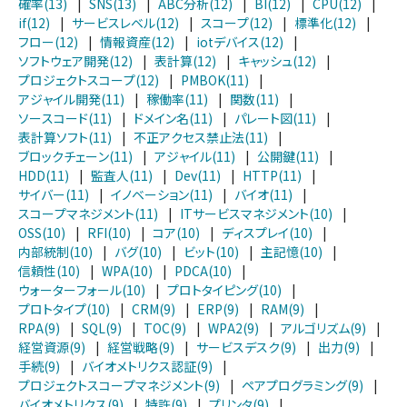
確率(13)
|
SNS(13)
|
ABC分析(12)
|
BI(12)
|
CPU(12)
|
if(12)
|
サービスレベル(12)
|
スコープ(12)
|
標準化(12)
|
フロー(12)
|
情報資産(12)
|
iotデバイス(12)
|
ソフトウェア開発(12)
|
表計算(12)
|
キャッシュ(12)
|
プロジェクトスコープ(12)
|
PMBOK(11)
|
アジャイル開発(11)
|
稼働率(11)
|
関数(11)
|
ソースコード(11)
|
ドメイン名(11)
|
パレート図(11)
|
表計算ソフト(11)
|
不正アクセス禁止法(11)
|
ブロックチェーン(11)
|
アジャイル(11)
|
公開鍵(11)
|
HDD(11)
|
監査人(11)
|
Dev(11)
|
HTTP(11)
|
サイバー(11)
|
イノベーション(11)
|
バイオ(11)
|
スコープマネジメント(11)
|
ITサービスマネジメント(10)
|
OSS(10)
|
RFI(10)
|
コア(10)
|
ディスプレイ(10)
|
内部統制(10)
|
バグ(10)
|
ビット(10)
|
主記憶(10)
|
信頼性(10)
|
WPA(10)
|
PDCA(10)
|
ウォーターフォール(10)
|
プロトタイピング(10)
|
プロトタイプ(10)
|
CRM(9)
|
ERP(9)
|
RAM(9)
|
RPA(9)
|
SQL(9)
|
TOC(9)
|
WPA2(9)
|
アルゴリズム(9)
|
経営資源(9)
|
経営戦略(9)
|
サービスデスク(9)
|
出力(9)
|
手続(9)
|
バイオメトリクス認証(9)
|
プロジェクトスコープマネジメント(9)
|
ペアプログラミング(9)
|
バイオメトリクス(9)
|
特許(9)
|
プリンタ(9)
|