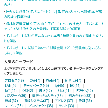
合格！
・
社会人に必須？！ITパスポートとは｜取得のメリット、出題傾向、学習
内容まで徹底分析
・
（取材）経済産業省 荒木 由布子氏｜「すべての社会人にITパスポート
を」。生成AIも取り入れた最新のIT国家試験でDX推進
・
ITパスポート試験が意味ないって本当？無駄と言われる理由とメリッ
トを解説
・
ITパスポートの試験日はいつ？試験会場はどこ？受験申し込み方法
も詳しく解説！
人気のキーワード
よく検索されている、もしくはよく出題されているキーワードをピックア
ップしました。
プロセス(49)
|
CA(47)
|
Web(47)
|
組合せ(47)
|
LAN(46)
|
データベース(45)
|
ip(45)
|
EC(44)
|
IoT(44)
|
OS(42)
|
選択(42)
|
利益(41)
|
暗号化(40)
|
パスワード(39)
|
情報セキュリティ(38)
|
組み合わせ(38)
|
無線(37)
|
情報システム(37)
|
アドレス(37)
|
委託(36)
|
ファイル(35)
|
プロジェクト(35)
|
テスト(33)
|