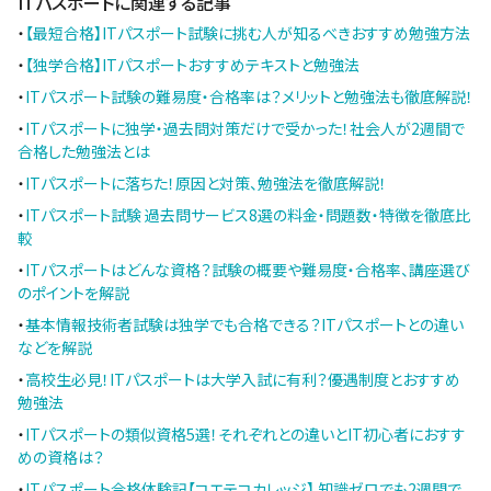
ITパスポートに関連する記事
・
【最短合格】ITパスポート試験に挑む人が知るべきおすすめ勉強方法
・
【独学合格】ITパスポートおすすめテキストと勉強法
・
ITパスポート試験の難易度・合格率は？メリットと勉強法も徹底解説！
・
ITパスポートに独学・過去問対策だけで受かった！社会人が2週間で
合格した勉強法とは
・
ITパスポートに落ちた！原因と対策、勉強法を徹底解説！
・
ITパスポート試験 過去問サービス8選の料金・問題数・特徴を徹底比
較
・
ITパスポートはどんな資格？試験の概要や難易度・合格率、講座選び
のポイントを解説
・
基本情報技術者試験は独学でも合格できる？ITパスポートとの違い
などを解説
・
高校生必見！ITパスポートは大学入試に有利？優遇制度とおすすめ
勉強法
・
ITパスポートの類似資格5選！それぞれとの違いとIT初心者におすす
めの資格は？
・
ITパスポート合格体験記【コエテコカレッジ】 知識ゼロでも2週間で