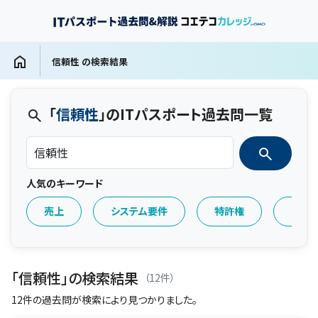
信頼性 の検索結果
「
信頼性
」のITパスポート過去問一覧
人気のキーワード
売上
システム要件
特許権
セキ
「信頼性」の検索結果
（12件）
12件の過去問が検索により見つかりました。