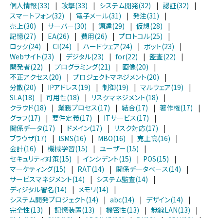
個人情報(33)
|
攻撃(33)
|
システム開発(32)
|
認証(32)
|
スマートフォン(32)
|
電子メール(31)
|
発注(31)
|
売上(30)
|
サーバー(30)
|
調達(29)
|
仮想(28)
|
記憶(27)
|
EA(26)
|
費用(26)
|
プロトコル(25)
|
ロック(24)
|
CI(24)
|
ハードウェア(24)
|
ボット(23)
|
Webサイト(23)
|
デジタル(23)
|
for(22)
|
監査(22)
|
開発者(22)
|
プログラミング(21)
|
画像(20)
|
不正アクセス(20)
|
プロジェクトマネジメント(20)
|
分散(20)
|
IPアドレス(19)
|
制御(19)
|
マルウェア(19)
|
SLA(18)
|
可用性(18)
|
リスクマネジメント(18)
|
クラウド(18)
|
業務プロセス(17)
|
結合(17)
|
著作権(17)
|
グラフ(17)
|
要件定義(17)
|
ITサービス(17)
|
関係データ(17)
|
ドメイン(17)
|
リスク対応(17)
|
ブラウザ(17)
|
ISMS(16)
|
MBO(16)
|
売上高(16)
|
会計(16)
|
機械学習(15)
|
ユーザー(15)
|
セキュリティ対策(15)
|
インシデント(15)
|
POS(15)
|
マーケティング(15)
|
RAT(14)
|
関係データベース(14)
|
サービスマネジメント(14)
|
システム監査(14)
|
ディジタル署名(14)
|
メモリ(14)
|
システム開発プロジェクト(14)
|
abc(14)
|
デザイン(14)
|
完全性(13)
|
記憶装置(13)
|
機密性(13)
|
無線LAN(13)
|