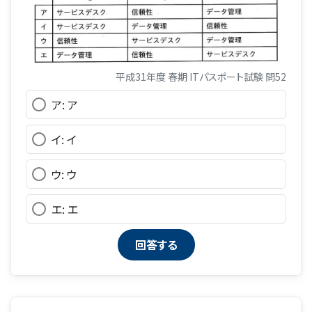
平成31年度 春期 ITパスポート試験 問52
ア: ア
イ: イ
ウ: ウ
エ: エ