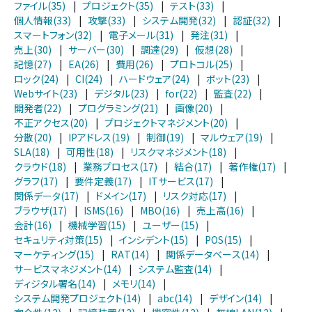
ファイル(35)
|
プロジェクト(35)
|
テスト(33)
|
個人情報(33)
|
攻撃(33)
|
システム開発(32)
|
認証(32)
|
スマートフォン(32)
|
電子メール(31)
|
発注(31)
|
売上(30)
|
サーバー(30)
|
調達(29)
|
仮想(28)
|
記憶(27)
|
EA(26)
|
費用(26)
|
プロトコル(25)
|
ロック(24)
|
CI(24)
|
ハードウェア(24)
|
ボット(23)
|
Webサイト(23)
|
デジタル(23)
|
for(22)
|
監査(22)
|
開発者(22)
|
プログラミング(21)
|
画像(20)
|
不正アクセス(20)
|
プロジェクトマネジメント(20)
|
分散(20)
|
IPアドレス(19)
|
制御(19)
|
マルウェア(19)
|
SLA(18)
|
可用性(18)
|
リスクマネジメント(18)
|
クラウド(18)
|
業務プロセス(17)
|
結合(17)
|
著作権(17)
|
グラフ(17)
|
要件定義(17)
|
ITサービス(17)
|
関係データ(17)
|
ドメイン(17)
|
リスク対応(17)
|
ブラウザ(17)
|
ISMS(16)
|
MBO(16)
|
売上高(16)
|
会計(16)
|
機械学習(15)
|
ユーザー(15)
|
セキュリティ対策(15)
|
インシデント(15)
|
POS(15)
|
マーケティング(15)
|
RAT(14)
|
関係データベース(14)
|
サービスマネジメント(14)
|
システム監査(14)
|
ディジタル署名(14)
|
メモリ(14)
|
システム開発プロジェクト(14)
|
abc(14)
|
デザイン(14)
|