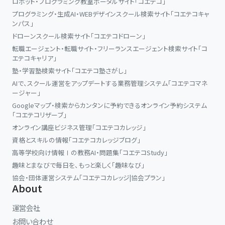
ロボット・プログラミング教室ポータルサイト「コエテコ」
プログラミング・生成AI・WEBデザインスクール検索サイト「コエテコキャ
ンパス」
ドローンスクール検索サイト「コエテコドローン」
転職エージェント・転職サイト・フリーランスエージェント検索サイト「コ
エテコキャリア」
塾・学習塾検索サイト「コエテコ塾さがし」
AIで、スクール運営をアップデートする業務管理システム「コエテコマネ
ージャー」
Googleマップ・検索からカンタンに予約できるオンライン予約システム
「コエテコリザーブ」
オンライン講座ビジネス管理「コエテコカレッジ」
資格とスキルの情報「コエテコカレッジブログ」
高等学校向け情報Ⅰの教務AI・問題集「コエテコStudy」
趣味とまなびで毎日を、もっと楽しく「趣味なび」
協会・団体運営システム「コエテコカレッジ|協会プラン」
About
運営会社
お問い合わせ