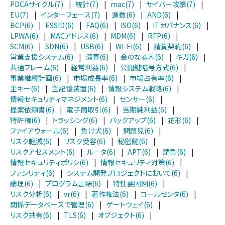
PDCAサイクル(7)
|
統計(7)
|
mac(7)
|
サイバー攻撃(7)
|
EU(7)
|
インターフェース(7)
|
進数(6)
|
AND(6)
|
BCP(6)
|
ESSID(6)
|
FAQ(6)
|
ISO(6)
|
ITガバナンス(6)
|
LPWA(6)
|
MACアドレス(6)
|
MDM(6)
|
RFP(6)
|
SCM(6)
|
SDN(6)
|
USB(6)
|
Wi-Fi(6)
|
請負契約(6)
|
営業支援システム(6)
|
演算(6)
|
金のなる木(6)
|
ギガ(6)
|
共通フレーム(6)
|
経常利益(6)
|
公開鍵暗号方式(6)
|
事業継続計画(6)
|
市場成長率(6)
|
市場占有率(6)
|
主キー(6)
|
主記憶装置(6)
|
情報システム戦略(6)
|
情報セキュリティマネジメント(6)
|
センサー(6)
|
提案依頼書(6)
|
電子商取引(6)
|
当期純利益(6)
|
特許権(6)
|
トラッシング(6)
|
バックアップ(6)
|
花形(6)
|
ファイアウォール(6)
|
負け犬(6)
|
問題児(6)
|
リスク軽減(6)
|
リスク受容(6)
|
秘密鍵(6)
|
リスクアセスメント(6)
|
ルータ(6)
|
APT(6)
|
請負(6)
|
情報セキュリティポリシ(6)
|
情報セキュリティ対策(6)
|
ファシリティ(6)
|
システム開発プロジェクトにおいて(6)
|
論理(6)
|
プログラム言語(6)
|
特性要因図(6)
|
リスク分析(6)
|
vr(6)
|
著作権法(6)
|
コールセンタ(6)
|
関係データベースで管理(6)
|
ゲートウェイ(6)
|
リスク共有(6)
|
TLS(6)
|
オブジェクト(6)
|