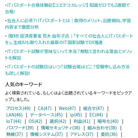
・
ITパスポート合格体験記【コエテコカレッジ】 知識ゼロでも2週間で
合格！
・
社会人に必須？！ITパスポートとは｜取得のメリット、出題傾向、学習
内容まで徹底分析
・
（取材）経済産業省 荒木 由布子氏｜「すべての社会人にITパスポート
を」。生成AIも取り入れた最新のIT国家試験でDX推進
・
ITパスポート試験が意味ないって本当？無駄と言われる理由とメリッ
トを解説
・
ITパスポートの試験日はいつ？試験会場はどこ？受験申し込み方法
も詳しく解説！
人気のキーワード
よく検索されている、もしくはよく出題されているキーワードをピックア
ップしました。
プロセス(49)
|
CA(47)
|
Web(47)
|
組合せ(47)
|
LAN(46)
|
データベース(45)
|
ip(45)
|
EC(44)
|
IoT(44)
|
OS(42)
|
選択(42)
|
利益(41)
|
暗号化(40)
|
パスワード(39)
|
情報セキュリティ(38)
|
組み合わせ(38)
|
無線(37)
|
情報システム(37)
|
アドレス(37)
|
委託(36)
|