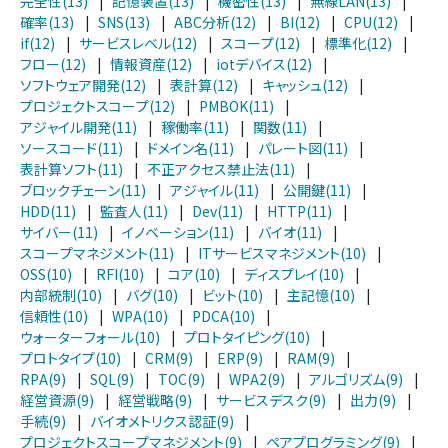
完全性(13)
|
記憶装置(13)
|
機密性(13)
|
無線LAN(13)
|
確率(13)
|
SNS(13)
|
ABC分析(12)
|
BI(12)
|
CPU(12)
|
if(12)
|
サービスレベル(12)
|
スコープ(12)
|
標準化(12)
|
フロー(12)
|
情報資産(12)
|
iotデバイス(12)
|
ソフトウェア開発(12)
|
表計算(12)
|
キャッシュ(12)
|
プロジェクトスコープ(12)
|
PMBOK(11)
|
アジャイル開発(11)
|
稼働率(11)
|
関数(11)
|
ソースコード(11)
|
ドメイン名(11)
|
パレート図(11)
|
表計算ソフト(11)
|
不正アクセス禁止法(11)
|
ブロックチェーン(11)
|
アジャイル(11)
|
公開鍵(11)
|
HDD(11)
|
監査人(11)
|
Dev(11)
|
HTTP(11)
|
サイバー(11)
|
イノベーション(11)
|
バイオ(11)
|
スコープマネジメント(11)
|
ITサービスマネジメント(10)
|
OSS(10)
|
RFI(10)
|
コア(10)
|
ディスプレイ(10)
|
内部統制(10)
|
バグ(10)
|
ビット(10)
|
主記憶(10)
|
信頼性(10)
|
WPA(10)
|
PDCA(10)
|
ウォーターフォール(10)
|
プロトタイピング(10)
|
プロトタイプ(10)
|
CRM(9)
|
ERP(9)
|
RAM(9)
|
RPA(9)
|
SQL(9)
|
TOC(9)
|
WPA2(9)
|
アルゴリズム(9)
|
経営資源(9)
|
経営戦略(9)
|
サービスデスク(9)
|
出力(9)
|
手続(9)
|
バイオメトリクス認証(9)
|
プロジェクトスコープマネジメント(9)
|
ペアプログラミング(9)
|