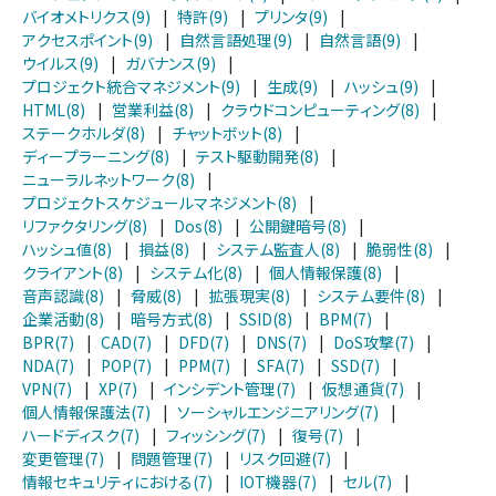
バイオメトリクス(9)
|
特許(9)
|
プリンタ(9)
|
アクセスポイント(9)
|
自然言語処理(9)
|
自然言語(9)
|
ウイルス(9)
|
ガバナンス(9)
|
プロジェクト統合マネジメント(9)
|
生成(9)
|
ハッシュ(9)
|
HTML(8)
|
営業利益(8)
|
クラウドコンピューティング(8)
|
ステークホルダ(8)
|
チャットボット(8)
|
ディープラーニング(8)
|
テスト駆動開発(8)
|
ニューラルネットワーク(8)
|
プロジェクトスケジュールマネジメント(8)
|
リファクタリング(8)
|
Dos(8)
|
公開鍵暗号(8)
|
ハッシュ値(8)
|
損益(8)
|
システム監査人(8)
|
脆弱性(8)
|
クライアント(8)
|
システム化(8)
|
個人情報保護(8)
|
音声認識(8)
|
脅威(8)
|
拡張現実(8)
|
システム要件(8)
|
企業活動(8)
|
暗号方式(8)
|
SSID(8)
|
BPM(7)
|
BPR(7)
|
CAD(7)
|
DFD(7)
|
DNS(7)
|
DoS攻撃(7)
|
NDA(7)
|
POP(7)
|
PPM(7)
|
SFA(7)
|
SSD(7)
|
VPN(7)
|
XP(7)
|
インシデント管理(7)
|
仮想通貨(7)
|
個人情報保護法(7)
|
ソーシャルエンジニアリング(7)
|
ハードディスク(7)
|
フィッシング(7)
|
復号(7)
|
変更管理(7)
|
問題管理(7)
|
リスク回避(7)
|
情報セキュリティにおける(7)
|
IOT機器(7)
|
セル(7)
|