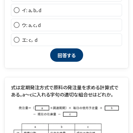
イ: a，b，d
ウ: a，c，d
エ: c， d
式は定期発注方式で原料の発注量を求める計算式で
ある。a～cに入れる字句の適切な組合せはどれか。