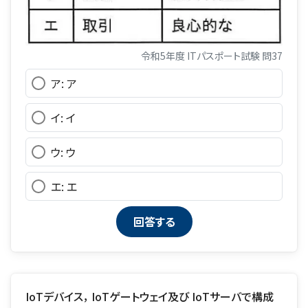
令和5年度 ITパスポート試験 問37
ア: ア
イ: イ
ウ: ウ
エ: エ
IoTデバイス， IoTゲートウェイ及び IoTサーバで構成