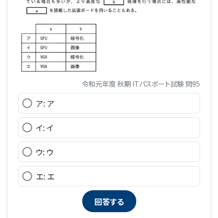
令和元年度 秋期 ITパスポート試験 問95
ア: ア
イ: イ
ウ: ウ
エ: エ