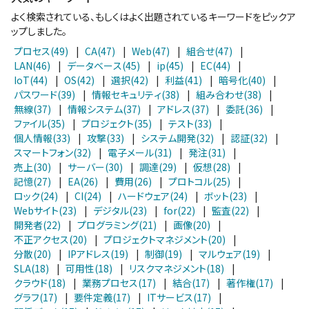
よく検索されている、もしくはよく出題されているキーワードをピックア
ップしました。
プロセス(49)
|
CA(47)
|
Web(47)
|
組合せ(47)
|
LAN(46)
|
データベース(45)
|
ip(45)
|
EC(44)
|
IoT(44)
|
OS(42)
|
選択(42)
|
利益(41)
|
暗号化(40)
|
パスワード(39)
|
情報セキュリティ(38)
|
組み合わせ(38)
|
無線(37)
|
情報システム(37)
|
アドレス(37)
|
委託(36)
|
ファイル(35)
|
プロジェクト(35)
|
テスト(33)
|
個人情報(33)
|
攻撃(33)
|
システム開発(32)
|
認証(32)
|
スマートフォン(32)
|
電子メール(31)
|
発注(31)
|
売上(30)
|
サーバー(30)
|
調達(29)
|
仮想(28)
|
記憶(27)
|
EA(26)
|
費用(26)
|
プロトコル(25)
|
ロック(24)
|
CI(24)
|
ハードウェア(24)
|
ボット(23)
|
Webサイト(23)
|
デジタル(23)
|
for(22)
|
監査(22)
|
開発者(22)
|
プログラミング(21)
|
画像(20)
|
不正アクセス(20)
|
プロジェクトマネジメント(20)
|
分散(20)
|
IPアドレス(19)
|
制御(19)
|
マルウェア(19)
|
SLA(18)
|
可用性(18)
|
リスクマネジメント(18)
|
クラウド(18)
|
業務プロセス(17)
|
結合(17)
|
著作権(17)
|
グラフ(17)
|
要件定義(17)
|
ITサービス(17)
|