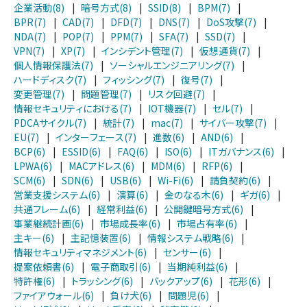
企業活動(8)
|
暗号方式(8)
|
SSID(8)
|
BPM(7)
|
BPR(7)
|
CAD(7)
|
DFD(7)
|
DNS(7)
|
DoS攻撃(7)
|
NDA(7)
|
POP(7)
|
PPM(7)
|
SFA(7)
|
SSD(7)
|
VPN(7)
|
XP(7)
|
インシデント管理(7)
|
仮想通貨(7)
|
個人情報保護法(7)
|
ソーシャルエンジニアリング(7)
|
ハードディスク(7)
|
フィッシング(7)
|
復号(7)
|
変更管理(7)
|
問題管理(7)
|
リスク回避(7)
|
情報セキュリティにおける(7)
|
IOT機器(7)
|
セル(7)
|
PDCAサイクル(7)
|
統計(7)
|
mac(7)
|
サイバー攻撃(7)
|
EU(7)
|
インターフェース(7)
|
進数(6)
|
AND(6)
|
BCP(6)
|
ESSID(6)
|
FAQ(6)
|
ISO(6)
|
ITガバナンス(6)
|
LPWA(6)
|
MACアドレス(6)
|
MDM(6)
|
RFP(6)
|
SCM(6)
|
SDN(6)
|
USB(6)
|
Wi-Fi(6)
|
請負契約(6)
|
営業支援システム(6)
|
演算(6)
|
金のなる木(6)
|
ギガ(6)
|
共通フレーム(6)
|
経常利益(6)
|
公開鍵暗号方式(6)
|
事業継続計画(6)
|
市場成長率(6)
|
市場占有率(6)
|
主キー(6)
|
主記憶装置(6)
|
情報システム戦略(6)
|
情報セキュリティマネジメント(6)
|
センサー(6)
|
提案依頼書(6)
|
電子商取引(6)
|
当期純利益(6)
|
特許権(6)
|
トラッシング(6)
|
バックアップ(6)
|
花形(6)
|
ファイアウォール(6)
|
負け犬(6)
|
問題児(6)
|