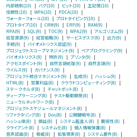
内部統制(10)
|
バグ(10)
|
ビット(10)
|
主記憶(10)
|
信頼性(10)
|
WPA(10)
|
PDCA(10)
|
ウォーターフォール(10)
|
プロトタイピング(10)
|
プロトタイプ(10)
|
CRM(9)
|
ERP(9)
|
RAM(9)
|
RPA(9)
|
SQL(9)
|
TOC(9)
|
WPA2(9)
|
アルゴリズム(9)
|
経営資源(9)
|
経営戦略(9)
|
サービスデスク(9)
|
出力(9)
|
手続(9)
|
バイオメトリクス認証(9)
|
プロジェクトスコープマネジメント(9)
|
ペアプログラミング(9)
|
バイオメトリクス(9)
|
特許(9)
|
プリンタ(9)
|
アクセスポイント(9)
|
自然言語処理(9)
|
自然言語(9)
|
ウイルス(9)
|
ガバナンス(9)
|
プロジェクト統合マネジメント(9)
|
生成(9)
|
ハッシュ(9)
|
HTML(8)
|
営業利益(8)
|
クラウドコンピューティング(8)
|
ステークホルダ(8)
|
チャットボット(8)
|
ディープラーニング(8)
|
テスト駆動開発(8)
|
ニューラルネットワーク(8)
|
プロジェクトスケジュールマネジメント(8)
|
リファクタリング(8)
|
Dos(8)
|
公開鍵暗号(8)
|
ハッシュ値(8)
|
損益(8)
|
システム監査人(8)
|
脆弱性(8)
|
クライアント(8)
|
システム化(8)
|
個人情報保護(8)
|
音声認識(8)
|
脅威(8)
|
拡張現実(8)
|
システム要件(8)
|