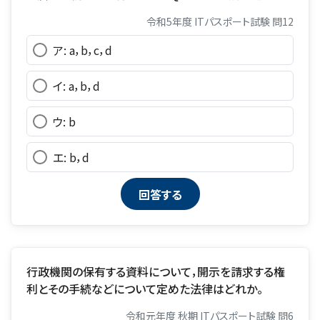
令和5年度 ITパスポート試験 問12
ア: a，b，c，d
イ: a，b，d
ウ: b
エ: b，d
行政機関の保有する資料について，開示を請求する権
利とその手続などについて定めた法律はどれか。
令和元年度 秋期 ITパスポート試験 問6