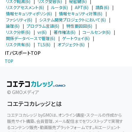
リスク軽減(6)
|
リスク受容(6)
|
秘密鍵(6)
|
リスクアセスメント(6)
|
ルータ(6)
|
APT(6)
|
請負(6)
|
情報セキュリティポリシ(6)
|
情報セキュリティ対策(6)
|
ファシリティ(6)
|
システム開発プロジェクトにおいて(6)
|
論理(6)
|
プログラム言語(6)
|
特性要因図(6)
|
リスク分析(6)
|
vr(6)
|
著作権法(6)
|
コールセンタ(6)
|
関係データベースで管理(6)
|
ゲートウェイ(6)
|
リスク共有(6)
|
TLS(6)
|
オブジェクト(6)
|
ITパスポートTOP
TOP
© GMOメディア
コエテコカレッジとは
コエテコカレッジ byGMOは、オンライン講座・スクールの作成から
販売サイト構築、会員管理、メール配信までをワンストップで実現す
るコンテンツ販売・動画販売プラットフォームです。AIエージェント