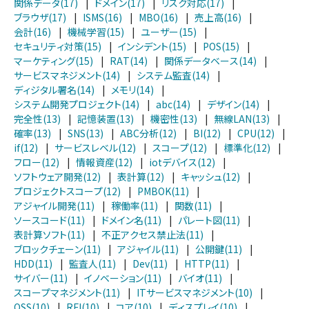
関係データ(17)
|
ドメイン(17)
|
リスク対応(17)
|
ブラウザ(17)
|
ISMS(16)
|
MBO(16)
|
売上高(16)
|
会計(16)
|
機械学習(15)
|
ユーザー(15)
|
セキュリティ対策(15)
|
インシデント(15)
|
POS(15)
|
マーケティング(15)
|
RAT(14)
|
関係データベース(14)
|
サービスマネジメント(14)
|
システム監査(14)
|
ディジタル署名(14)
|
メモリ(14)
|
システム開発プロジェクト(14)
|
abc(14)
|
デザイン(14)
|
完全性(13)
|
記憶装置(13)
|
機密性(13)
|
無線LAN(13)
|
確率(13)
|
SNS(13)
|
ABC分析(12)
|
BI(12)
|
CPU(12)
|
if(12)
|
サービスレベル(12)
|
スコープ(12)
|
標準化(12)
|
フロー(12)
|
情報資産(12)
|
iotデバイス(12)
|
ソフトウェア開発(12)
|
表計算(12)
|
キャッシュ(12)
|
プロジェクトスコープ(12)
|
PMBOK(11)
|
アジャイル開発(11)
|
稼働率(11)
|
関数(11)
|
ソースコード(11)
|
ドメイン名(11)
|
パレート図(11)
|
表計算ソフト(11)
|
不正アクセス禁止法(11)
|
ブロックチェーン(11)
|
アジャイル(11)
|
公開鍵(11)
|
HDD(11)
|
監査人(11)
|
Dev(11)
|
HTTP(11)
|
サイバー(11)
|
イノベーション(11)
|
バイオ(11)
|
スコープマネジメント(11)
|
ITサービスマネジメント(10)
|
OSS(10)
|
RFI(10)
|
コア(10)
|
ディスプレイ(10)
|