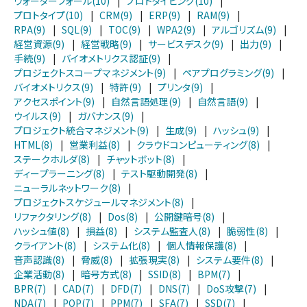
ウォーターフォール(10)
|
プロトタイピング(10)
|
プロトタイプ(10)
|
CRM(9)
|
ERP(9)
|
RAM(9)
|
RPA(9)
|
SQL(9)
|
TOC(9)
|
WPA2(9)
|
アルゴリズム(9)
|
経営資源(9)
|
経営戦略(9)
|
サービスデスク(9)
|
出力(9)
|
手続(9)
|
バイオメトリクス認証(9)
|
プロジェクトスコープマネジメント(9)
|
ペアプログラミング(9)
|
バイオメトリクス(9)
|
特許(9)
|
プリンタ(9)
|
アクセスポイント(9)
|
自然言語処理(9)
|
自然言語(9)
|
ウイルス(9)
|
ガバナンス(9)
|
プロジェクト統合マネジメント(9)
|
生成(9)
|
ハッシュ(9)
|
HTML(8)
|
営業利益(8)
|
クラウドコンピューティング(8)
|
ステークホルダ(8)
|
チャットボット(8)
|
ディープラーニング(8)
|
テスト駆動開発(8)
|
ニューラルネットワーク(8)
|
プロジェクトスケジュールマネジメント(8)
|
リファクタリング(8)
|
Dos(8)
|
公開鍵暗号(8)
|
ハッシュ値(8)
|
損益(8)
|
システム監査人(8)
|
脆弱性(8)
|
クライアント(8)
|
システム化(8)
|
個人情報保護(8)
|
音声認識(8)
|
脅威(8)
|
拡張現実(8)
|
システム要件(8)
|
企業活動(8)
|
暗号方式(8)
|
SSID(8)
|
BPM(7)
|
BPR(7)
|
CAD(7)
|
DFD(7)
|
DNS(7)
|
DoS攻撃(7)
|
NDA(7)
|
POP(7)
|
PPM(7)
|
SFA(7)
|
SSD(7)
|