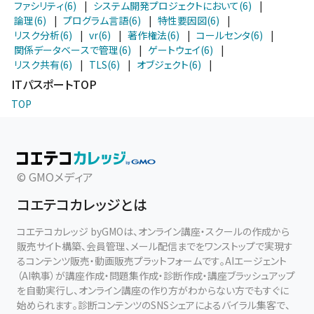
ファシリティ(6)
|
システム開発プロジェクトにおいて(6)
|
論理(6)
|
プログラム言語(6)
|
特性要因図(6)
|
リスク分析(6)
|
vr(6)
|
著作権法(6)
|
コールセンタ(6)
|
関係データベースで管理(6)
|
ゲートウェイ(6)
|
リスク共有(6)
|
TLS(6)
|
オブジェクト(6)
|
ITパスポートTOP
TOP
© GMOメディア
コエテコカレッジとは
コエテコカレッジ byGMOは、オンライン講座・スクールの作成から
販売サイト構築、会員管理、メール配信までをワンストップで実現す
るコンテンツ販売・動画販売プラットフォームです。AIエージェント
（AI執事）が講座作成・問題集作成・診断作成・講座ブラッシュアップ
を自動実行し、オンライン講座の作り方がわからない方でもすぐに
始められます。診断コンテンツのSNSシェアによるバイラル集客で、