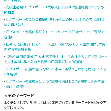
・
高校生必見！ITパスポートは大学入試に有利？優遇制度とおすすめ
勉強法
・
ITパスポートの類似資格5選！それぞれとの違いとIT初心者におすす
めの資格は？
・
ITパスポート合格体験記【コエテコカレッジ】 知識ゼロでも2週間で
合格！
・
社会人に必須？！ITパスポートとは｜取得のメリット、出題傾向、学習
内容まで徹底分析
・
（取材）経済産業省 荒木 由布子氏｜「すべての社会人にITパスポート
を」。生成AIも取り入れた最新のIT国家試験でDX推進
・
ITパスポート試験が意味ないって本当？無駄と言われる理由とメリッ
トを解説
・
ITパスポートの試験日はいつ？試験会場はどこ？受験申し込み方法
も詳しく解説！
人気のキーワード
よく検索されている、もしくはよく出題されているキーワードをピックア
ップしました。