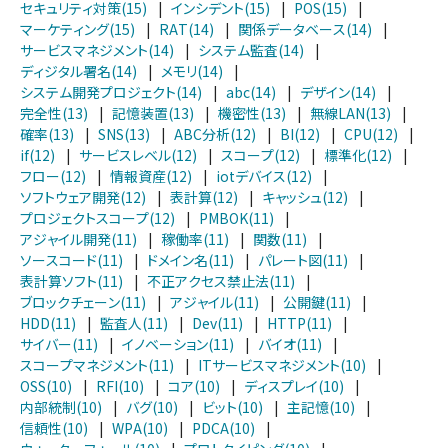
セキュリティ対策(15)
|
インシデント(15)
|
POS(15)
|
マーケティング(15)
|
RAT(14)
|
関係データベース(14)
|
サービスマネジメント(14)
|
システム監査(14)
|
ディジタル署名(14)
|
メモリ(14)
|
システム開発プロジェクト(14)
|
abc(14)
|
デザイン(14)
|
完全性(13)
|
記憶装置(13)
|
機密性(13)
|
無線LAN(13)
|
確率(13)
|
SNS(13)
|
ABC分析(12)
|
BI(12)
|
CPU(12)
|
if(12)
|
サービスレベル(12)
|
スコープ(12)
|
標準化(12)
|
フロー(12)
|
情報資産(12)
|
iotデバイス(12)
|
ソフトウェア開発(12)
|
表計算(12)
|
キャッシュ(12)
|
プロジェクトスコープ(12)
|
PMBOK(11)
|
アジャイル開発(11)
|
稼働率(11)
|
関数(11)
|
ソースコード(11)
|
ドメイン名(11)
|
パレート図(11)
|
表計算ソフト(11)
|
不正アクセス禁止法(11)
|
ブロックチェーン(11)
|
アジャイル(11)
|
公開鍵(11)
|
HDD(11)
|
監査人(11)
|
Dev(11)
|
HTTP(11)
|
サイバー(11)
|
イノベーション(11)
|
バイオ(11)
|
スコープマネジメント(11)
|
ITサービスマネジメント(10)
|
OSS(10)
|
RFI(10)
|
コア(10)
|
ディスプレイ(10)
|
内部統制(10)
|
バグ(10)
|
ビット(10)
|
主記憶(10)
|
信頼性(10)
|
WPA(10)
|
PDCA(10)
|