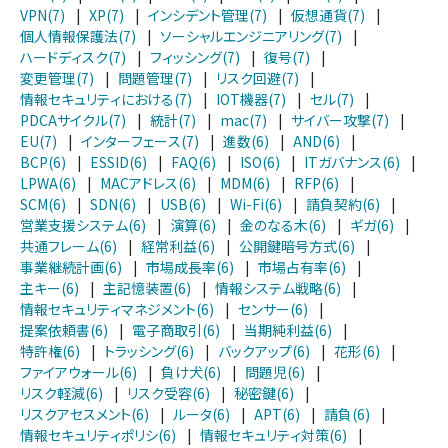
VPN(7)
|
XP(7)
|
インシデント管理(7)
|
仮想通貨(7)
|
個人情報保護法(7)
|
ソーシャルエンジニアリング(7)
|
ハードディスク(7)
|
フィッシング(7)
|
復号(7)
|
変更管理(7)
|
問題管理(7)
|
リスク回避(7)
|
情報セキュリティにおける(7)
|
IOT機器(7)
|
セル(7)
|
PDCAサイクル(7)
|
統計(7)
|
mac(7)
|
サイバー攻撃(7)
|
EU(7)
|
インターフェース(7)
|
進数(6)
|
AND(6)
|
BCP(6)
|
ESSID(6)
|
FAQ(6)
|
ISO(6)
|
ITガバナンス(6)
|
LPWA(6)
|
MACアドレス(6)
|
MDM(6)
|
RFP(6)
|
SCM(6)
|
SDN(6)
|
USB(6)
|
Wi-Fi(6)
|
請負契約(6)
|
営業支援システム(6)
|
演算(6)
|
金のなる木(6)
|
ギガ(6)
|
共通フレーム(6)
|
経常利益(6)
|
公開鍵暗号方式(6)
|
事業継続計画(6)
|
市場成長率(6)
|
市場占有率(6)
|
主キー(6)
|
主記憶装置(6)
|
情報システム戦略(6)
|
情報セキュリティマネジメント(6)
|
センサー(6)
|
提案依頼書(6)
|
電子商取引(6)
|
当期純利益(6)
|
特許権(6)
|
トラッシング(6)
|
バックアップ(6)
|
花形(6)
|
ファイアウォール(6)
|
負け犬(6)
|
問題児(6)
|
リスク軽減(6)
|
リスク受容(6)
|
秘密鍵(6)
|
リスクアセスメント(6)
|
ルータ(6)
|
APT(6)
|
請負(6)
|
情報セキュリティポリシ(6)
|
情報セキュリティ対策(6)
|