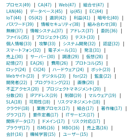
プロセス(49)
|
CA(47)
|
Web(47)
|
組合せ(47)
|
LAN(46)
|
データベース(45)
|
ip(45)
|
EC(44)
|
IoT(44)
|
OS(42)
|
選択(42)
|
利益(41)
|
暗号化(40)
|
パスワード(39)
|
情報セキュリティ(38)
|
組み合わせ(38)
|
無線(37)
|
情報システム(37)
|
アドレス(37)
|
委託(36)
|
ファイル(35)
|
プロジェクト(35)
|
テスト(33)
|
個人情報(33)
|
攻撃(33)
|
システム開発(32)
|
認証(32)
|
スマートフォン(32)
|
電子メール(31)
|
発注(31)
|
売上(30)
|
サーバー(30)
|
調達(29)
|
仮想(28)
|
記憶(27)
|
EA(26)
|
費用(26)
|
プロトコル(25)
|
ロック(24)
|
CI(24)
|
ハードウェア(24)
|
ボット(23)
|
Webサイト(23)
|
デジタル(23)
|
for(22)
|
監査(22)
|
開発者(22)
|
プログラミング(21)
|
画像(20)
|
不正アクセス(20)
|
プロジェクトマネジメント(20)
|
分散(20)
|
IPアドレス(19)
|
制御(19)
|
マルウェア(19)
|
SLA(18)
|
可用性(18)
|
リスクマネジメント(18)
|
クラウド(18)
|
業務プロセス(17)
|
結合(17)
|
著作権(17)
|
グラフ(17)
|
要件定義(17)
|
ITサービス(17)
|
関係データ(17)
|
ドメイン(17)
|
リスク対応(17)
|
ブラウザ(17)
|
ISMS(16)
|
MBO(16)
|
売上高(16)
|
会計(16)
|
機械学習(15)
|
ユーザー(15)
|