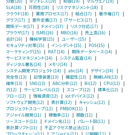
分散(20)
|
IPアドレス(19)
|
制御(19)
|
マルウェア(19)
|
SLA(18)
|
可用性(18)
|
リスクマネジメント(18)
|
クラウド(18)
|
業務プロセス(17)
|
結合(17)
|
著作権(17)
|
グラフ(17)
|
要件定義(17)
|
ITサービス(17)
|
関係データ(17)
|
ドメイン(17)
|
リスク対応(17)
|
ブラウザ(17)
|
ISMS(16)
|
MBO(16)
|
売上高(16)
|
会計(16)
|
機械学習(15)
|
ユーザー(15)
|
セキュリティ対策(15)
|
インシデント(15)
|
POS(15)
|
マーケティング(15)
|
RAT(14)
|
関係データベース(14)
|
サービスマネジメント(14)
|
システム監査(14)
|
ディジタル署名(14)
|
メモリ(14)
|
システム開発プロジェクト(14)
|
abc(14)
|
デザイン(14)
|
完全性(13)
|
記憶装置(13)
|
機密性(13)
|
無線LAN(13)
|
確率(13)
|
SNS(13)
|
ABC分析(12)
|
BI(12)
|
CPU(12)
|
if(12)
|
サービスレベル(12)
|
スコープ(12)
|
標準化(12)
|
フロー(12)
|
情報資産(12)
|
iotデバイス(12)
|
ソフトウェア開発(12)
|
表計算(12)
|
キャッシュ(12)
|
プロジェクトスコープ(12)
|
PMBOK(11)
|
アジャイル開発(11)
|
稼働率(11)
|
関数(11)
|
ソースコード(11)
|
ドメイン名(11)
|
パレート図(11)
|
表計算ソフト(11)
|
不正アクセス禁止法(11)
|
ブロックチェーン(11)
|
アジャイル(11)
|
公開鍵(11)
|