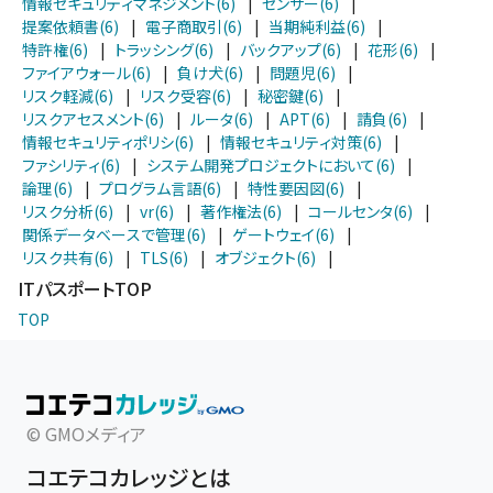
情報セキュリティマネジメント(6)
|
センサー(6)
|
提案依頼書(6)
|
電子商取引(6)
|
当期純利益(6)
|
特許権(6)
|
トラッシング(6)
|
バックアップ(6)
|
花形(6)
|
ファイアウォール(6)
|
負け犬(6)
|
問題児(6)
|
リスク軽減(6)
|
リスク受容(6)
|
秘密鍵(6)
|
リスクアセスメント(6)
|
ルータ(6)
|
APT(6)
|
請負(6)
|
情報セキュリティポリシ(6)
|
情報セキュリティ対策(6)
|
ファシリティ(6)
|
システム開発プロジェクトにおいて(6)
|
論理(6)
|
プログラム言語(6)
|
特性要因図(6)
|
リスク分析(6)
|
vr(6)
|
著作権法(6)
|
コールセンタ(6)
|
関係データベースで管理(6)
|
ゲートウェイ(6)
|
リスク共有(6)
|
TLS(6)
|
オブジェクト(6)
|
ITパスポートTOP
TOP
© GMOメディア
コエテコカレッジとは