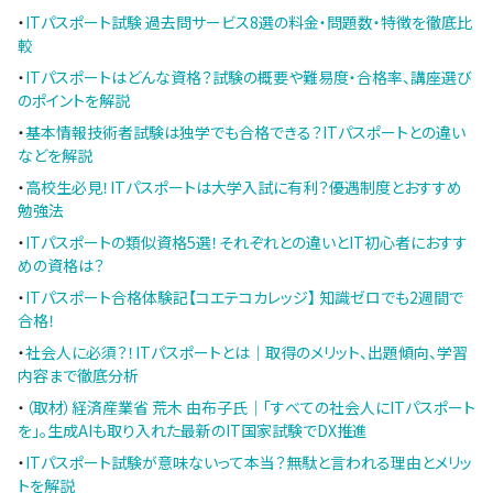
・
ITパスポート試験 過去問サービス8選の料金・問題数・特徴を徹底比
較
・
ITパスポートはどんな資格？試験の概要や難易度・合格率、講座選び
のポイントを解説
・
基本情報技術者試験は独学でも合格できる？ITパスポートとの違い
などを解説
・
高校生必見！ITパスポートは大学入試に有利？優遇制度とおすすめ
勉強法
・
ITパスポートの類似資格5選！それぞれとの違いとIT初心者におすす
めの資格は？
・
ITパスポート合格体験記【コエテコカレッジ】 知識ゼロでも2週間で
合格！
・
社会人に必須？！ITパスポートとは｜取得のメリット、出題傾向、学習
内容まで徹底分析
・
（取材）経済産業省 荒木 由布子氏｜「すべての社会人にITパスポート
を」。生成AIも取り入れた最新のIT国家試験でDX推進
・
ITパスポート試験が意味ないって本当？無駄と言われる理由とメリッ
トを解説