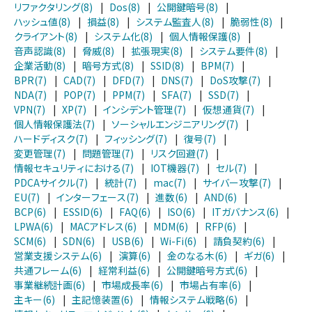
リファクタリング(8)
|
Dos(8)
|
公開鍵暗号(8)
|
ハッシュ値(8)
|
損益(8)
|
システム監査人(8)
|
脆弱性(8)
|
クライアント(8)
|
システム化(8)
|
個人情報保護(8)
|
音声認識(8)
|
脅威(8)
|
拡張現実(8)
|
システム要件(8)
|
企業活動(8)
|
暗号方式(8)
|
SSID(8)
|
BPM(7)
|
BPR(7)
|
CAD(7)
|
DFD(7)
|
DNS(7)
|
DoS攻撃(7)
|
NDA(7)
|
POP(7)
|
PPM(7)
|
SFA(7)
|
SSD(7)
|
VPN(7)
|
XP(7)
|
インシデント管理(7)
|
仮想通貨(7)
|
個人情報保護法(7)
|
ソーシャルエンジニアリング(7)
|
ハードディスク(7)
|
フィッシング(7)
|
復号(7)
|
変更管理(7)
|
問題管理(7)
|
リスク回避(7)
|
情報セキュリティにおける(7)
|
IOT機器(7)
|
セル(7)
|
PDCAサイクル(7)
|
統計(7)
|
mac(7)
|
サイバー攻撃(7)
|
EU(7)
|
インターフェース(7)
|
進数(6)
|
AND(6)
|
BCP(6)
|
ESSID(6)
|
FAQ(6)
|
ISO(6)
|
ITガバナンス(6)
|
LPWA(6)
|
MACアドレス(6)
|
MDM(6)
|
RFP(6)
|
SCM(6)
|
SDN(6)
|
USB(6)
|
Wi-Fi(6)
|
請負契約(6)
|
営業支援システム(6)
|
演算(6)
|
金のなる木(6)
|
ギガ(6)
|
共通フレーム(6)
|
経常利益(6)
|
公開鍵暗号方式(6)
|
事業継続計画(6)
|
市場成長率(6)
|
市場占有率(6)
|
主キー(6)
|
主記憶装置(6)
|
情報システム戦略(6)
|