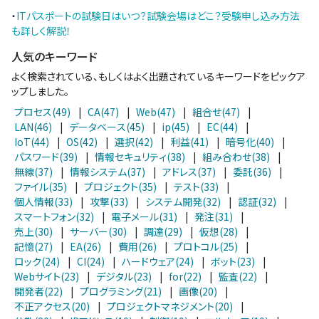
・
ITパスポートの試験日はいつ？試験会場はどこ？受験申し込み方法
も詳しく解説！
人気のキーワード
よく検索されている、もしくはよく出題されているキーワードをピックア
ップしました。
プロセス(49)
|
CA(47)
|
Web(47)
|
組合せ(47)
|
LAN(46)
|
データベース(45)
|
ip(45)
|
EC(44)
|
IoT(44)
|
OS(42)
|
選択(42)
|
利益(41)
|
暗号化(40)
|
パスワード(39)
|
情報セキュリティ(38)
|
組み合わせ(38)
|
無線(37)
|
情報システム(37)
|
アドレス(37)
|
委託(36)
|
ファイル(35)
|
プロジェクト(35)
|
テスト(33)
|
個人情報(33)
|
攻撃(33)
|
システム開発(32)
|
認証(32)
|
スマートフォン(32)
|
電子メール(31)
|
発注(31)
|
売上(30)
|
サーバー(30)
|
調達(29)
|
仮想(28)
|
記憶(27)
|
EA(26)
|
費用(26)
|
プロトコル(25)
|
ロック(24)
|
CI(24)
|
ハードウェア(24)
|
ボット(23)
|
Webサイト(23)
|
デジタル(23)
|
for(22)
|
監査(22)
|
開発者(22)
|
プログラミング(21)
|
画像(20)
|
不正アクセス(20)
|
プロジェクトマネジメント(20)
|