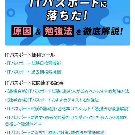
ITパスポート便利ツール
・
ITパスポート 試験日検索機能
・
ITパスポート 過去問検索機能
ITパスポートに関連する記事
・
【最短合格】ITパスポート試験に挑む人が知るべきおすすめ勉強方法
・
【独学合格】ITパスポートおすすめテキストと勉強法
・
ITパスポート試験の難易度・合格率は？メリットと勉強法も徹底解説！
・
ITパスポートに独学・過去問対策だけで受かった！社会人が2週間で
合格した勉強法とは
・
ITパスポートに落ちた！原因と対策、勉強法を徹底解説！