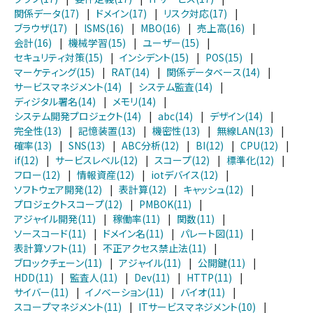
関係データ(17)
|
ドメイン(17)
|
リスク対応(17)
|
ブラウザ(17)
|
ISMS(16)
|
MBO(16)
|
売上高(16)
|
会計(16)
|
機械学習(15)
|
ユーザー(15)
|
セキュリティ対策(15)
|
インシデント(15)
|
POS(15)
|
マーケティング(15)
|
RAT(14)
|
関係データベース(14)
|
サービスマネジメント(14)
|
システム監査(14)
|
ディジタル署名(14)
|
メモリ(14)
|
システム開発プロジェクト(14)
|
abc(14)
|
デザイン(14)
|
完全性(13)
|
記憶装置(13)
|
機密性(13)
|
無線LAN(13)
|
確率(13)
|
SNS(13)
|
ABC分析(12)
|
BI(12)
|
CPU(12)
|
if(12)
|
サービスレベル(12)
|
スコープ(12)
|
標準化(12)
|
フロー(12)
|
情報資産(12)
|
iotデバイス(12)
|
ソフトウェア開発(12)
|
表計算(12)
|
キャッシュ(12)
|
プロジェクトスコープ(12)
|
PMBOK(11)
|
アジャイル開発(11)
|
稼働率(11)
|
関数(11)
|
ソースコード(11)
|
ドメイン名(11)
|
パレート図(11)
|
表計算ソフト(11)
|
不正アクセス禁止法(11)
|
ブロックチェーン(11)
|
アジャイル(11)
|
公開鍵(11)
|
HDD(11)
|
監査人(11)
|
Dev(11)
|
HTTP(11)
|
サイバー(11)
|
イノベーション(11)
|
バイオ(11)
|
スコープマネジメント(11)
|
ITサービスマネジメント(10)
|