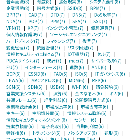
音声認識(8)
|
脅威(8)
|
拡張現実(8)
|
システム要件(8)
|
企業活動(8)
|
暗号方式(8)
|
SSID(8)
|
BPM(7)
|
BPR(7)
|
CAD(7)
|
DFD(7)
|
DNS(7)
|
DoS攻撃(7)
|
NDA(7)
|
POP(7)
|
PPM(7)
|
SFA(7)
|
SSD(7)
|
VPN(7)
|
XP(7)
|
インシデント管理(7)
|
仮想通貨(7)
|
個人情報保護法(7)
|
ソーシャルエンジニアリング(7)
|
ハードディスク(7)
|
フィッシング(7)
|
復号(7)
|
変更管理(7)
|
問題管理(7)
|
リスク回避(7)
|
情報セキュリティにおける(7)
|
IOT機器(7)
|
セル(7)
|
PDCAサイクル(7)
|
統計(7)
|
mac(7)
|
サイバー攻撃(7)
|
EU(7)
|
インターフェース(7)
|
進数(6)
|
AND(6)
|
BCP(6)
|
ESSID(6)
|
FAQ(6)
|
ISO(6)
|
ITガバナンス(6)
|
LPWA(6)
|
MACアドレス(6)
|
MDM(6)
|
RFP(6)
|
SCM(6)
|
SDN(6)
|
USB(6)
|
Wi-Fi(6)
|
請負契約(6)
|
営業支援システム(6)
|
演算(6)
|
金のなる木(6)
|
ギガ(6)
|
共通フレーム(6)
|
経常利益(6)
|
公開鍵暗号方式(6)
|
事業継続計画(6)
|
市場成長率(6)
|
市場占有率(6)
|
主キー(6)
|
主記憶装置(6)
|
情報システム戦略(6)
|
情報セキュリティマネジメント(6)
|
センサー(6)
|
提案依頼書(6)
|
電子商取引(6)
|
当期純利益(6)
|
特許権(6)
|
トラッシング(6)
|
バックアップ(6)
|
花形(6)
|
ファイアウォール(6)
|
負け犬(6)
|
問題児(6)
|