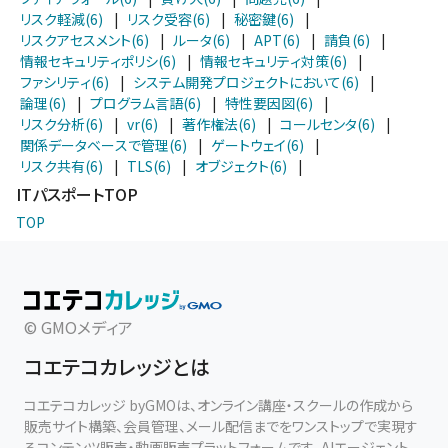
リスク軽減(6)
|
リスク受容(6)
|
秘密鍵(6)
|
リスクアセスメント(6)
|
ルータ(6)
|
APT(6)
|
請負(6)
|
情報セキュリティポリシ(6)
|
情報セキュリティ対策(6)
|
ファシリティ(6)
|
システム開発プロジェクトにおいて(6)
|
論理(6)
|
プログラム言語(6)
|
特性要因図(6)
|
リスク分析(6)
|
vr(6)
|
著作権法(6)
|
コールセンタ(6)
|
関係データベースで管理(6)
|
ゲートウェイ(6)
|
リスク共有(6)
|
TLS(6)
|
オブジェクト(6)
|
ITパスポートTOP
TOP
© GMOメディア
コエテコカレッジとは
コエテコカレッジ byGMOは、オンライン講座・スクールの作成から
販売サイト構築、会員管理、メール配信までをワンストップで実現す
るコンテンツ販売・動画販売プラットフォームです。AIエージェント