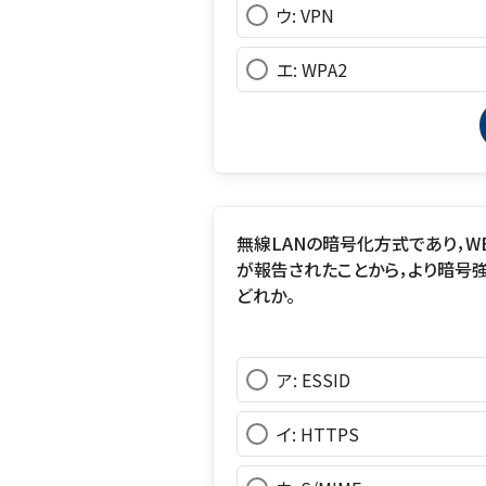
ウ: VPN
エ: WPA2
無線LANの暗号化方式であり，
が報告されたことから，より暗号
どれか。
ア: ESSID
イ: HTTPS