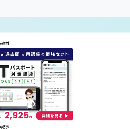
め教材
め記事