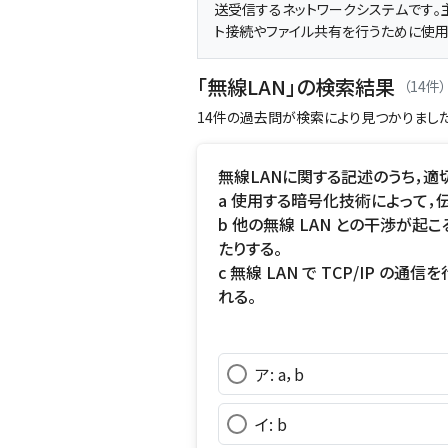
送受信するネットワークシステムです。
ト接続やファイル共有を行うために使用
「無線LAN」の検索結果
（14件）
14件の過去問が検索により見つかりました
無線LANに関する記述のうち，
a 使用する暗号化技術によって，
b 他の無線 LAN との干渉が
たりする。
c 無線 LAN で TCP/IP の通
れる。
ア: a，b
イ: b