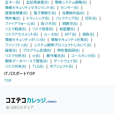
主キー(6)
|
主記憶装置(6)
|
情報システム戦略(6)
|
情報セキュリティマネジメント(6)
|
センサー(6)
|
提案依頼書(6)
|
電子商取引(6)
|
当期純利益(6)
|
特許権(6)
|
トラッシング(6)
|
バックアップ(6)
|
花形(6)
|
ファイアウォール(6)
|
負け犬(6)
|
問題児(6)
|
リスク軽減(6)
|
リスク受容(6)
|
秘密鍵(6)
|
リスクアセスメント(6)
|
ルータ(6)
|
APT(6)
|
請負(6)
|
情報セキュリティポリシ(6)
|
情報セキュリティ対策(6)
|
ファシリティ(6)
|
システム開発プロジェクトにおいて(6)
|
論理(6)
|
プログラム言語(6)
|
特性要因図(6)
|
リスク分析(6)
|
vr(6)
|
著作権法(6)
|
コールセンタ(6)
|
関係データベースで管理(6)
|
ゲートウェイ(6)
|
リスク共有(6)
|
TLS(6)
|
オブジェクト(6)
|
ITパスポートTOP
TOP
© GMOメディア