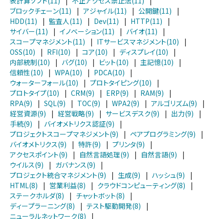
表計算ソフト(11)
|
不正アクセス禁止法(11)
|
ブロックチェーン(11)
|
アジャイル(11)
|
公開鍵(11)
|
HDD(11)
|
監査人(11)
|
Dev(11)
|
HTTP(11)
|
サイバー(11)
|
イノベーション(11)
|
バイオ(11)
|
スコープマネジメント(11)
|
ITサービスマネジメント(10)
|
OSS(10)
|
RFI(10)
|
コア(10)
|
ディスプレイ(10)
|
内部統制(10)
|
バグ(10)
|
ビット(10)
|
主記憶(10)
|
信頼性(10)
|
WPA(10)
|
PDCA(10)
|
ウォーターフォール(10)
|
プロトタイピング(10)
|
プロトタイプ(10)
|
CRM(9)
|
ERP(9)
|
RAM(9)
|
RPA(9)
|
SQL(9)
|
TOC(9)
|
WPA2(9)
|
アルゴリズム(9)
|
経営資源(9)
|
経営戦略(9)
|
サービスデスク(9)
|
出力(9)
|
手続(9)
|
バイオメトリクス認証(9)
|
プロジェクトスコープマネジメント(9)
|
ペアプログラミング(9)
|
バイオメトリクス(9)
|
特許(9)
|
プリンタ(9)
|
アクセスポイント(9)
|
自然言語処理(9)
|
自然言語(9)
|
ウイルス(9)
|
ガバナンス(9)
|
プロジェクト統合マネジメント(9)
|
生成(9)
|
ハッシュ(9)
|
HTML(8)
|
営業利益(8)
|
クラウドコンピューティング(8)
|
ステークホルダ(8)
|
チャットボット(8)
|
ディープラーニング(8)
|
テスト駆動開発(8)
|
ニューラルネットワーク(8)
|