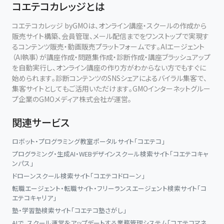
コエテコカレッジとは
コエテコカレッジ byGMOは、オンライン講座・スクールの作成から
販売サイト構築、会員管理、メール配信までをワンストップで実現す
るコンテンツ販売・動画販売プラットフォームです。AIエージェント
（AI執事）が講座作成・問題集作成・診断作成・講座ブラッシュアップ
を自動実行し、オンライン講座の作り方がわからない方でもすぐに
始められます。診断コンテンツのSNSシェアによるバイラル集客で、
集客サイトとしてもご活用いただけます。GMOインターネットグルー
プ企業のGMOメディア株式会社が運営。
関連サービス
ロボット・プログラミング教室ポータルサイト「コエテコ」
プログラミング・生成AI・WEBデザインスクール検索サイト「コエテコキャ
ンパス」
ドローンスクール検索サイト「コエテコドローン」
転職エージェント・転職サイト・フリーランスエージェント検索サイト「コ
エテコキャリア」
塾・学習塾検索サイト「コエテコ塾さがし」
AIで、スクール運営をアップデートする業務管理システム「コエテコマネ