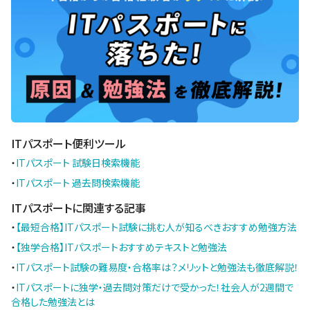
ITパスポート便利ツール
・
ITパスポート 試験日検索機能
・
ITパスポート 過去問検索機能
ITパスポートに関連する記事
・
【最短合格】ITパスポート試験に挑む人が知るべきおすすめ勉強方法
・
【独学合格】ITパスポートおすすめテキストと勉強法
・
ITパスポート試験の難易度・合格率は？メリットと勉強法も徹底解説！
・
ITパスポートに独学・過去問対策だけで受かった！社会人が2週間で
合格した勉強法とは