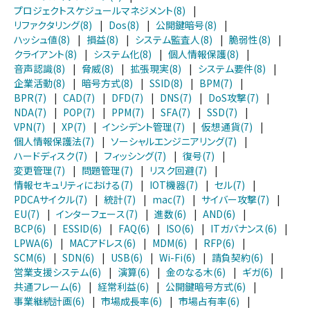
プロジェクトスケジュールマネジメント(8)
|
リファクタリング(8)
|
Dos(8)
|
公開鍵暗号(8)
|
ハッシュ値(8)
|
損益(8)
|
システム監査人(8)
|
脆弱性(8)
|
クライアント(8)
|
システム化(8)
|
個人情報保護(8)
|
音声認識(8)
|
脅威(8)
|
拡張現実(8)
|
システム要件(8)
|
企業活動(8)
|
暗号方式(8)
|
SSID(8)
|
BPM(7)
|
BPR(7)
|
CAD(7)
|
DFD(7)
|
DNS(7)
|
DoS攻撃(7)
|
NDA(7)
|
POP(7)
|
PPM(7)
|
SFA(7)
|
SSD(7)
|
VPN(7)
|
XP(7)
|
インシデント管理(7)
|
仮想通貨(7)
|
個人情報保護法(7)
|
ソーシャルエンジニアリング(7)
|
ハードディスク(7)
|
フィッシング(7)
|
復号(7)
|
変更管理(7)
|
問題管理(7)
|
リスク回避(7)
|
情報セキュリティにおける(7)
|
IOT機器(7)
|
セル(7)
|
PDCAサイクル(7)
|
統計(7)
|
mac(7)
|
サイバー攻撃(7)
|
EU(7)
|
インターフェース(7)
|
進数(6)
|
AND(6)
|
BCP(6)
|
ESSID(6)
|
FAQ(6)
|
ISO(6)
|
ITガバナンス(6)
|
LPWA(6)
|
MACアドレス(6)
|
MDM(6)
|
RFP(6)
|
SCM(6)
|
SDN(6)
|
USB(6)
|
Wi-Fi(6)
|
請負契約(6)
|
営業支援システム(6)
|
演算(6)
|
金のなる木(6)
|
ギガ(6)
|
共通フレーム(6)
|
経常利益(6)
|
公開鍵暗号方式(6)
|
事業継続計画(6)
|
市場成長率(6)
|
市場占有率(6)
|