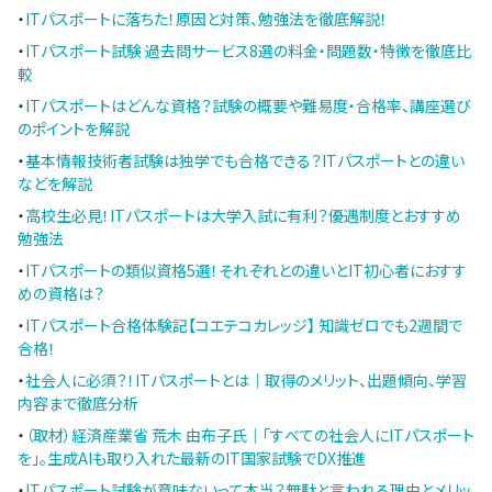
・
ITパスポートに落ちた！原因と対策、勉強法を徹底解説！
・
ITパスポート試験 過去問サービス8選の料金・問題数・特徴を徹底比
較
・
ITパスポートはどんな資格？試験の概要や難易度・合格率、講座選び
のポイントを解説
・
基本情報技術者試験は独学でも合格できる？ITパスポートとの違い
などを解説
・
高校生必見！ITパスポートは大学入試に有利？優遇制度とおすすめ
勉強法
・
ITパスポートの類似資格5選！それぞれとの違いとIT初心者におすす
めの資格は？
・
ITパスポート合格体験記【コエテコカレッジ】 知識ゼロでも2週間で
合格！
・
社会人に必須？！ITパスポートとは｜取得のメリット、出題傾向、学習
内容まで徹底分析
・
（取材）経済産業省 荒木 由布子氏｜「すべての社会人にITパスポート
を」。生成AIも取り入れた最新のIT国家試験でDX推進
・
ITパスポート試験が意味ないって本当？無駄と言われる理由とメリッ