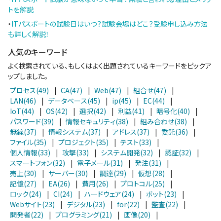
トを解説
・
ITパスポートの試験日はいつ？試験会場はどこ？受験申し込み方法
も詳しく解説！
人気のキーワード
よく検索されている、もしくはよく出題されているキーワードをピックア
ップしました。
プロセス(49)
|
CA(47)
|
Web(47)
|
組合せ(47)
|
LAN(46)
|
データベース(45)
|
ip(45)
|
EC(44)
|
IoT(44)
|
OS(42)
|
選択(42)
|
利益(41)
|
暗号化(40)
|
パスワード(39)
|
情報セキュリティ(38)
|
組み合わせ(38)
|
無線(37)
|
情報システム(37)
|
アドレス(37)
|
委託(36)
|
ファイル(35)
|
プロジェクト(35)
|
テスト(33)
|
個人情報(33)
|
攻撃(33)
|
システム開発(32)
|
認証(32)
|
スマートフォン(32)
|
電子メール(31)
|
発注(31)
|
売上(30)
|
サーバー(30)
|
調達(29)
|
仮想(28)
|
記憶(27)
|
EA(26)
|
費用(26)
|
プロトコル(25)
|
ロック(24)
|
CI(24)
|
ハードウェア(24)
|
ボット(23)
|
Webサイト(23)
|
デジタル(23)
|
for(22)
|
監査(22)
|
開発者(22)
|
プログラミング(21)
|
画像(20)
|