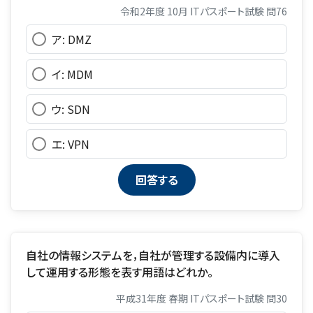
令和2年度 10月 ITパスポート試験 問76
ア: DMZ
イ: MDM
ウ: SDN
エ: VPN
自社の情報システムを，自社が管理する設備内に導入
して運用する形態を表す用語はどれか。
平成31年度 春期 ITパスポート試験 問30