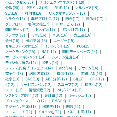
不正アクセス(20)
|
プロジェクトマネジメント(20)
|
分散(20)
|
IPアドレス(19)
|
制御(19)
|
マルウェア(19)
|
SLA(18)
|
可用性(18)
|
リスクマネジメント(18)
|
クラウド(18)
|
業務プロセス(17)
|
結合(17)
|
著作権(17)
|
グラフ(17)
|
要件定義(17)
|
ITサービス(17)
|
関係データ(17)
|
ドメイン(17)
|
リスク対応(17)
|
ブラウザ(17)
|
ISMS(16)
|
MBO(16)
|
売上高(16)
|
会計(16)
|
機械学習(15)
|
ユーザー(15)
|
セキュリティ対策(15)
|
インシデント(15)
|
POS(15)
|
マーケティング(15)
|
RAT(14)
|
関係データベース(14)
|
サービスマネジメント(14)
|
システム監査(14)
|
ディジタル署名(14)
|
メモリ(14)
|
システム開発プロジェクト(14)
|
abc(14)
|
デザイン(14)
|
完全性(13)
|
記憶装置(13)
|
機密性(13)
|
無線LAN(13)
|
確率(13)
|
SNS(13)
|
ABC分析(12)
|
BI(12)
|
CPU(12)
|
if(12)
|
サービスレベル(12)
|
スコープ(12)
|
標準化(12)
|
フロー(12)
|
情報資産(12)
|
iotデバイス(12)
|
ソフトウェア開発(12)
|
表計算(12)
|
キャッシュ(12)
|
プロジェクトスコープ(12)
|
PMBOK(11)
|
アジャイル開発(11)
|
稼働率(11)
|
関数(11)
|
ソースコード(11)
|
ドメイン名(11)
|
パレート図(11)
|