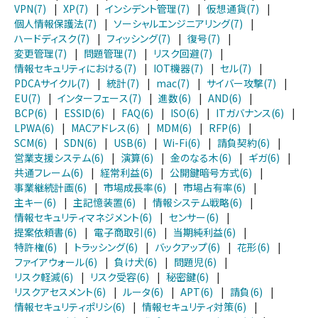
VPN(7)
|
XP(7)
|
インシデント管理(7)
|
仮想通貨(7)
|
個人情報保護法(7)
|
ソーシャルエンジニアリング(7)
|
ハードディスク(7)
|
フィッシング(7)
|
復号(7)
|
変更管理(7)
|
問題管理(7)
|
リスク回避(7)
|
情報セキュリティにおける(7)
|
IOT機器(7)
|
セル(7)
|
PDCAサイクル(7)
|
統計(7)
|
mac(7)
|
サイバー攻撃(7)
|
EU(7)
|
インターフェース(7)
|
進数(6)
|
AND(6)
|
BCP(6)
|
ESSID(6)
|
FAQ(6)
|
ISO(6)
|
ITガバナンス(6)
|
LPWA(6)
|
MACアドレス(6)
|
MDM(6)
|
RFP(6)
|
SCM(6)
|
SDN(6)
|
USB(6)
|
Wi-Fi(6)
|
請負契約(6)
|
営業支援システム(6)
|
演算(6)
|
金のなる木(6)
|
ギガ(6)
|
共通フレーム(6)
|
経常利益(6)
|
公開鍵暗号方式(6)
|
事業継続計画(6)
|
市場成長率(6)
|
市場占有率(6)
|
主キー(6)
|
主記憶装置(6)
|
情報システム戦略(6)
|
情報セキュリティマネジメント(6)
|
センサー(6)
|
提案依頼書(6)
|
電子商取引(6)
|
当期純利益(6)
|
特許権(6)
|
トラッシング(6)
|
バックアップ(6)
|
花形(6)
|
ファイアウォール(6)
|
負け犬(6)
|
問題児(6)
|
リスク軽減(6)
|
リスク受容(6)
|
秘密鍵(6)
|
リスクアセスメント(6)
|
ルータ(6)
|
APT(6)
|
請負(6)
|
情報セキュリティポリシ(6)
|
情報セキュリティ対策(6)
|