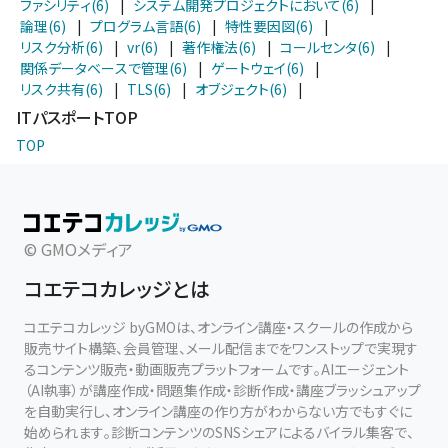
ファシリティ(6)
|
システム開発プロジェクトにおいて(6)
|
論理(6)
|
プログラム言語(6)
|
特性要因図(6)
|
リスク分析(6)
|
vr(6)
|
著作権法(6)
|
コールセンタ(6)
|
関係データベースで管理(6)
|
ゲートウェイ(6)
|
リスク共有(6)
|
TLS(6)
|
オブジェクト(6)
|
ITパスポートTOP
TOP
© GMOメディア
コエテコカレッジとは
コエテコカレッジ byGMOは、オンライン講座・スクールの作成から
販売サイト構築、会員管理、メール配信までをワンストップで実現す
るコンテンツ販売・動画販売プラットフォームです。AIエージェント
（AI執事）が講座作成・問題集作成・診断作成・講座ブラッシュアップ
を自動実行し、オンライン講座の作り方がわからない方でもすぐに
始められます。診断コンテンツのSNSシェアによるバイラル集客で、