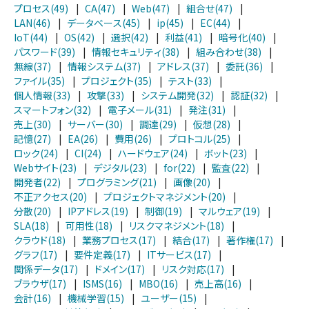
プロセス(49)
|
CA(47)
|
Web(47)
|
組合せ(47)
|
LAN(46)
|
データベース(45)
|
ip(45)
|
EC(44)
|
IoT(44)
|
OS(42)
|
選択(42)
|
利益(41)
|
暗号化(40)
|
パスワード(39)
|
情報セキュリティ(38)
|
組み合わせ(38)
|
無線(37)
|
情報システム(37)
|
アドレス(37)
|
委託(36)
|
ファイル(35)
|
プロジェクト(35)
|
テスト(33)
|
個人情報(33)
|
攻撃(33)
|
システム開発(32)
|
認証(32)
|
スマートフォン(32)
|
電子メール(31)
|
発注(31)
|
売上(30)
|
サーバー(30)
|
調達(29)
|
仮想(28)
|
記憶(27)
|
EA(26)
|
費用(26)
|
プロトコル(25)
|
ロック(24)
|
CI(24)
|
ハードウェア(24)
|
ボット(23)
|
Webサイト(23)
|
デジタル(23)
|
for(22)
|
監査(22)
|
開発者(22)
|
プログラミング(21)
|
画像(20)
|
不正アクセス(20)
|
プロジェクトマネジメント(20)
|
分散(20)
|
IPアドレス(19)
|
制御(19)
|
マルウェア(19)
|
SLA(18)
|
可用性(18)
|
リスクマネジメント(18)
|
クラウド(18)
|
業務プロセス(17)
|
結合(17)
|
著作権(17)
|
グラフ(17)
|
要件定義(17)
|
ITサービス(17)
|
関係データ(17)
|
ドメイン(17)
|
リスク対応(17)
|
ブラウザ(17)
|
ISMS(16)
|
MBO(16)
|
売上高(16)
|
会計(16)
|
機械学習(15)
|
ユーザー(15)
|