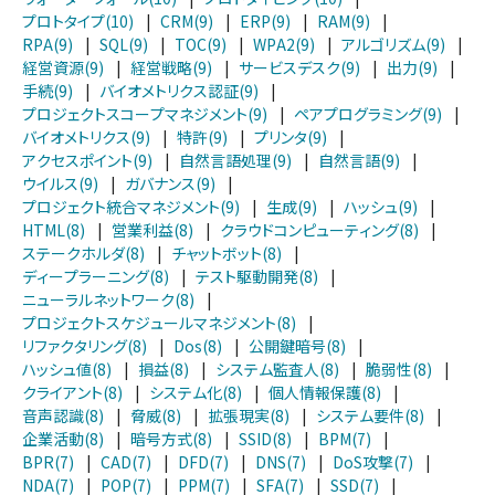
プロトタイプ(10)
|
CRM(9)
|
ERP(9)
|
RAM(9)
|
RPA(9)
|
SQL(9)
|
TOC(9)
|
WPA2(9)
|
アルゴリズム(9)
|
経営資源(9)
|
経営戦略(9)
|
サービスデスク(9)
|
出力(9)
|
手続(9)
|
バイオメトリクス認証(9)
|
プロジェクトスコープマネジメント(9)
|
ペアプログラミング(9)
|
バイオメトリクス(9)
|
特許(9)
|
プリンタ(9)
|
アクセスポイント(9)
|
自然言語処理(9)
|
自然言語(9)
|
ウイルス(9)
|
ガバナンス(9)
|
プロジェクト統合マネジメント(9)
|
生成(9)
|
ハッシュ(9)
|
HTML(8)
|
営業利益(8)
|
クラウドコンピューティング(8)
|
ステークホルダ(8)
|
チャットボット(8)
|
ディープラーニング(8)
|
テスト駆動開発(8)
|
ニューラルネットワーク(8)
|
プロジェクトスケジュールマネジメント(8)
|
リファクタリング(8)
|
Dos(8)
|
公開鍵暗号(8)
|
ハッシュ値(8)
|
損益(8)
|
システム監査人(8)
|
脆弱性(8)
|
クライアント(8)
|
システム化(8)
|
個人情報保護(8)
|
音声認識(8)
|
脅威(8)
|
拡張現実(8)
|
システム要件(8)
|
企業活動(8)
|
暗号方式(8)
|
SSID(8)
|
BPM(7)
|
BPR(7)
|
CAD(7)
|
DFD(7)
|
DNS(7)
|
DoS攻撃(7)
|
NDA(7)
|
POP(7)
|
PPM(7)
|
SFA(7)
|
SSD(7)
|