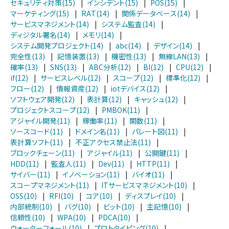
セキュリティ対策(15)
|
インシデント(15)
|
POS(15)
|
マーケティング(15)
|
RAT(14)
|
関係データベース(14)
|
サービスマネジメント(14)
|
システム監査(14)
|
ディジタル署名(14)
|
メモリ(14)
|
システム開発プロジェクト(14)
|
abc(14)
|
デザイン(14)
|
完全性(13)
|
記憶装置(13)
|
機密性(13)
|
無線LAN(13)
|
確率(13)
|
SNS(13)
|
ABC分析(12)
|
BI(12)
|
CPU(12)
|
if(12)
|
サービスレベル(12)
|
スコープ(12)
|
標準化(12)
|
フロー(12)
|
情報資産(12)
|
iotデバイス(12)
|
ソフトウェア開発(12)
|
表計算(12)
|
キャッシュ(12)
|
プロジェクトスコープ(12)
|
PMBOK(11)
|
アジャイル開発(11)
|
稼働率(11)
|
関数(11)
|
ソースコード(11)
|
ドメイン名(11)
|
パレート図(11)
|
表計算ソフト(11)
|
不正アクセス禁止法(11)
|
ブロックチェーン(11)
|
アジャイル(11)
|
公開鍵(11)
|
HDD(11)
|
監査人(11)
|
Dev(11)
|
HTTP(11)
|
サイバー(11)
|
イノベーション(11)
|
バイオ(11)
|
スコープマネジメント(11)
|
ITサービスマネジメント(10)
|
OSS(10)
|
RFI(10)
|
コア(10)
|
ディスプレイ(10)
|
内部統制(10)
|
バグ(10)
|
ビット(10)
|
主記憶(10)
|
信頼性(10)
|
WPA(10)
|
PDCA(10)
|
ウォーターフォール(10)
|
プロトタイピング(10)
|