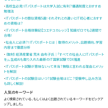
・
高校生必見！ITパスポートは大学入試に有利？優遇制度とおすすめ
勉強法
・
ITパスポートの類似資格5選！それぞれとの違いとIT初心者におすす
めの資格は？
・
ITパスポート合格体験記【コエテコカレッジ】 知識ゼロでも2週間で
合格！
・
社会人に必須？！ITパスポートとは｜取得のメリット、出題傾向、学習
内容まで徹底分析
・
（取材）経済産業省 荒木 由布子氏｜「すべての社会人にITパスポート
を」。生成AIも取り入れた最新のIT国家試験でDX推進
・
ITパスポート試験が意味ないって本当？無駄と言われる理由とメリッ
トを解説
・
ITパスポートの試験日はいつ？試験会場はどこ？受験申し込み方法
も詳しく解説！
人気のキーワード
よく検索されている、もしくはよく出題されているキーワードをピックア
ップしました。