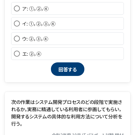
ア: ①，②，④
イ: ①，②，③，④
ウ: ②，③，④
エ: ②，④
次の作業はシステム開発プロセスのどの段階で実施さ
れるか。実務に精通している利用者に参画してもらい，
開発するシステムの具体的な利用方法について分析を
行う。
令和2年度 10月 ITパスポート試験 問44