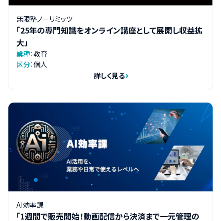
無限塾ノーリミッツ
「25年の専門知識をオンライン講座として展開し収益拡
大」
業種：
教育
区分：
個人
詳しく見る
AI効率課
「1週間で販売開始！動画配信から決済まで一元管理の