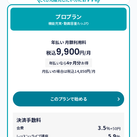
プロプラン
機能充実・動画容量たっぷり
年払い 月額利用料
9,900
税込
円/月
4ヶ月分
年払いなら
お得
月払いの場合は税込14,850円/月
このプランで始める
決済手数料
3.5
会費
%
+50円
5.9
レッスン・ライブ講座
%