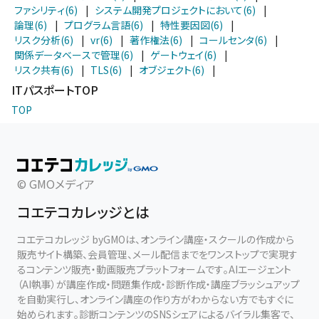
ファシリティ(6)
|
システム開発プロジェクトにおいて(6)
|
論理(6)
|
プログラム言語(6)
|
特性要因図(6)
|
リスク分析(6)
|
vr(6)
|
著作権法(6)
|
コールセンタ(6)
|
関係データベースで管理(6)
|
ゲートウェイ(6)
|
リスク共有(6)
|
TLS(6)
|
オブジェクト(6)
|
ITパスポートTOP
TOP
© GMOメディア
コエテコカレッジとは
コエテコカレッジ byGMOは、オンライン講座・スクールの作成から
販売サイト構築、会員管理、メール配信までをワンストップで実現す
るコンテンツ販売・動画販売プラットフォームです。AIエージェント
（AI執事）が講座作成・問題集作成・診断作成・講座ブラッシュアップ
を自動実行し、オンライン講座の作り方がわからない方でもすぐに
始められます。診断コンテンツのSNSシェアによるバイラル集客で、