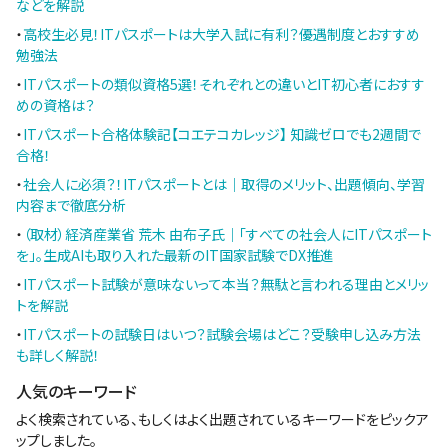
などを解説
・
高校生必見！ITパスポートは大学入試に有利？優遇制度とおすすめ
勉強法
・
ITパスポートの類似資格5選！それぞれとの違いとIT初心者におすす
めの資格は？
・
ITパスポート合格体験記【コエテコカレッジ】 知識ゼロでも2週間で
合格！
・
社会人に必須？！ITパスポートとは｜取得のメリット、出題傾向、学習
内容まで徹底分析
・
（取材）経済産業省 荒木 由布子氏｜「すべての社会人にITパスポート
を」。生成AIも取り入れた最新のIT国家試験でDX推進
・
ITパスポート試験が意味ないって本当？無駄と言われる理由とメリッ
トを解説
・
ITパスポートの試験日はいつ？試験会場はどこ？受験申し込み方法
も詳しく解説！
人気のキーワード
よく検索されている、もしくはよく出題されているキーワードをピックア
ップしました。