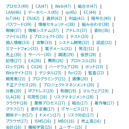
プロセス(49)
|
CA(47)
|
Web(47)
|
組合せ(47)
|
LAN(46)
|
データベース(45)
|
ip(45)
|
EC(44)
|
IoT(44)
|
OS(42)
|
選択(42)
|
利益(41)
|
暗号化(40)
|
パスワード(39)
|
情報セキュリティ(38)
|
組み合わせ(38)
|
無線(37)
|
情報システム(37)
|
アドレス(37)
|
委託(36)
|
ファイル(35)
|
プロジェクト(35)
|
テスト(33)
|
個人情報(33)
|
攻撃(33)
|
システム開発(32)
|
認証(32)
|
スマートフォン(32)
|
電子メール(31)
|
発注(31)
|
売上(30)
|
サーバー(30)
|
調達(29)
|
仮想(28)
|
記憶(27)
|
EA(26)
|
費用(26)
|
プロトコル(25)
|
ロック(24)
|
CI(24)
|
ハードウェア(24)
|
ボット(23)
|
Webサイト(23)
|
デジタル(23)
|
for(22)
|
監査(22)
|
開発者(22)
|
プログラミング(21)
|
画像(20)
|
不正アクセス(20)
|
プロジェクトマネジメント(20)
|
分散(20)
|
IPアドレス(19)
|
制御(19)
|
マルウェア(19)
|
SLA(18)
|
可用性(18)
|
リスクマネジメント(18)
|
クラウド(18)
|
業務プロセス(17)
|
結合(17)
|
著作権(17)
|
グラフ(17)
|
要件定義(17)
|
ITサービス(17)
|
関係データ(17)
|
ドメイン(17)
|
リスク対応(17)
|
ブラウザ(17)
|
ISMS(16)
|
MBO(16)
|
売上高(16)
|
会計(16)
|
機械学習(15)
|
ユーザー(15)
|