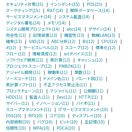
セキュリティ対策(15)
|
インシデント(15)
|
POS(15)
|
マーケティング(15)
|
RAT(14)
|
関係データベース(14)
|
サービスマネジメント(14)
|
システム監査(14)
|
ディジタル署名(14)
|
メモリ(14)
|
システム開発プロジェクト(14)
|
abc(14)
|
デザイン(14)
|
完全性(13)
|
記憶装置(13)
|
機密性(13)
|
無線LAN(13)
|
確率(13)
|
SNS(13)
|
ABC分析(12)
|
BI(12)
|
CPU(12)
|
if(12)
|
サービスレベル(12)
|
スコープ(12)
|
標準化(12)
|
フロー(12)
|
情報資産(12)
|
iotデバイス(12)
|
ソフトウェア開発(12)
|
表計算(12)
|
キャッシュ(12)
|
プロジェクトスコープ(12)
|
PMBOK(11)
|
アジャイル開発(11)
|
稼働率(11)
|
関数(11)
|
ソースコード(11)
|
ドメイン名(11)
|
パレート図(11)
|
表計算ソフト(11)
|
不正アクセス禁止法(11)
|
ブロックチェーン(11)
|
アジャイル(11)
|
公開鍵(11)
|
HDD(11)
|
監査人(11)
|
Dev(11)
|
HTTP(11)
|
サイバー(11)
|
イノベーション(11)
|
バイオ(11)
|
スコープマネジメント(11)
|
ITサービスマネジメント(10)
|
OSS(10)
|
RFI(10)
|
コア(10)
|
ディスプレイ(10)
|
内部統制(10)
|
バグ(10)
|
ビット(10)
|
主記憶(10)
|
信頼性(10)
|
WPA(10)
|
PDCA(10)
|