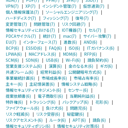
VPN(7)
|
XP(7)
|
インシデント管理(7)
|
仮想通貨(7)
|
個人情報保護法(7)
|
ソーシャルエンジニアリング(7)
|
ハードディスク(7)
|
フィッシング(7)
|
復号(7)
|
変更管理(7)
|
問題管理(7)
|
リスク回避(7)
|
情報セキュリティにおける(7)
|
IOT機器(7)
|
セル(7)
|
PDCAサイクル(7)
|
統計(7)
|
mac(7)
|
サイバー攻撃(7)
|
EU(7)
|
インターフェース(7)
|
進数(6)
|
AND(6)
|
BCP(6)
|
ESSID(6)
|
FAQ(6)
|
ISO(6)
|
ITガバナンス(6)
|
LPWA(6)
|
MACアドレス(6)
|
MDM(6)
|
RFP(6)
|
SCM(6)
|
SDN(6)
|
USB(6)
|
Wi-Fi(6)
|
請負契約(6)
|
営業支援システム(6)
|
演算(6)
|
金のなる木(6)
|
ギガ(6)
|
共通フレーム(6)
|
経常利益(6)
|
公開鍵暗号方式(6)
|
事業継続計画(6)
|
市場成長率(6)
|
市場占有率(6)
|
主キー(6)
|
主記憶装置(6)
|
情報システム戦略(6)
|
情報セキュリティマネジメント(6)
|
センサー(6)
|
提案依頼書(6)
|
電子商取引(6)
|
当期純利益(6)
|
特許権(6)
|
トラッシング(6)
|
バックアップ(6)
|
花形(6)
|
ファイアウォール(6)
|
負け犬(6)
|
問題児(6)
|
リスク軽減(6)
|
リスク受容(6)
|
秘密鍵(6)
|
リスクアセスメント(6)
|
ルータ(6)
|
APT(6)
|
請負(6)
|
情報セキュリティポリシ(6)
|
情報セキュリティ対策(6)
|