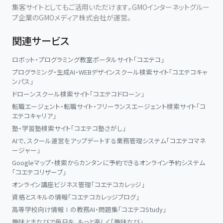
集客サイトとしてもご活用いただけます。GMOインターネットグルー
プ企業のGMOメディア株式会社が運営。
関連サービス
ロボット・プログラミング教室ポータルサイト「コエテコ」
プログラミング・生成AI・WEBデザインスクール検索サイト「コエテコキャ
ンパス」
ドローンスクール検索サイト「コエテコドローン」
転職エージェント・転職サイト・フリーランスエージェント検索サイト「コ
エテコキャリア」
塾・学習塾検索サイト「コエテコ塾さがし」
AIで、スクール運営をアップデートする業務管理システム「コエテコマネ
ージャー」
Googleマップ・検索からカンタンに予約できるオンライン予約システム
「コエテコリザーブ」
オンライン講座ビジネス管理「コエテコカレッジ」
資格とスキルの情報「コエテコカレッジブログ」
高等学校向け情報Ⅰの教務AI・問題集「コエテコStudy」
趣味とまなびで毎日を、もっと楽しく「趣味なび」