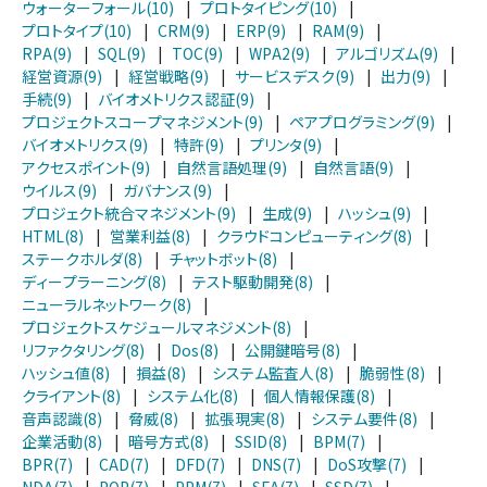
ウォーターフォール(10)
|
プロトタイピング(10)
|
プロトタイプ(10)
|
CRM(9)
|
ERP(9)
|
RAM(9)
|
RPA(9)
|
SQL(9)
|
TOC(9)
|
WPA2(9)
|
アルゴリズム(9)
|
経営資源(9)
|
経営戦略(9)
|
サービスデスク(9)
|
出力(9)
|
手続(9)
|
バイオメトリクス認証(9)
|
プロジェクトスコープマネジメント(9)
|
ペアプログラミング(9)
|
バイオメトリクス(9)
|
特許(9)
|
プリンタ(9)
|
アクセスポイント(9)
|
自然言語処理(9)
|
自然言語(9)
|
ウイルス(9)
|
ガバナンス(9)
|
プロジェクト統合マネジメント(9)
|
生成(9)
|
ハッシュ(9)
|
HTML(8)
|
営業利益(8)
|
クラウドコンピューティング(8)
|
ステークホルダ(8)
|
チャットボット(8)
|
ディープラーニング(8)
|
テスト駆動開発(8)
|
ニューラルネットワーク(8)
|
プロジェクトスケジュールマネジメント(8)
|
リファクタリング(8)
|
Dos(8)
|
公開鍵暗号(8)
|
ハッシュ値(8)
|
損益(8)
|
システム監査人(8)
|
脆弱性(8)
|
クライアント(8)
|
システム化(8)
|
個人情報保護(8)
|
音声認識(8)
|
脅威(8)
|
拡張現実(8)
|
システム要件(8)
|
企業活動(8)
|
暗号方式(8)
|
SSID(8)
|
BPM(7)
|
BPR(7)
|
CAD(7)
|
DFD(7)
|
DNS(7)
|
DoS攻撃(7)
|
NDA(7)
|
POP(7)
|
PPM(7)
|
SFA(7)
|
SSD(7)
|