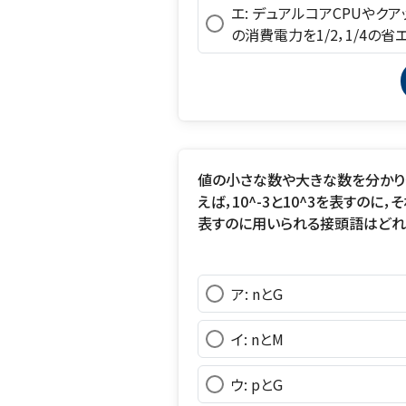
エ: デュアルコアCPUやクア
の消費電力を1/2，1/4の
値の小さな数や大きな数を分かり
えば，10^-3と10^3を表すのに，そ
表すのに用いられる接頭語はどれ
ア: nとG
イ: nとM
ウ: pとG