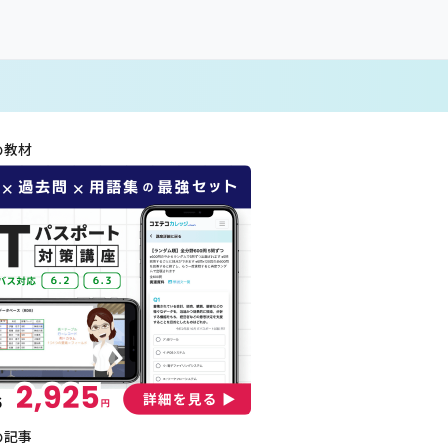
め教材
め記事