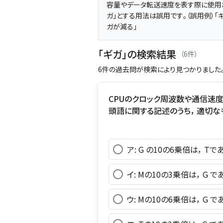
容量やデータ転送速度を表す際に使用さ
ガ」とする用法は誤用です。（誤用例）「
ガが減る」
「ギガ」の検索結果
（6件）
6件の過去問が検索により見つかりました
CPUのクロック周波数や通信速度
頭語に関する記述のうち， 適切な
ア: G の10の6乗倍は， Tで
イ: Mの10の3乗倍は， G で
ウ: Mの10の6乗倍は， G で