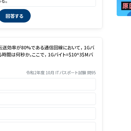
ある。
)，伝送効率が80%である通信回線において， 1Gバ
間は何秒か。ここで， 1Gバイト=$10^3$Mバ
令和2年度 10月 ITパスポート試験 問95