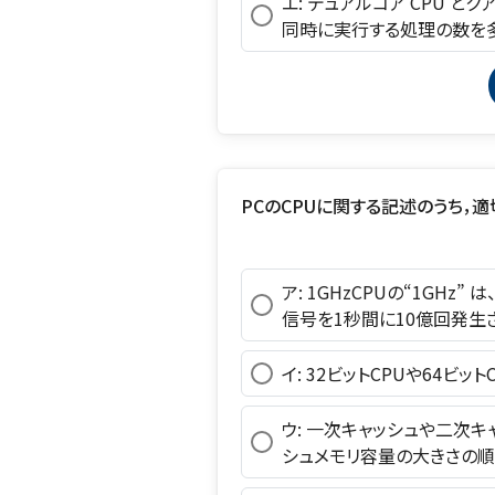
エ: デュアルコア CPU とク
同時に実行する処理の数を多
PCのCPUに関する記述のうち，
ア: 1GHzCPUの“1GH
信号を1秒間に10億回発生
イ: 32ビットCPUや64ビット
ウ: 一次キャッシュや二次キ
シュメモリ容量の大きさの順