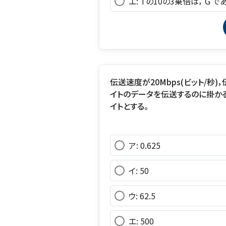
エ: Tの10の3乗倍は， G で
伝送速度が20Mbps(ビット/秒
イトのデータを伝送するのに掛かる時
イトとする。
ア: 0.625
イ: 50
ウ: 62.5
エ: 500