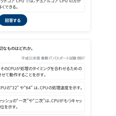
アッドコア CPU では，デュアルコア CPU の方が
くできる。
適切なものはどれか。
平成31年度 春期 ITパスポート試験 問97
z” は、そのCPUが処理のタイミングを合わせるための
させて動作することを示す。
CPUの“32” や“64” は、CPUの処理速度を示す。
ャッシュの“一次”や“二次”は、CPUがもつキャッ
位を示す。