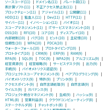
ソースコード(11)
|
ドメイン名(11)
|
パレート図(11)
|
表計算ソフト(11)
|
不正アクセス禁止法(11)
|
ブロックチェーン(11)
|
アジャイル(11)
|
公開鍵(11)
|
HDD(11)
|
監査人(11)
|
Dev(11)
|
HTTP(11)
|
サイバー(11)
|
イノベーション(11)
|
バイオ(11)
|
スコープマネジメント(11)
|
ITサービスマネジメント(10)
|
OSS(10)
|
RFI(10)
|
コア(10)
|
ディスプレイ(10)
|
内部統制(10)
|
バグ(10)
|
ビット(10)
|
主記憶(10)
|
信頼性(10)
|
WPA(10)
|
PDCA(10)
|
ウォーターフォール(10)
|
プロトタイピング(10)
|
プロトタイプ(10)
|
CRM(9)
|
ERP(9)
|
RAM(9)
|
RPA(9)
|
SQL(9)
|
TOC(9)
|
WPA2(9)
|
アルゴリズム(9)
|
経営資源(9)
|
経営戦略(9)
|
サービスデスク(9)
|
出力(9)
|
手続(9)
|
バイオメトリクス認証(9)
|
プロジェクトスコープマネジメント(9)
|
ペアプログラミング(9)
|
バイオメトリクス(9)
|
特許(9)
|
プリンタ(9)
|
アクセスポイント(9)
|
自然言語処理(9)
|
自然言語(9)
|
ウイルス(9)
|
ガバナンス(9)
|
プロジェクト統合マネジメント(9)
|
生成(9)
|
ハッシュ(9)
|
HTML(8)
|
営業利益(8)
|
クラウドコンピューティング(8)
|
ステークホルダ(8)
|
チャットボット(8)
|
ディープラーニング(8)
|
テスト駆動開発(8)
|