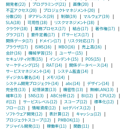
開発者(22)
|
プログラミング(21)
|
画像(20)
|
不正アクセス(20)
|
プロジェクトマネジメント(20)
|
分散(20)
|
IPアドレス(19)
|
制御(19)
|
マルウェア(19)
|
SLA(18)
|
可用性(18)
|
リスクマネジメント(18)
|
クラウド(18)
|
業務プロセス(17)
|
結合(17)
|
著作権(17)
|
グラフ(17)
|
要件定義(17)
|
ITサービス(17)
|
関係データ(17)
|
ドメイン(17)
|
リスク対応(17)
|
ブラウザ(17)
|
ISMS(16)
|
MBO(16)
|
売上高(16)
|
会計(16)
|
機械学習(15)
|
ユーザー(15)
|
セキュリティ対策(15)
|
インシデント(15)
|
POS(15)
|
マーケティング(15)
|
RAT(14)
|
関係データベース(14)
|
サービスマネジメント(14)
|
システム監査(14)
|
ディジタル署名(14)
|
メモリ(14)
|
システム開発プロジェクト(14)
|
abc(14)
|
デザイン(14)
|
完全性(13)
|
記憶装置(13)
|
機密性(13)
|
無線LAN(13)
|
確率(13)
|
SNS(13)
|
ABC分析(12)
|
BI(12)
|
CPU(12)
|
if(12)
|
サービスレベル(12)
|
スコープ(12)
|
標準化(12)
|
フロー(12)
|
情報資産(12)
|
iotデバイス(12)
|
ソフトウェア開発(12)
|
表計算(12)
|
キャッシュ(12)
|
プロジェクトスコープ(12)
|
PMBOK(11)
|
アジャイル開発(11)
|
稼働率(11)
|
関数(11)
|