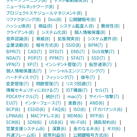
ニューラルネットワーク(8)
|
プロジェクトスケジュールマネジメント(8)
|
リファクタリング(8)
|
Dos(8)
|
公開鍵暗号(8)
|
ハッシュ値(8)
|
損益(8)
|
システム監査人(8)
|
脆弱性(8)
|
クライアント(8)
|
システム化(8)
|
個人情報保護(8)
|
音声認識(8)
|
脅威(8)
|
拡張現実(8)
|
システム要件(8)
|
企業活動(8)
|
暗号方式(8)
|
SSID(8)
|
BPM(7)
|
BPR(7)
|
CAD(7)
|
DFD(7)
|
DNS(7)
|
DoS攻撃(7)
|
NDA(7)
|
POP(7)
|
PPM(7)
|
SFA(7)
|
SSD(7)
|
VPN(7)
|
XP(7)
|
インシデント管理(7)
|
仮想通貨(7)
|
個人情報保護法(7)
|
ソーシャルエンジニアリング(7)
|
ハードディスク(7)
|
フィッシング(7)
|
復号(7)
|
変更管理(7)
|
問題管理(7)
|
リスク回避(7)
|
情報セキュリティにおける(7)
|
IOT機器(7)
|
セル(7)
|
PDCAサイクル(7)
|
統計(7)
|
mac(7)
|
サイバー攻撃(7)
|
EU(7)
|
インターフェース(7)
|
進数(6)
|
AND(6)
|
BCP(6)
|
ESSID(6)
|
FAQ(6)
|
ISO(6)
|
ITガバナンス(6)
|
LPWA(6)
|
MACアドレス(6)
|
MDM(6)
|
RFP(6)
|
SCM(6)
|
SDN(6)
|
USB(6)
|
Wi-Fi(6)
|
請負契約(6)
|
営業支援システム(6)
|
演算(6)
|
金のなる木(6)
|
ギガ(6)
|
共通フレーム(6)
|
経常利益(6)
|
公開鍵暗号方式(6)
|