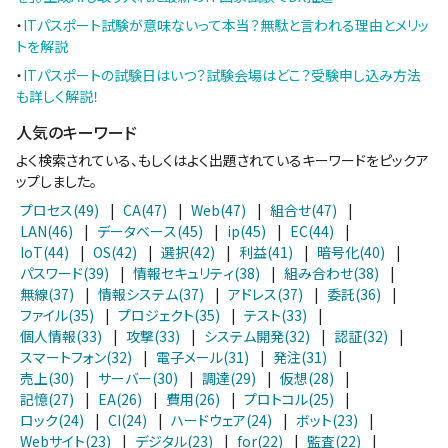
・
ITパスポート試験が意味ないって本当？無駄と言われる理由とメリッ
トを解説
・
ITパスポートの試験日はいつ？試験会場はどこ？受験申し込み方法
も詳しく解説！
人気のキーワード
よく検索されている、もしくはよく出題されているキーワードをピックア
ップしました。
プロセス(49)
|
CA(47)
|
Web(47)
|
組合せ(47)
|
LAN(46)
|
データベース(45)
|
ip(45)
|
EC(44)
|
IoT(44)
|
OS(42)
|
選択(42)
|
利益(41)
|
暗号化(40)
|
パスワード(39)
|
情報セキュリティ(38)
|
組み合わせ(38)
|
無線(37)
|
情報システム(37)
|
アドレス(37)
|
委託(36)
|
ファイル(35)
|
プロジェクト(35)
|
テスト(33)
|
個人情報(33)
|
攻撃(33)
|
システム開発(32)
|
認証(32)
|
スマートフォン(32)
|
電子メール(31)
|
発注(31)
|
売上(30)
|
サーバー(30)
|
調達(29)
|
仮想(28)
|
記憶(27)
|
EA(26)
|
費用(26)
|
プロトコル(25)
|
ロック(24)
|
CI(24)
|
ハードウェア(24)
|
ボット(23)
|
Webサイト(23)
|
デジタル(23)
|
for(22)
|
監査(22)
|