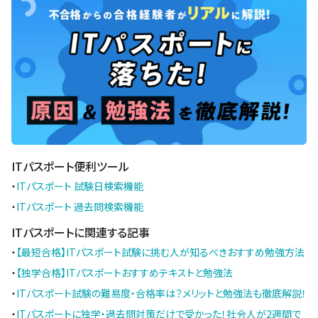
ITパスポート便利ツール
・
ITパスポート 試験日検索機能
・
ITパスポート 過去問検索機能
ITパスポートに関連する記事
・
【最短合格】ITパスポート試験に挑む人が知るべきおすすめ勉強方法
・
【独学合格】ITパスポートおすすめテキストと勉強法
・
ITパスポート試験の難易度・合格率は？メリットと勉強法も徹底解説！
・
ITパスポートに独学・過去問対策だけで受かった！社会人が2週間で