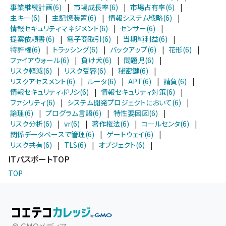
事業継続計画(6)
|
市場成長率(6)
|
市場占有率(6)
|
主キー(6)
|
主記憶装置(6)
|
情報システム戦略(6)
|
情報セキュリティマネジメント(6)
|
センサー(6)
|
提案依頼書(6)
|
電子商取引(6)
|
当期純利益(6)
|
特許権(6)
|
トラッシング(6)
|
バックアップ(6)
|
花形(6)
|
ファイアウォール(6)
|
負け犬(6)
|
問題児(6)
|
リスク軽減(6)
|
リスク受容(6)
|
秘密鍵(6)
|
リスクアセスメント(6)
|
ルータ(6)
|
APT(6)
|
請負(6)
|
情報セキュリティポリシ(6)
|
情報セキュリティ対策(6)
|
ファシリティ(6)
|
システム開発プロジェクトにおいて(6)
|
論理(6)
|
プログラム言語(6)
|
特性要因図(6)
|
リスク分析(6)
|
vr(6)
|
著作権法(6)
|
コールセンタ(6)
|
関係データベースで管理(6)
|
ゲートウェイ(6)
|
リスク共有(6)
|
TLS(6)
|
オブジェクト(6)
|
ITパスポートTOP
TOP
© GMOメディア