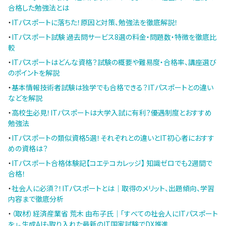
合格した勉強法とは
・
ITパスポートに落ちた！原因と対策、勉強法を徹底解説！
・
ITパスポート試験 過去問サービス8選の料金・問題数・特徴を徹底比
較
・
ITパスポートはどんな資格？試験の概要や難易度・合格率、講座選び
のポイントを解説
・
基本情報技術者試験は独学でも合格できる？ITパスポートとの違い
などを解説
・
高校生必見！ITパスポートは大学入試に有利？優遇制度とおすすめ
勉強法
・
ITパスポートの類似資格5選！それぞれとの違いとIT初心者におすす
めの資格は？
・
ITパスポート合格体験記【コエテコカレッジ】 知識ゼロでも2週間で
合格！
・
社会人に必須？！ITパスポートとは｜取得のメリット、出題傾向、学習
内容まで徹底分析
・
（取材）経済産業省 荒木 由布子氏｜「すべての社会人にITパスポート
を」。生成AIも取り入れた最新のIT国家試験でDX推進