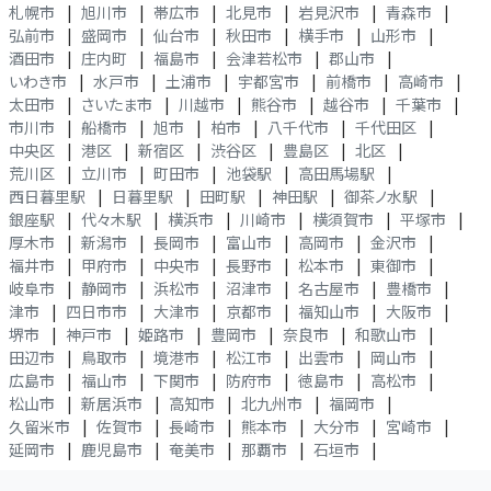
札幌市
|
旭川市
|
帯広市
|
北見市
|
岩見沢市
|
青森市
|
弘前市
|
盛岡市
|
仙台市
|
秋田市
|
横手市
|
山形市
|
酒田市
|
庄内町
|
福島市
|
会津若松市
|
郡山市
|
いわき市
|
水戸市
|
土浦市
|
宇都宮市
|
前橋市
|
高崎市
|
太田市
|
さいたま市
|
川越市
|
熊谷市
|
越谷市
|
千葉市
|
市川市
|
船橋市
|
旭市
|
柏市
|
八千代市
|
千代田区
|
中央区
|
港区
|
新宿区
|
渋谷区
|
豊島区
|
北区
|
荒川区
|
立川市
|
町田市
|
池袋駅
|
高田馬場駅
|
西日暮里駅
|
日暮里駅
|
田町駅
|
神田駅
|
御茶ノ水駅
|
銀座駅
|
代々木駅
|
横浜市
|
川崎市
|
横須賀市
|
平塚市
|
厚木市
|
新潟市
|
長岡市
|
富山市
|
高岡市
|
金沢市
|
福井市
|
甲府市
|
中央市
|
長野市
|
松本市
|
東御市
|
岐阜市
|
静岡市
|
浜松市
|
沼津市
|
名古屋市
|
豊橋市
|
津市
|
四日市市
|
大津市
|
京都市
|
福知山市
|
大阪市
|
堺市
|
神戸市
|
姫路市
|
豊岡市
|
奈良市
|
和歌山市
|
田辺市
|
鳥取市
|
境港市
|
松江市
|
出雲市
|
岡山市
|
広島市
|
福山市
|
下関市
|
防府市
|
徳島市
|
高松市
|
松山市
|
新居浜市
|
高知市
|
北九州市
|
福岡市
|
久留米市
|
佐賀市
|
長崎市
|
熊本市
|
大分市
|
宮崎市
|
延岡市
|
鹿児島市
|
奄美市
|
那覇市
|
石垣市
|