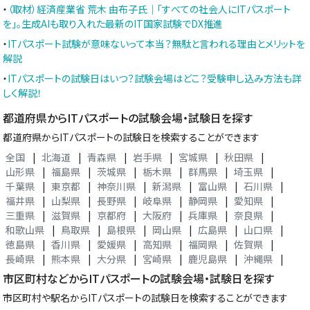
・
（取材）経済産業省 荒木 由布子氏｜「すべての社会人にITパスポート
を」。生成AIも取り入れた最新のIT国家試験でDX推進
・
ITパスポート試験が意味ないって本当？無駄と言われる理由とメリットを
解説
・
ITパスポートの試験日はいつ？試験会場はどこ？受験申し込み方法も詳
しく解説！
都道府県からITパスポートの試験会場・試験日を探す
都道府県からITパスポートの試験日を検索することができます
全国
|
北海道
|
青森県
|
岩手県
|
宮城県
|
秋田県
|
山形県
|
福島県
|
茨城県
|
栃木県
|
群馬県
|
埼玉県
|
千葉県
|
東京都
|
神奈川県
|
新潟県
|
富山県
|
石川県
|
福井県
|
山梨県
|
長野県
|
岐阜県
|
静岡県
|
愛知県
|
三重県
|
滋賀県
|
京都府
|
大阪府
|
兵庫県
|
奈良県
|
和歌山県
|
鳥取県
|
島根県
|
岡山県
|
広島県
|
山口県
|
徳島県
|
香川県
|
愛媛県
|
高知県
|
福岡県
|
佐賀県
|
長崎県
|
熊本県
|
大分県
|
宮崎県
|
鹿児島県
|
沖縄県
|
市区町村などからITパスポートの試験会場・試験日を探す
市区町村や駅名からITパスポートの試験日を検索することができます