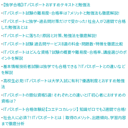
・
【独学合格】ITパスポートおすすめテキストと勉強法
・
ITパスポート試験の難易度・合格率は？メリットと勉強法も徹底解説！
・
ITパスポートに独学・過去問対策だけで受かった！社会人が2週間で合格
した勉強法とは
・
ITパスポートに落ちた！原因と対策、勉強法を徹底解説！
・
ITパスポート試験 過去問サービス8選の料金・問題数・特徴を徹底比較
・
ITパスポートはどんな資格？試験の概要や難易度・合格率、講座選びのポ
イントを解説
・
基本情報技術者試験は独学でも合格できる？ITパスポートとの違いなど
を解説
・
高校生必見！ITパスポートは大学入試に有利？優遇制度とおすすめ勉強
法
・
ITパスポートの類似資格5選！それぞれとの違いとIT初心者におすすめの
資格は？
・
ITパスポート合格体験記【コエテコカレッジ】 知識ゼロでも2週間で合格！
・
社会人に必須？！ITパスポートとは｜取得のメリット、出題傾向、学習内容
まで徹底分析