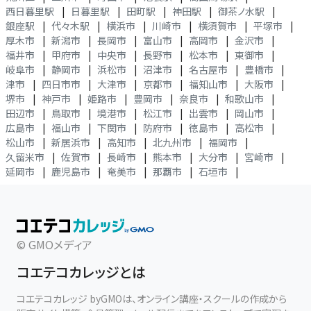
西日暮里駅
|
日暮里駅
|
田町駅
|
神田駅
|
御茶ノ水駅
|
銀座駅
|
代々木駅
|
横浜市
|
川崎市
|
横須賀市
|
平塚市
|
厚木市
|
新潟市
|
長岡市
|
富山市
|
高岡市
|
金沢市
|
福井市
|
甲府市
|
中央市
|
長野市
|
松本市
|
東御市
|
岐阜市
|
静岡市
|
浜松市
|
沼津市
|
名古屋市
|
豊橋市
|
津市
|
四日市市
|
大津市
|
京都市
|
福知山市
|
大阪市
|
堺市
|
神戸市
|
姫路市
|
豊岡市
|
奈良市
|
和歌山市
|
田辺市
|
鳥取市
|
境港市
|
松江市
|
出雲市
|
岡山市
|
広島市
|
福山市
|
下関市
|
防府市
|
徳島市
|
高松市
|
松山市
|
新居浜市
|
高知市
|
北九州市
|
福岡市
|
久留米市
|
佐賀市
|
長崎市
|
熊本市
|
大分市
|
宮崎市
|
延岡市
|
鹿児島市
|
奄美市
|
那覇市
|
石垣市
|
© GMOメディア
コエテコカレッジとは
コエテコカレッジ byGMOは、オンライン講座・スクールの作成から