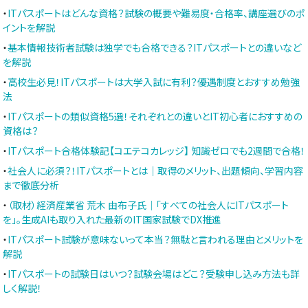
・
ITパスポートはどんな資格？試験の概要や難易度・合格率、講座選びのポ
イントを解説
・
基本情報技術者試験は独学でも合格できる？ITパスポートとの違いなど
を解説
・
高校生必見！ITパスポートは大学入試に有利？優遇制度とおすすめ勉強
法
・
ITパスポートの類似資格5選！それぞれとの違いとIT初心者におすすめの
資格は？
・
ITパスポート合格体験記【コエテコカレッジ】 知識ゼロでも2週間で合格！
・
社会人に必須？！ITパスポートとは｜取得のメリット、出題傾向、学習内容
まで徹底分析
・
（取材）経済産業省 荒木 由布子氏｜「すべての社会人にITパスポート
を」。生成AIも取り入れた最新のIT国家試験でDX推進
・
ITパスポート試験が意味ないって本当？無駄と言われる理由とメリットを
解説
・
ITパスポートの試験日はいつ？試験会場はどこ？受験申し込み方法も詳
しく解説！