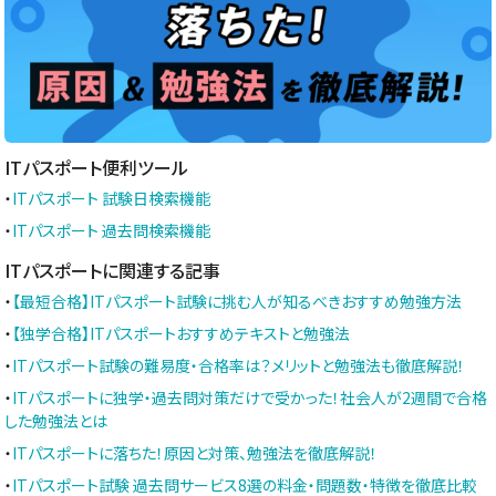
ITパスポート便利ツール
・
ITパスポート 試験日検索機能
・
ITパスポート 過去問検索機能
ITパスポートに関連する記事
・
【最短合格】ITパスポート試験に挑む人が知るべきおすすめ勉強方法
・
【独学合格】ITパスポートおすすめテキストと勉強法
・
ITパスポート試験の難易度・合格率は？メリットと勉強法も徹底解説！
・
ITパスポートに独学・過去問対策だけで受かった！社会人が2週間で合格
した勉強法とは
・
ITパスポートに落ちた！原因と対策、勉強法を徹底解説！
・
ITパスポート試験 過去問サービス8選の料金・問題数・特徴を徹底比較