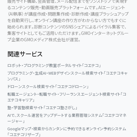
販売サイト構築、会員管理、メール配信までをワンストップで実現す
るコンテンツ販売・動画販売プラットフォームです。AIエージェント
（AI執事）が講座作成・問題集作成・診断作成・講座ブラッシュアップ
を自動実行し、オンライン講座の作り方がわからない方でもすぐに
始められます。診断コンテンツのSNSシェアによるバイラル集客で、
集客サイトとしてもご活用いただけます。GMOインターネットグルー
プ企業のGMOメディア株式会社が運営。
関連サービス
ロボット・プログラミング教室ポータルサイト「コエテコ」
プログラミング・生成AI・WEBデザインスクール検索サイト「コエテコキャ
ンパス」
ドローンスクール検索サイト「コエテコドローン」
転職エージェント・転職サイト・フリーランスエージェント検索サイト「コ
エテコキャリア」
塾・学習塾検索サイト「コエテコ塾さがし」
AIで、スクール運営をアップデートする業務管理システム「コエテコマネ
ージャー」
Googleマップ・検索からカンタンに予約できるオンライン予約システム
「コエテコリザーブ」