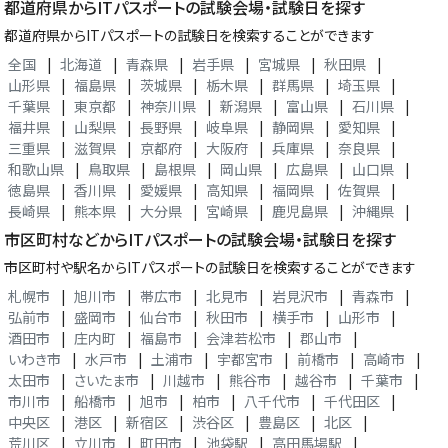
都道府県からITパスポートの試験会場・試験日を探す
都道府県からITパスポートの試験日を検索することができます
全国
|
北海道
|
青森県
|
岩手県
|
宮城県
|
秋田県
|
山形県
|
福島県
|
茨城県
|
栃木県
|
群馬県
|
埼玉県
|
千葉県
|
東京都
|
神奈川県
|
新潟県
|
富山県
|
石川県
|
福井県
|
山梨県
|
長野県
|
岐阜県
|
静岡県
|
愛知県
|
三重県
|
滋賀県
|
京都府
|
大阪府
|
兵庫県
|
奈良県
|
和歌山県
|
鳥取県
|
島根県
|
岡山県
|
広島県
|
山口県
|
徳島県
|
香川県
|
愛媛県
|
高知県
|
福岡県
|
佐賀県
|
長崎県
|
熊本県
|
大分県
|
宮崎県
|
鹿児島県
|
沖縄県
|
市区町村などからITパスポートの試験会場・試験日を探す
市区町村や駅名からITパスポートの試験日を検索することができます
札幌市
|
旭川市
|
帯広市
|
北見市
|
岩見沢市
|
青森市
|
弘前市
|
盛岡市
|
仙台市
|
秋田市
|
横手市
|
山形市
|
酒田市
|
庄内町
|
福島市
|
会津若松市
|
郡山市
|
いわき市
|
水戸市
|
土浦市
|
宇都宮市
|
前橋市
|
高崎市
|
太田市
|
さいたま市
|
川越市
|
熊谷市
|
越谷市
|
千葉市
|
市川市
|
船橋市
|
旭市
|
柏市
|
八千代市
|
千代田区
|
中央区
|
港区
|
新宿区
|
渋谷区
|
豊島区
|
北区
|
荒川区
|
立川市
|
町田市
|
池袋駅
|
高田馬場駅
|