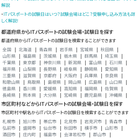
解説
・
ITパスポートの試験日はいつ？試験会場はどこ？受験申し込み方法も詳
しく解説！
都道府県からITパスポートの試験会場・試験日を探す
都道府県からITパスポートの試験日を検索することができます
全国
|
北海道
|
青森県
|
岩手県
|
宮城県
|
秋田県
|
山形県
|
福島県
|
茨城県
|
栃木県
|
群馬県
|
埼玉県
|
千葉県
|
東京都
|
神奈川県
|
新潟県
|
富山県
|
石川県
|
福井県
|
山梨県
|
長野県
|
岐阜県
|
静岡県
|
愛知県
|
三重県
|
滋賀県
|
京都府
|
大阪府
|
兵庫県
|
奈良県
|
和歌山県
|
鳥取県
|
島根県
|
岡山県
|
広島県
|
山口県
|
徳島県
|
香川県
|
愛媛県
|
高知県
|
福岡県
|
佐賀県
|
長崎県
|
熊本県
|
大分県
|
宮崎県
|
鹿児島県
|
沖縄県
|
市区町村などからITパスポートの試験会場・試験日を探す
市区町村や駅名からITパスポートの試験日を検索することができます
札幌市
|
旭川市
|
帯広市
|
北見市
|
岩見沢市
|
青森市
|
弘前市
|
盛岡市
|
仙台市
|
秋田市
|
横手市
|
山形市
|
酒田市
|
庄内町
|
福島市
|
会津若松市
|
郡山市
|