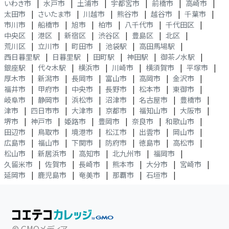
いわき市
|
水戸市
|
土浦市
|
宇都宮市
|
前橋市
|
高崎市
|
太田市
|
さいたま市
|
川越市
|
熊谷市
|
越谷市
|
千葉市
|
市川市
|
船橋市
|
旭市
|
柏市
|
八千代市
|
千代田区
|
中央区
|
港区
|
新宿区
|
渋谷区
|
豊島区
|
北区
|
荒川区
|
立川市
|
町田市
|
池袋駅
|
高田馬場駅
|
西日暮里駅
|
日暮里駅
|
田町駅
|
神田駅
|
御茶ノ水駅
|
銀座駅
|
代々木駅
|
横浜市
|
川崎市
|
横須賀市
|
平塚市
|
厚木市
|
新潟市
|
長岡市
|
富山市
|
高岡市
|
金沢市
|
福井市
|
甲府市
|
中央市
|
長野市
|
松本市
|
東御市
|
岐阜市
|
静岡市
|
浜松市
|
沼津市
|
名古屋市
|
豊橋市
|
津市
|
四日市市
|
大津市
|
京都市
|
福知山市
|
大阪市
|
堺市
|
神戸市
|
姫路市
|
豊岡市
|
奈良市
|
和歌山市
|
田辺市
|
鳥取市
|
境港市
|
松江市
|
出雲市
|
岡山市
|
広島市
|
福山市
|
下関市
|
防府市
|
徳島市
|
高松市
|
松山市
|
新居浜市
|
高知市
|
北九州市
|
福岡市
|
久留米市
|
佐賀市
|
長崎市
|
熊本市
|
大分市
|
宮崎市
|
延岡市
|
鹿児島市
|
奄美市
|
那覇市
|
石垣市
|
© GMOメディア