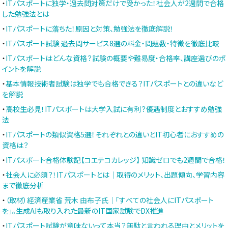
・
ITパスポートに独学・過去問対策だけで受かった！社会人が2週間で合格
した勉強法とは
・
ITパスポートに落ちた！原因と対策、勉強法を徹底解説！
・
ITパスポート試験 過去問サービス8選の料金・問題数・特徴を徹底比較
・
ITパスポートはどんな資格？試験の概要や難易度・合格率、講座選びのポ
イントを解説
・
基本情報技術者試験は独学でも合格できる？ITパスポートとの違いなど
を解説
・
高校生必見！ITパスポートは大学入試に有利？優遇制度とおすすめ勉強
法
・
ITパスポートの類似資格5選！それぞれとの違いとIT初心者におすすめの
資格は？
・
ITパスポート合格体験記【コエテコカレッジ】 知識ゼロでも2週間で合格！
・
社会人に必須？！ITパスポートとは｜取得のメリット、出題傾向、学習内容
まで徹底分析
・
（取材）経済産業省 荒木 由布子氏｜「すべての社会人にITパスポート
を」。生成AIも取り入れた最新のIT国家試験でDX推進
・
ITパスポート試験が意味ないって本当？無駄と言われる理由とメリットを