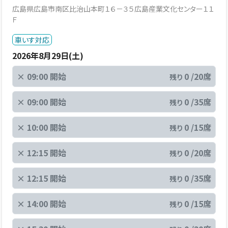
広島県広島市南区比治山本町１６－３５広島産業文化センター１１
Ｆ
車いす対応
2026年8月29日(土)
×
09:00 開始
0 /20席
残り
×
09:00 開始
0 /35席
残り
×
10:00 開始
0 /15席
残り
×
12:15 開始
0 /20席
残り
×
12:15 開始
0 /35席
残り
×
14:00 開始
0 /15席
残り