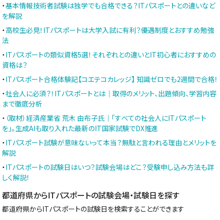
・
基本情報技術者試験は独学でも合格できる？ITパスポートとの違いなど
を解説
・
高校生必見！ITパスポートは大学入試に有利？優遇制度とおすすめ勉強
法
・
ITパスポートの類似資格5選！それぞれとの違いとIT初心者におすすめの
資格は？
・
ITパスポート合格体験記【コエテコカレッジ】 知識ゼロでも2週間で合格！
・
社会人に必須？！ITパスポートとは｜取得のメリット、出題傾向、学習内容
まで徹底分析
・
（取材）経済産業省 荒木 由布子氏｜「すべての社会人にITパスポート
を」。生成AIも取り入れた最新のIT国家試験でDX推進
・
ITパスポート試験が意味ないって本当？無駄と言われる理由とメリットを
解説
・
ITパスポートの試験日はいつ？試験会場はどこ？受験申し込み方法も詳
しく解説！
都道府県からITパスポートの試験会場・試験日を探す
都道府県からITパスポートの試験日を検索することができます