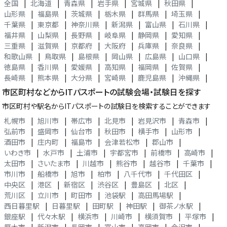
全国
|
北海道
|
青森県
|
岩手県
|
宮城県
|
秋田県
|
山形県
|
福島県
|
茨城県
|
栃木県
|
群馬県
|
埼玉県
|
千葉県
|
東京都
|
神奈川県
|
新潟県
|
富山県
|
石川県
|
福井県
|
山梨県
|
長野県
|
岐阜県
|
静岡県
|
愛知県
|
三重県
|
滋賀県
|
京都府
|
大阪府
|
兵庫県
|
奈良県
|
和歌山県
|
鳥取県
|
島根県
|
岡山県
|
広島県
|
山口県
|
徳島県
|
香川県
|
愛媛県
|
高知県
|
福岡県
|
佐賀県
|
長崎県
|
熊本県
|
大分県
|
宮崎県
|
鹿児島県
|
沖縄県
|
市区町村などからITパスポートの試験会場・試験日を探す
市区町村や駅名からITパスポートの試験日を検索することができます
札幌市
|
旭川市
|
帯広市
|
北見市
|
岩見沢市
|
青森市
|
弘前市
|
盛岡市
|
仙台市
|
秋田市
|
横手市
|
山形市
|
酒田市
|
庄内町
|
福島市
|
会津若松市
|
郡山市
|
いわき市
|
水戸市
|
土浦市
|
宇都宮市
|
前橋市
|
高崎市
|
太田市
|
さいたま市
|
川越市
|
熊谷市
|
越谷市
|
千葉市
|
市川市
|
船橋市
|
旭市
|
柏市
|
八千代市
|
千代田区
|
中央区
|
港区
|
新宿区
|
渋谷区
|
豊島区
|
北区
|
荒川区
|
立川市
|
町田市
|
池袋駅
|
高田馬場駅
|
西日暮里駅
|
日暮里駅
|
田町駅
|
神田駅
|
御茶ノ水駅
|
銀座駅
|
代々木駅
|
横浜市
|
川崎市
|
横須賀市
|
平塚市
|