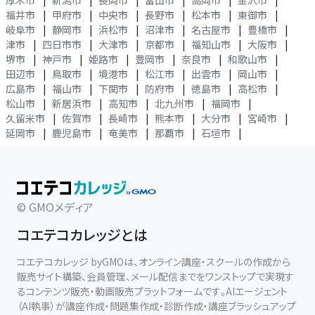
厚木市
|
新潟市
|
長岡市
|
富山市
|
高岡市
|
金沢市
|
福井市
|
甲府市
|
中央市
|
長野市
|
松本市
|
東御市
|
岐阜市
|
静岡市
|
浜松市
|
沼津市
|
名古屋市
|
豊橋市
|
津市
|
四日市市
|
大津市
|
京都市
|
福知山市
|
大阪市
|
堺市
|
神戸市
|
姫路市
|
豊岡市
|
奈良市
|
和歌山市
|
田辺市
|
鳥取市
|
境港市
|
松江市
|
出雲市
|
岡山市
|
広島市
|
福山市
|
下関市
|
防府市
|
徳島市
|
高松市
|
松山市
|
新居浜市
|
高知市
|
北九州市
|
福岡市
|
久留米市
|
佐賀市
|
長崎市
|
熊本市
|
大分市
|
宮崎市
|
延岡市
|
鹿児島市
|
奄美市
|
那覇市
|
石垣市
|
© GMOメディア
コエテコカレッジとは
コエテコカレッジ byGMOは、オンライン講座・スクールの作成から
販売サイト構築、会員管理、メール配信までをワンストップで実現す
るコンテンツ販売・動画販売プラットフォームです。AIエージェント
（AI執事）が講座作成・問題集作成・診断作成・講座ブラッシュアップ