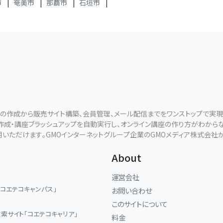
市
|
奄美市
|
那覇市
|
石垣市
|
ールの作成から販売サイト構築、会員管理、メール配信までをワンストップで実
断作成・講座ブラッシュアップを自動実行し、オンライン講座の作り方がわから
用いただけます。GMOインターネットグループ企業のGMOメディア株式会社
About
運営会社
「コエテコキャンパス」
お問い合わせ
このサイトについて
索サイト「コエテコキャリア」
料金