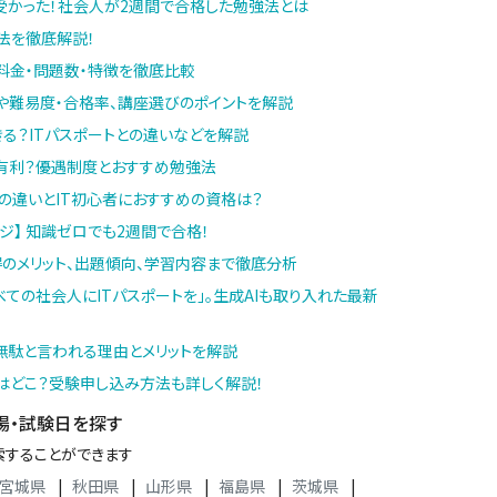
受かった！社会人が2週間で合格した勉強法とは
強法を徹底解説！
の料金・問題数・特徴を徹底比較
や難易度・合格率、講座選びのポイントを解説
る？ITパスポートとの違いなどを解説
に有利？優遇制度とおすすめ勉強法
との違いとIT初心者におすすめの資格は？
ジ】 知識ゼロでも2週間で合格！
得のメリット、出題傾向、学習内容まで徹底分析
べての社会人にITパスポートを」。生成AIも取り入れた最新
無駄と言われる理由とメリットを解説
はどこ？受験申し込み方法も詳しく解説！
場・試験日を探す
索することができます
宮城県
|
秋田県
|
山形県
|
福島県
|
茨城県
|