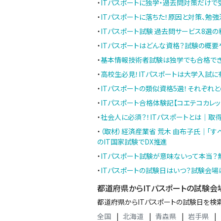
・
ITパスポートに独学・過去問対策だけで
・
ITパスポートに落ちた！原因と対策、勉
・
ITパスポート試験 過去問サービス8選
・
ITパスポートはどんな資格？試験の概要
・
基本情報技術者試験は独学でも合格でき
・
高校生必見！ITパスポートは大学入試
・
ITパスポートの類似資格5選！それぞれ
・
ITパスポート合格体験記【コエテコカレッ
・
社会人に必須？！ITパスポートとは｜取
・
（取材）経済産業省 荒木 由布子氏｜「す
のIT国家試験でDX推進
・
ITパスポート試験が意味ないって本当？
・
ITパスポートの試験日はいつ？試験会場
都道府県からITパスポートの試験会
都道府県からITパスポートの試験日を検
全国
|
北海道
|
青森県
|
岩手県
|