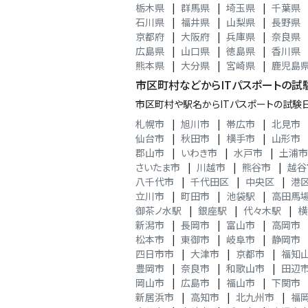
栃木県
|
群馬県
|
埼玉県
|
千葉県
石川県
|
福井県
|
山梨県
|
長野県
京都府
|
大阪府
|
兵庫県
|
奈良県
広島県
|
山口県
|
徳島県
|
香川県
熊本県
|
大分県
|
宮崎県
|
鹿児島
市区町村などからITパスポートの試
市区町村や駅名からITパスポートの試験
札幌市
|
旭川市
|
帯広市
|
北見市
仙台市
|
秋田市
|
横手市
|
山形市
郡山市
|
いわき市
|
水戸市
|
土浦市
さいたま市
|
川越市
|
熊谷市
|
越谷
八千代市
|
千代田区
|
中央区
|
港
立川市
|
町田市
|
池袋駅
|
高田馬
御茶ノ水駅
|
銀座駅
|
代々木駅
|
横
新潟市
|
長岡市
|
富山市
|
高岡市
松本市
|
東御市
|
岐阜市
|
静岡市
四日市市
|
大津市
|
京都市
|
福知
豊岡市
|
奈良市
|
和歌山市
|
田辺
岡山市
|
広島市
|
福山市
|
下関市
新居浜市
|
高知市
|
北九州市
|
福