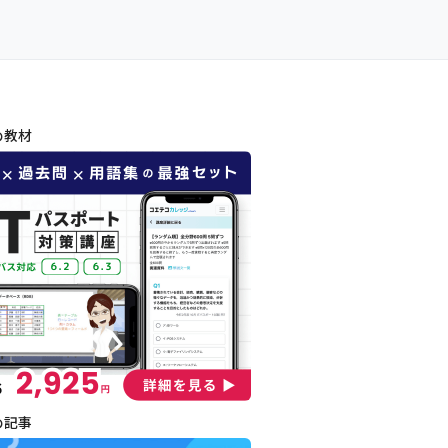
め教材
め記事