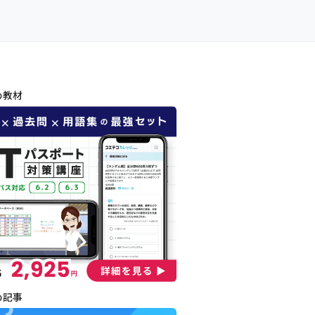
め教材
め記事