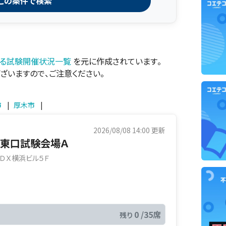
この条件で検索
する試験開催状況一覧
を元に作成されています。
ざいますので、ご注意ください。
市
|
厚木市
|
2026/08/08 14:00
更新
た東口試験会場Ａ
ＤＸ横浜ビル５Ｆ
0 /35席
残り