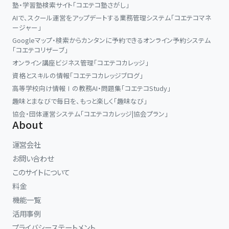
塾・学習塾検索サイト「コエテコ塾さがし」
AIで、スクール運営をアップデートする業務管理システム「コエテコマネ
ージャー」
Googleマップ・検索からカンタンに予約できるオンライン予約システム
「コエテコリザーブ」
オンライン講座ビジネス管理「コエテコカレッジ」
資格とスキルの情報「コエテコカレッジブログ」
高等学校向け情報Ⅰの教務AI・問題集「コエテコStudy」
趣味とまなびで毎日を、もっと楽しく「趣味なび」
協会・団体運営システム「コエテコカレッジ|協会プラン」
About
運営会社
お問い合わせ
このサイトについて
料金
機能一覧
活用事例
プライバシーステートメント