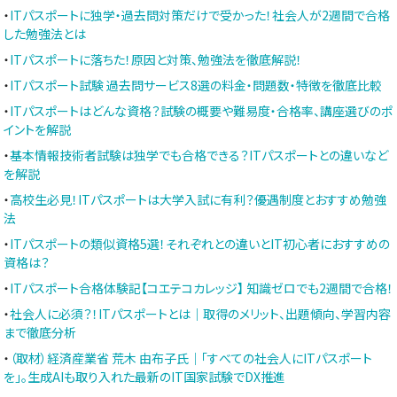
・
ITパスポートに独学・過去問対策だけで受かった！社会人が2週間で合格
した勉強法とは
・
ITパスポートに落ちた！原因と対策、勉強法を徹底解説！
・
ITパスポート試験 過去問サービス8選の料金・問題数・特徴を徹底比較
・
ITパスポートはどんな資格？試験の概要や難易度・合格率、講座選びのポ
イントを解説
・
基本情報技術者試験は独学でも合格できる？ITパスポートとの違いなど
を解説
・
高校生必見！ITパスポートは大学入試に有利？優遇制度とおすすめ勉強
法
・
ITパスポートの類似資格5選！それぞれとの違いとIT初心者におすすめの
資格は？
・
ITパスポート合格体験記【コエテコカレッジ】 知識ゼロでも2週間で合格！
・
社会人に必須？！ITパスポートとは｜取得のメリット、出題傾向、学習内容
まで徹底分析
・
（取材）経済産業省 荒木 由布子氏｜「すべての社会人にITパスポート
を」。生成AIも取り入れた最新のIT国家試験でDX推進