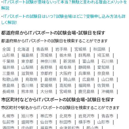
・
ITパスポート試験が意味ないって本当？無駄と言われる理由とメリットを
解説
・
ITパスポートの試験日はいつ？試験会場はどこ？受験申し込み方法も詳
しく解説！
都道府県からITパスポートの試験会場・試験日を探す
都道府県からITパスポートの試験日を検索することができます
全国
|
北海道
|
青森県
|
岩手県
|
宮城県
|
秋田県
|
山形県
|
福島県
|
茨城県
|
栃木県
|
群馬県
|
埼玉県
|
千葉県
|
東京都
|
神奈川県
|
新潟県
|
富山県
|
石川県
|
福井県
|
山梨県
|
長野県
|
岐阜県
|
静岡県
|
愛知県
|
三重県
|
滋賀県
|
京都府
|
大阪府
|
兵庫県
|
奈良県
|
和歌山県
|
鳥取県
|
島根県
|
岡山県
|
広島県
|
山口県
|
徳島県
|
香川県
|
愛媛県
|
高知県
|
福岡県
|
佐賀県
|
長崎県
|
熊本県
|
大分県
|
宮崎県
|
鹿児島県
|
沖縄県
|
市区町村などからITパスポートの試験会場・試験日を探す
市区町村や駅名からITパスポートの試験日を検索することができます
札幌市
|
旭川市
|
帯広市
|
北見市
|
岩見沢市
|
青森市
|
弘前市
|
盛岡市
|
仙台市
|
秋田市
|
横手市
|
山形市
|
酒田市
|
庄内町
|
福島市
|
会津若松市
|
郡山市
|