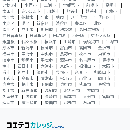
いわき市
|
水戸市
|
土浦市
|
宇都宮市
|
前橋市
|
高崎市
|
太田市
|
さいたま市
|
川越市
|
熊谷市
|
越谷市
|
千葉市
|
市川市
|
船橋市
|
旭市
|
柏市
|
八千代市
|
千代田区
|
中央区
|
港区
|
新宿区
|
渋谷区
|
豊島区
|
北区
|
荒川区
|
立川市
|
町田市
|
池袋駅
|
高田馬場駅
|
西日暮里駅
|
日暮里駅
|
田町駅
|
神田駅
|
御茶ノ水駅
|
銀座駅
|
代々木駅
|
横浜市
|
川崎市
|
横須賀市
|
平塚市
|
厚木市
|
新潟市
|
長岡市
|
富山市
|
高岡市
|
金沢市
|
福井市
|
甲府市
|
中央市
|
長野市
|
松本市
|
東御市
|
岐阜市
|
静岡市
|
浜松市
|
沼津市
|
名古屋市
|
豊橋市
|
津市
|
四日市市
|
大津市
|
京都市
|
福知山市
|
大阪市
|
堺市
|
神戸市
|
姫路市
|
豊岡市
|
奈良市
|
和歌山市
|
田辺市
|
鳥取市
|
境港市
|
松江市
|
出雲市
|
岡山市
|
広島市
|
福山市
|
下関市
|
防府市
|
徳島市
|
高松市
|
松山市
|
新居浜市
|
高知市
|
北九州市
|
福岡市
|
久留米市
|
佐賀市
|
長崎市
|
熊本市
|
大分市
|
宮崎市
|
延岡市
|
鹿児島市
|
奄美市
|
那覇市
|
石垣市
|