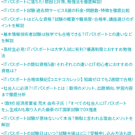
・
ITパスポートに落ちた！原因と対策、勉強法を徹底解説！
・
ITパスポート試験 過去問サービス8選の料金・問題数・特徴を徹底比較
・
ITパスポートはどんな資格？試験の概要や難易度・合格率、講座選びのポ
イントを解説
・
基本情報技術者試験は独学でも合格できる？ITパスポートとの違いなど
を解説
・
高校生必見！ITパスポートは大学入試に有利？優遇制度とおすすめ勉強
法
・
ITパスポートの類似資格5選！それぞれとの違いとIT初心者におすすめの
資格は？
・
ITパスポート合格体験記【コエテコカレッジ】 知識ゼロでも2週間で合格！
・
社会人に必須？！ITパスポートとは｜取得のメリット、出題傾向、学習内容
まで徹底分析
・
（取材）経済産業省 荒木 由布子氏｜「すべての社会人にITパスポート
を」。生成AIも取り入れた最新のIT国家試験でDX推進
・
ITパスポート試験が意味ないって本当？無駄と言われる理由とメリットを
解説
・
ITパスポートの試験日はいつ？試験会場はどこ？受験申し込み方法も詳