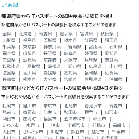
しく解説！
都道府県からITパスポートの試験会場・試験日を探す
都道府県からITパスポートの試験日を検索することができます
全国
|
北海道
|
青森県
|
岩手県
|
宮城県
|
秋田県
|
山形県
|
福島県
|
茨城県
|
栃木県
|
群馬県
|
埼玉県
|
千葉県
|
東京都
|
神奈川県
|
新潟県
|
富山県
|
石川県
|
福井県
|
山梨県
|
長野県
|
岐阜県
|
静岡県
|
愛知県
|
三重県
|
滋賀県
|
京都府
|
大阪府
|
兵庫県
|
奈良県
|
和歌山県
|
鳥取県
|
島根県
|
岡山県
|
広島県
|
山口県
|
徳島県
|
香川県
|
愛媛県
|
高知県
|
福岡県
|
佐賀県
|
長崎県
|
熊本県
|
大分県
|
宮崎県
|
鹿児島県
|
沖縄県
|
市区町村などからITパスポートの試験会場・試験日を探す
市区町村や駅名からITパスポートの試験日を検索することができます
札幌市
|
旭川市
|
帯広市
|
北見市
|
岩見沢市
|
青森市
|
弘前市
|
盛岡市
|
仙台市
|
秋田市
|
横手市
|
山形市
|
酒田市
|
庄内町
|
福島市
|
会津若松市
|
郡山市
|
いわき市
|
水戸市
|
土浦市
|
宇都宮市
|
前橋市
|
高崎市
|
太田市
|
さいたま市
|
川越市
|
熊谷市
|
越谷市
|
千葉市
|
市川市
|
船橋市
|
旭市
|
柏市
|
八千代市
|
千代田区
|