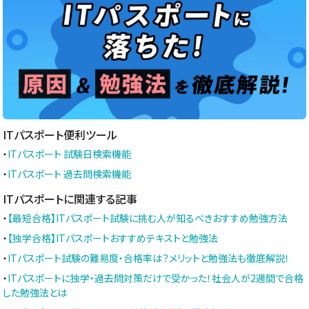
ITパスポート便利ツール
・
ITパスポート 試験日検索機能
・
ITパスポート 過去問検索機能
ITパスポートに関連する記事
・
【最短合格】ITパスポート試験に挑む人が知るべきおすすめ勉強方法
・
【独学合格】ITパスポートおすすめテキストと勉強法
・
ITパスポート試験の難易度・合格率は？メリットと勉強法も徹底解説！
・
ITパスポートに独学・過去問対策だけで受かった！社会人が2週間で合格
した勉強法とは