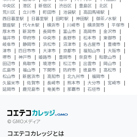
中央区
|
港区
|
新宿区
|
渋谷区
|
豊島区
|
北区
|
荒川区
|
立川市
|
町田市
|
池袋駅
|
高田馬場駅
|
西日暮里駅
|
日暮里駅
|
田町駅
|
神田駅
|
御茶ノ水駅
|
銀座駅
|
代々木駅
|
横浜市
|
川崎市
|
横須賀市
|
平塚市
|
厚木市
|
新潟市
|
長岡市
|
富山市
|
高岡市
|
金沢市
|
福井市
|
甲府市
|
中央市
|
長野市
|
松本市
|
東御市
|
岐阜市
|
静岡市
|
浜松市
|
沼津市
|
名古屋市
|
豊橋市
|
津市
|
四日市市
|
大津市
|
京都市
|
福知山市
|
大阪市
|
堺市
|
神戸市
|
姫路市
|
豊岡市
|
奈良市
|
和歌山市
|
田辺市
|
鳥取市
|
境港市
|
松江市
|
出雲市
|
岡山市
|
広島市
|
福山市
|
下関市
|
防府市
|
徳島市
|
高松市
|
松山市
|
新居浜市
|
高知市
|
北九州市
|
福岡市
|
久留米市
|
佐賀市
|
長崎市
|
熊本市
|
大分市
|
宮崎市
|
延岡市
|
鹿児島市
|
奄美市
|
那覇市
|
石垣市
|
© GMOメディア
コエテコカレッジとは