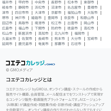
福井市
|
甲府市
|
中央市
|
長野市
|
松本市
|
東御市
|
岐阜市
|
静岡市
|
浜松市
|
沼津市
|
名古屋市
|
豊橋市
|
津市
|
四日市市
|
大津市
|
京都市
|
福知山市
|
大阪市
|
堺市
|
神戸市
|
姫路市
|
豊岡市
|
奈良市
|
和歌山市
|
田辺市
|
鳥取市
|
境港市
|
松江市
|
出雲市
|
岡山市
|
広島市
|
福山市
|
下関市
|
防府市
|
徳島市
|
高松市
|
松山市
|
新居浜市
|
高知市
|
北九州市
|
福岡市
|
久留米市
|
佐賀市
|
長崎市
|
熊本市
|
大分市
|
宮崎市
|
延岡市
|
鹿児島市
|
奄美市
|
那覇市
|
石垣市
|
© GMOメディア
コエテコカレッジとは
コエテコカレッジ byGMOは、オンライン講座・スクールの作成から
販売サイト構築、会員管理、メール配信までをワンストップで実現す
るコンテンツ販売・動画販売プラットフォームです。AIエージェント
（AI執事）が講座作成・問題集作成・診断作成・講座ブラッシュアップ
を自動実行し、オンライン講座の作り方がわからない方でもすぐに