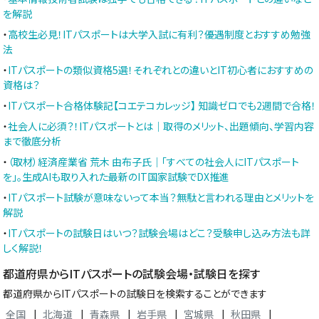
を解説
・
高校生必見！ITパスポートは大学入試に有利？優遇制度とおすすめ勉強
法
・
ITパスポートの類似資格5選！それぞれとの違いとIT初心者におすすめの
資格は？
・
ITパスポート合格体験記【コエテコカレッジ】 知識ゼロでも2週間で合格！
・
社会人に必須？！ITパスポートとは｜取得のメリット、出題傾向、学習内容
まで徹底分析
・
（取材）経済産業省 荒木 由布子氏｜「すべての社会人にITパスポート
を」。生成AIも取り入れた最新のIT国家試験でDX推進
・
ITパスポート試験が意味ないって本当？無駄と言われる理由とメリットを
解説
・
ITパスポートの試験日はいつ？試験会場はどこ？受験申し込み方法も詳
しく解説！
都道府県からITパスポートの試験会場・試験日を探す
都道府県からITパスポートの試験日を検索することができます
全国
|
北海道
|
青森県
|
岩手県
|
宮城県
|
秋田県
|