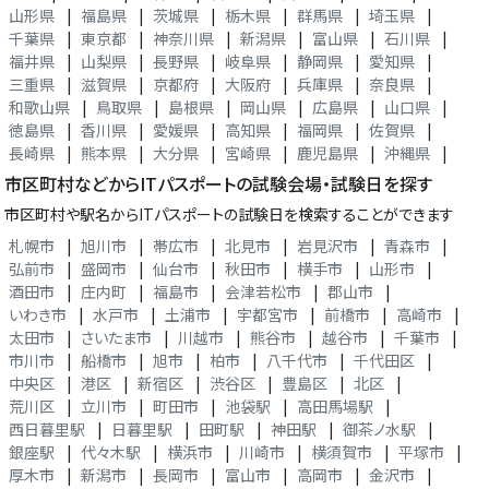
山形県
|
福島県
|
茨城県
|
栃木県
|
群馬県
|
埼玉県
|
千葉県
|
東京都
|
神奈川県
|
新潟県
|
富山県
|
石川県
|
福井県
|
山梨県
|
長野県
|
岐阜県
|
静岡県
|
愛知県
|
三重県
|
滋賀県
|
京都府
|
大阪府
|
兵庫県
|
奈良県
|
和歌山県
|
鳥取県
|
島根県
|
岡山県
|
広島県
|
山口県
|
徳島県
|
香川県
|
愛媛県
|
高知県
|
福岡県
|
佐賀県
|
長崎県
|
熊本県
|
大分県
|
宮崎県
|
鹿児島県
|
沖縄県
|
市区町村などからITパスポートの試験会場・試験日を探す
市区町村や駅名からITパスポートの試験日を検索することができます
札幌市
|
旭川市
|
帯広市
|
北見市
|
岩見沢市
|
青森市
|
弘前市
|
盛岡市
|
仙台市
|
秋田市
|
横手市
|
山形市
|
酒田市
|
庄内町
|
福島市
|
会津若松市
|
郡山市
|
いわき市
|
水戸市
|
土浦市
|
宇都宮市
|
前橋市
|
高崎市
|
太田市
|
さいたま市
|
川越市
|
熊谷市
|
越谷市
|
千葉市
|
市川市
|
船橋市
|
旭市
|
柏市
|
八千代市
|
千代田区
|
中央区
|
港区
|
新宿区
|
渋谷区
|
豊島区
|
北区
|
荒川区
|
立川市
|
町田市
|
池袋駅
|
高田馬場駅
|
西日暮里駅
|
日暮里駅
|
田町駅
|
神田駅
|
御茶ノ水駅
|
銀座駅
|
代々木駅
|
横浜市
|
川崎市
|
横須賀市
|
平塚市
|
厚木市
|
新潟市
|
長岡市
|
富山市
|
高岡市
|
金沢市
|