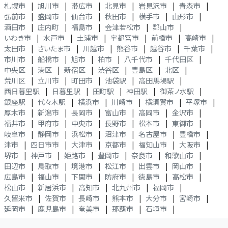
札幌市
|
旭川市
|
帯広市
|
北見市
|
岩見沢市
|
青森市
|
弘前市
|
盛岡市
|
仙台市
|
秋田市
|
横手市
|
山形市
|
酒田市
|
庄内町
|
福島市
|
会津若松市
|
郡山市
|
いわき市
|
水戸市
|
土浦市
|
宇都宮市
|
前橋市
|
高崎市
|
太田市
|
さいたま市
|
川越市
|
熊谷市
|
越谷市
|
千葉市
|
市川市
|
船橋市
|
旭市
|
柏市
|
八千代市
|
千代田区
|
中央区
|
港区
|
新宿区
|
渋谷区
|
豊島区
|
北区
|
荒川区
|
立川市
|
町田市
|
池袋駅
|
高田馬場駅
|
西日暮里駅
|
日暮里駅
|
田町駅
|
神田駅
|
御茶ノ水駅
|
銀座駅
|
代々木駅
|
横浜市
|
川崎市
|
横須賀市
|
平塚市
|
厚木市
|
新潟市
|
長岡市
|
富山市
|
高岡市
|
金沢市
|
福井市
|
甲府市
|
中央市
|
長野市
|
松本市
|
東御市
|
岐阜市
|
静岡市
|
浜松市
|
沼津市
|
名古屋市
|
豊橋市
|
津市
|
四日市市
|
大津市
|
京都市
|
福知山市
|
大阪市
|
堺市
|
神戸市
|
姫路市
|
豊岡市
|
奈良市
|
和歌山市
|
田辺市
|
鳥取市
|
境港市
|
松江市
|
出雲市
|
岡山市
|
広島市
|
福山市
|
下関市
|
防府市
|
徳島市
|
高松市
|
松山市
|
新居浜市
|
高知市
|
北九州市
|
福岡市
|
久留米市
|
佐賀市
|
長崎市
|
熊本市
|
大分市
|
宮崎市
|
延岡市
|
鹿児島市
|
奄美市
|
那覇市
|
石垣市
|