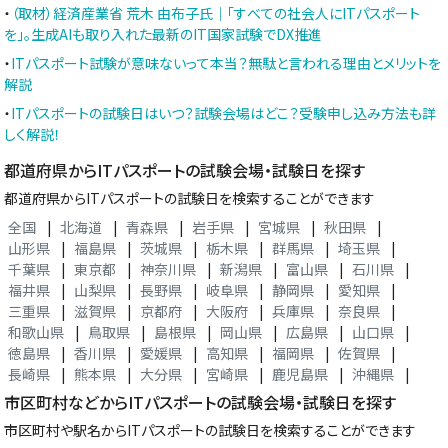
・
（取材）経済産業省 荒木 由布子氏｜「すべての社会人にITパスポート
を」。生成AIも取り入れた最新のIT国家試験でDX推進
・
ITパスポート試験が意味ないって本当？無駄と言われる理由とメリットを
解説
・
ITパスポートの試験日はいつ？試験会場はどこ？受験申し込み方法も詳
しく解説！
都道府県からITパスポートの試験会場・試験日を探す
都道府県からITパスポートの試験日を検索することができます
全国
|
北海道
|
青森県
|
岩手県
|
宮城県
|
秋田県
|
山形県
|
福島県
|
茨城県
|
栃木県
|
群馬県
|
埼玉県
|
千葉県
|
東京都
|
神奈川県
|
新潟県
|
富山県
|
石川県
|
福井県
|
山梨県
|
長野県
|
岐阜県
|
静岡県
|
愛知県
|
三重県
|
滋賀県
|
京都府
|
大阪府
|
兵庫県
|
奈良県
|
和歌山県
|
鳥取県
|
島根県
|
岡山県
|
広島県
|
山口県
|
徳島県
|
香川県
|
愛媛県
|
高知県
|
福岡県
|
佐賀県
|
長崎県
|
熊本県
|
大分県
|
宮崎県
|
鹿児島県
|
沖縄県
|
市区町村などからITパスポートの試験会場・試験日を探す
市区町村や駅名からITパスポートの試験日を検索することができます