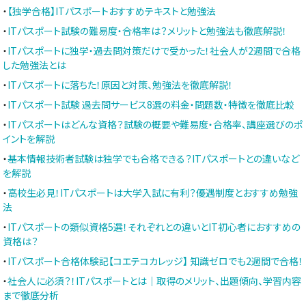
・
【独学合格】ITパスポートおすすめテキストと勉強法
・
ITパスポート試験の難易度・合格率は？メリットと勉強法も徹底解説！
・
ITパスポートに独学・過去問対策だけで受かった！社会人が2週間で合格
した勉強法とは
・
ITパスポートに落ちた！原因と対策、勉強法を徹底解説！
・
ITパスポート試験 過去問サービス8選の料金・問題数・特徴を徹底比較
・
ITパスポートはどんな資格？試験の概要や難易度・合格率、講座選びのポ
イントを解説
・
基本情報技術者試験は独学でも合格できる？ITパスポートとの違いなど
を解説
・
高校生必見！ITパスポートは大学入試に有利？優遇制度とおすすめ勉強
法
・
ITパスポートの類似資格5選！それぞれとの違いとIT初心者におすすめの
資格は？
・
ITパスポート合格体験記【コエテコカレッジ】 知識ゼロでも2週間で合格！
・
社会人に必須？！ITパスポートとは｜取得のメリット、出題傾向、学習内容
まで徹底分析