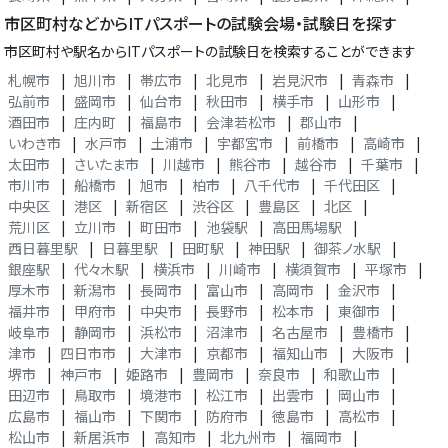
市区町村などからITパスポートの試験会場・試験日を探す
市区町村や駅名からITパスポートの試験日を検索することができます
札幌市
|
旭川市
|
帯広市
|
北見市
|
岩見沢市
|
青森市
|
弘前市
|
盛岡市
|
仙台市
|
秋田市
|
横手市
|
山形市
|
酒田市
|
庄内町
|
福島市
|
会津若松市
|
郡山市
|
いわき市
|
水戸市
|
土浦市
|
宇都宮市
|
前橋市
|
高崎市
|
太田市
|
さいたま市
|
川越市
|
熊谷市
|
越谷市
|
千葉市
|
市川市
|
船橋市
|
旭市
|
柏市
|
八千代市
|
千代田区
|
中央区
|
港区
|
新宿区
|
渋谷区
|
豊島区
|
北区
|
荒川区
|
立川市
|
町田市
|
池袋駅
|
高田馬場駅
|
西日暮里駅
|
日暮里駅
|
田町駅
|
神田駅
|
御茶ノ水駅
|
銀座駅
|
代々木駅
|
横浜市
|
川崎市
|
横須賀市
|
平塚市
|
厚木市
|
新潟市
|
長岡市
|
富山市
|
高岡市
|
金沢市
|
福井市
|
甲府市
|
中央市
|
長野市
|
松本市
|
東御市
|
岐阜市
|
静岡市
|
浜松市
|
沼津市
|
名古屋市
|
豊橋市
|
津市
|
四日市市
|
大津市
|
京都市
|
福知山市
|
大阪市
|
堺市
|
神戸市
|
姫路市
|
豊岡市
|
奈良市
|
和歌山市
|
田辺市
|
鳥取市
|
境港市
|
松江市
|
出雲市
|
岡山市
|
広島市
|
福山市
|
下関市
|
防府市
|
徳島市
|
高松市
|
松山市
|
新居浜市
|
高知市
|
北九州市
|
福岡市
|