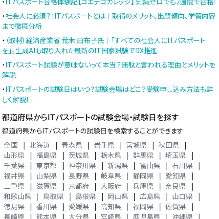
・
ITパスポート合格体験記【コエテコカレッジ】 知識ゼロでも2週間で合格！
・
社会人に必須？！ITパスポートとは｜取得のメリット、出題傾向、学習内容
まで徹底分析
・
（取材）経済産業省 荒木 由布子氏｜「すべての社会人にITパスポート
を」。生成AIも取り入れた最新のIT国家試験でDX推進
・
ITパスポート試験が意味ないって本当？無駄と言われる理由とメリットを
解説
・
ITパスポートの試験日はいつ？試験会場はどこ？受験申し込み方法も詳
しく解説！
都道府県からITパスポートの試験会場・試験日を探す
都道府県からITパスポートの試験日を検索することができます
全国
|
北海道
|
青森県
|
岩手県
|
宮城県
|
秋田県
|
山形県
|
福島県
|
茨城県
|
栃木県
|
群馬県
|
埼玉県
|
千葉県
|
東京都
|
神奈川県
|
新潟県
|
富山県
|
石川県
|
福井県
|
山梨県
|
長野県
|
岐阜県
|
静岡県
|
愛知県
|
三重県
|
滋賀県
|
京都府
|
大阪府
|
兵庫県
|
奈良県
|
和歌山県
|
鳥取県
|
島根県
|
岡山県
|
広島県
|
山口県
|
徳島県
|
香川県
|
愛媛県
|
高知県
|
福岡県
|
佐賀県
|
長崎県
|
熊本県
|
大分県
|
宮崎県
|
鹿児島県
|
沖縄県
|