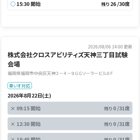
○
15:30 開始
26 /30席
残り
2026/08/06 14:00
更新
株式会社クロスアビリティズ天神三丁目試験
会場
福岡県福岡市中央区天神３－４－９ＧＧソーラービル８Ｆ
車いす対応
2026年8月22日(土)
×
09:15 開始
0 /31席
残り
×
12:30 開始
0 /31席
残り
×
15:45 開始
0 /31席
残り