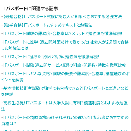
ITパスポートに関連する記事
・
【最短合格】ITパスポート試験に挑む人が知るべきおすすめ勉強方法
・
【独学合格】ITパスポートおすすめテキストと勉強法
・
ITパスポート試験の難易度・合格率は？メリットと勉強法も徹底解説！
・
ITパスポートに独学・過去問対策だけで受かった！社会人が2週間で合格
した勉強法とは
・
ITパスポートに落ちた！原因と対策、勉強法を徹底解説！
・
ITパスポート試験 過去問サービス8選の料金・問題数・特徴を徹底比較
・
ITパスポートはどんな資格？試験の概要や難易度・合格率、講座選びのポ
イントを解説
・
基本情報技術者試験は独学でも合格できる？ITパスポートとの違いなど
を解説
・
高校生必見！ITパスポートは大学入試に有利？優遇制度とおすすめ勉強
法
・
ITパスポートの類似資格5選！それぞれとの違いとIT初心者におすすめの
資格は？