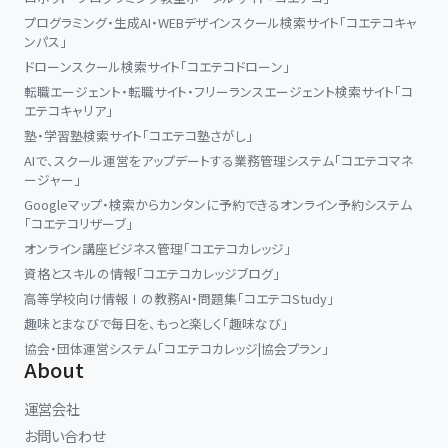
プログラミング・生成AI・WEBデザインスクール検索サイト「コエテコキャ
ンパス」
ドローンスクール検索サイト「コエテコドローン」
転職エージェント・転職サイト・フリーランスエージェント検索サイト「コ
エテコキャリア」
塾・学習塾検索サイト「コエテコ塾さがし」
AIで、スクール運営をアップデートする業務管理システム「コエテコマネ
ージャー」
Googleマップ・検索からカンタンに予約できるオンライン予約システム
「コエテコリザーブ」
オンライン講座ビジネス管理「コエテコカレッジ」
資格とスキルの情報「コエテコカレッジブログ」
高等学校向け情報Ⅰの教務AI・問題集「コエテコStudy」
趣味とまなびで毎日を、もっと楽しく「趣味なび」
協会・団体運営システム「コエテコカレッジ|協会プラン」
About
運営会社
お問い合わせ