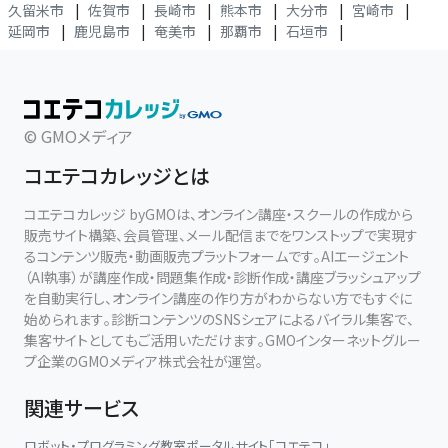
久留米市
|
佐賀市
|
長崎市
|
熊本市
|
大分市
|
宮崎市
|
延岡市
|
鹿児島市
|
奄美市
|
那覇市
|
石垣市
|
© GMOメディア
コエテコカレッジとは
コエテコカレッジ byGMOは、オンライン講座・スクールの作成から
販売サイト構築、会員管理、メール配信までをワンストップで実現す
るコンテンツ販売・動画販売プラットフォームです。AIエージェント
（AI執事）が講座作成・問題集作成・診断作成・講座ブラッシュアップ
を自動実行し、オンライン講座の作り方がわからない方でもすぐに
始められます。診断コンテンツのSNSシェアによるバイラル集客で、
集客サイトとしてもご活用いただけます。GMOインターネットグルー
プ企業のGMOメディア株式会社が運営。
関連サービス
ロボット・プログラミング教室ポータルサイト「コエテコ」