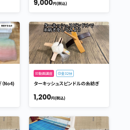
9,000
円(税込)
動画講座
全32分
No4)
ターキッシュスピンドルの糸紡ぎ
1,200
円(税込)