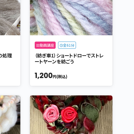
動画講座
全61分
の処理
（紡ぎ車1）ショートドローでストレ
ートヤーンを紡ごう
1,200
円(税込)