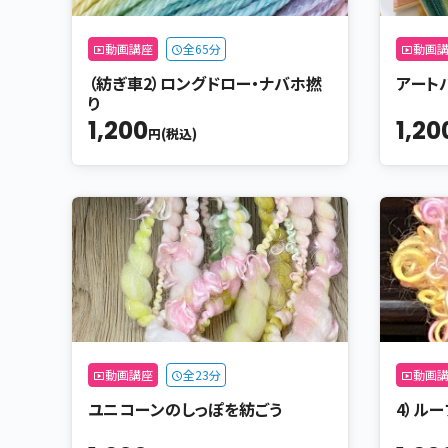
動画講座
全65分
動画
（紡ぎ車2）ロングドロー・ナバホ撚
アート
り
1,200
1,20
円(税込)
動画講座
全23分
動画
ユニコーンのしっぽを紡ごう
4）ル