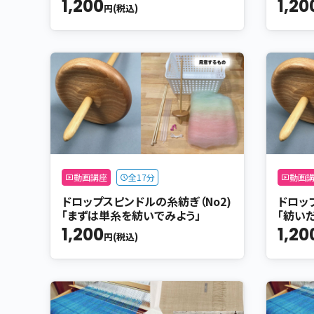
1,200
1,20
円(税込)
動画講座
全17分
動画
ドロップスピンドルの糸紡ぎ（No2)
ドロッ
「まずは単糸を紡いでみよう」
「紡い
1,200
1,20
円(税込)