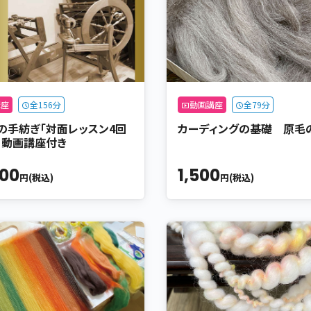
講座
全156分
動画講座
全79分
の手紡ぎ「対面レッスン4回
カーディングの基礎 原毛
」動画講座付き
000
1,500
円(税込)
円(税込)