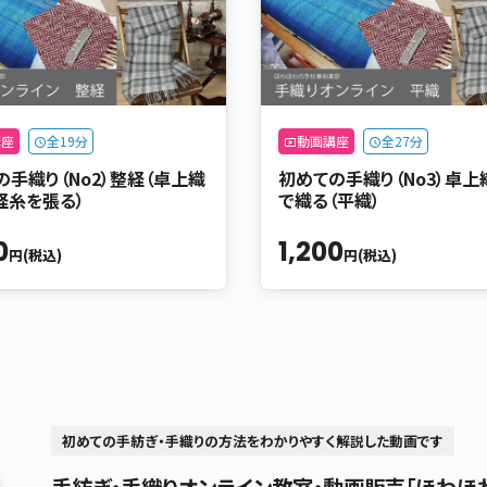
講座
全19分
動画講座
全27分
の手織り（No2）整経（卓上織
初めての手織り（No3）卓上
経糸を張る）
で織る（平織）
0
1,200
円(税込)
円(税込)
初めての手紡ぎ・手織りの方法をわかりやすく解説した動画です