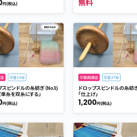
0
無料
円(税込)
講座
全15分
動画講座
全27分
プスピンドルの糸紡ぎ（No3)
ドロップスピンドルの糸紡ぎ（
だ単糸を双糸にする」
「仕上げ」
0
1,200
円(税込)
円(税込)