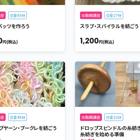
講座
全65分
動画講座
全27分
バッツを作ろう
スラブ・スパイラルを紡ごう
0
1,200
円(税込)
円(税込)
講座
全45分
動画講座
全22分
ープヤーン・ブークレを紡ごう
ドロップスピンドルの糸紡ぎ（
糸紡ぎを始める準備