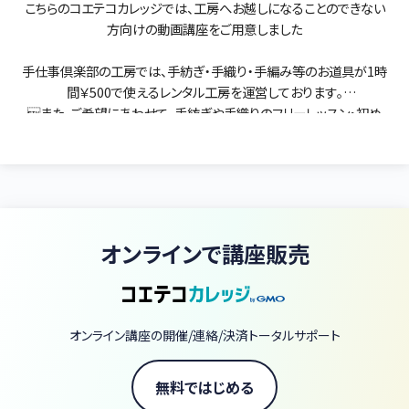
こちらのコエテコカレッジでは、工房へお越しになることのできない
方向けの動画講座をご用意しました
手仕事倶楽部の工房では、手紡ぎ・手織り・手編み等のお道具が1時
間￥500で使えるレンタル工房を運営しております。
また、ご希望にあわせて、手紡ぎや手織りのフリーレッスン・初め
て手紡ぎを学ぼうとする方の体験コースなどのワークショップを行
っております。
興味のある方は、URLを載せておきますので、ホームページから、詳
細をご覧ください
https://tetsumugi.jp/rental
オンラインで講座販売
また、付属ショップ「ぽわぽこ毛糸店」では、プロの手紡ぎ作家さんた
ちの様々な糸を販売しています。
https://powapoko.com/
オンライン講座の開催/連絡/決済トータルサポート
無料ではじめる