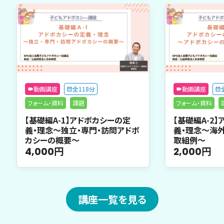
動画講座
全118分
動画講座
フォーム・資料
課題
フォーム・資料
【基礎編A-1】アドボカシーの定
【基礎編A-2
義・理念～独立・専門・訪問アドボ
義・理念～海
カシーの概要～
取組例～
4,000円
2,000円
講座一覧を見る