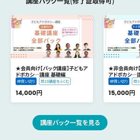
講座パック一覧(修了証取得可)
★会員向け【パック講座】子どもア
★非会員向け
ドボカシ―講座 基礎編
アドボカシ―
買い切り
10講座をふくむ
買い切り
14,000円
15,000円
講座パック一覧を見る