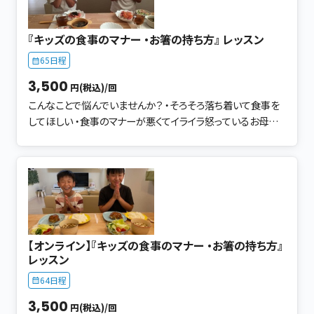
相手を不愉快にさせず、円滑にお互い気持ちよく ・お仕事をす
る上で、大切なことです ・そして自分自身にも自信がつき 働く
『キッズの食事のマナー ・お箸の持ち方』 レッスン
上でのモチベーションにも繋がります。 自分に自信がもてて活
動的になる この講座で得られること ✔ ビジネスマナーを「知
65日程
っている」から「できる」に変える ✔ 明日からすぐに使える、実
3,500
円(税込)/回
践的な所作・言葉遣い ✔ 自分では気づきにくいクセや印象を
こんなことで悩んでいませんか？ ・そろそろ落ち着いて食事を
客観的に知る ✔ 堅苦しくないのに、信頼感が伝わる立ち居振
してほしい ・食事のマナーが悪くてイライラ怒っているお母さん
る舞い 楽しく学び習得できるから、今後の人生・将来に活かさ
・お箸が上手に持てるようにしたい ・んん？クロス箸？ ・教え方
れます！ ビジネスマナーは、特別な場面だけのものではありま
がわからない･･･ このレッスンに参加頂くと、こう変化します！！
せん。 日常の中で少し意識を変えるだけで、印象や信頼感は
・お子さんの食事の仕方の意識が変わる ・お箸に抵抗なく上手
大きく変わります。 習得すれば、それは「一生の財産」になりま
に持てて、食事中のマナーが身に付きます！ ・忙しいお母さん
す。 「自分から挨拶できますか？」 「揃えることで、相手の気持
だからこそ成果があります ・マナーの土台（食事のマナー）を
ちを考える」 「整理整頓」 「メモの練習」 どれも、普段の生活か
習得し、食事の時間が１日で１番楽しい時間になります ・でき
ら取り入れることができます ビジネスマナーの土台を、この体
るようになる声の掛け方で、お子さんが自立します 「楽しむこ
験講座で わかりやすくお伝えさせて頂きます。 ＜こんなことを
【オンライン】『キッズの食事のマナー ・お箸の持ち方』
と」「自分からお箸を持ちたい」と意識が変わり お子さんもお母
学びます＞ ● 挨拶・お辞儀・振る舞い・姿勢 ● 来客対
レッスン
さんも魔法がかかったように、食事の時間が楽しくなります！
応・名刺交換・訪問 ● メモの取り方 ● 質疑応答 講座終了
64日程
● 食事のマナーが身に付く環境の見直し 環境はどう？食事
後には「あっと驚く」成長が見られます。 普段の生活から取り入
中行儀が悪い。 10の項目をチェックして、今何から実践できる
れるきっかけをお伝えさせて頂きますので 日常化することが
3,500
円(税込)/回