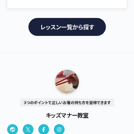
かわからない ✔ 就職にあたり、電話対応の基本を身に付け
事によって、お箸の使いこなし方がわからない ✔ この歳にな
たい ✔ 言い回しや、かけ方 対応の仕方がわからない 大丈
って恥ずかしい･･･ ✔ マナーレッスンなどで習得できなかっ
夫です！ お気持ちよくわかります。 親身になって結果を導かせ
た ✔ 「お箸の持ち方おかしいよ！」と言われる ✔ なかなか
て頂きます。 脅すようですが、実はビジネス電話は 会社のイメ
掴めなくて、クロス箸や１本ずつで裂いて食べている ✔ 犬食
レッスン一覧から探す
ージを大きく変えます。 ビジネスマナーの基本に値します。 自
いになっている ✔ よくこぼす ✔ 食べにくい お箸の使い方
ら苦手を発見し、どうすれば克服するのか？ 明日から変わるビ
や、食事の仕方で「出世」が決まるとも言われます。 汚い食べ
ジネス電話の対応を伝授させて頂きます。 必ず変化があるこ
方の社員に、大事な商談や接待に同行させられませんよね。 同
とをお約束致します。 【講座内容】 ・電話の対応がなくなるポイ
時に「家庭環境」や「育ち」も見えてしまいます。 でも、、 ・今更
ント3つ ・電話受信編（取次ぎ・外出時の対応） ・電話発信編 ・
無理でしょう･･･ ・自分で練習しようとYouTubeみたけど、全
苦手克服実践 ・質疑応答
然直らない！ 意味を知ることで、正しく持てるようになります。
年齢に関係なく「正しい持ち方」を習得することができます。 ハ
ードルが高いと思われがちですが 「意味を知る」 「筋力をつけ
る」 「ポイントを掴む」 「練習の習慣をつける」 これで正しく持て
るようになります。 「正しく持ちたい！」 そんな軽い気持ちから
はじめてみませんか？ 「持てる目線」では伝わりません 「持て
３つのポイントで正しいお箸の持ち方を習得できます
るようになる目線」でお伝えします。 まずは、正しく持つ「ポイン
キッズマナー教室
ト３つ」をお伝えさせて頂きます。 ★ボールペンの持ち方レッス
ン → お箸を持つ指の位置を覚えます ★正しく持てるように
なる「3つのポイント」 → ご自身の今の持ち方の修正点を見