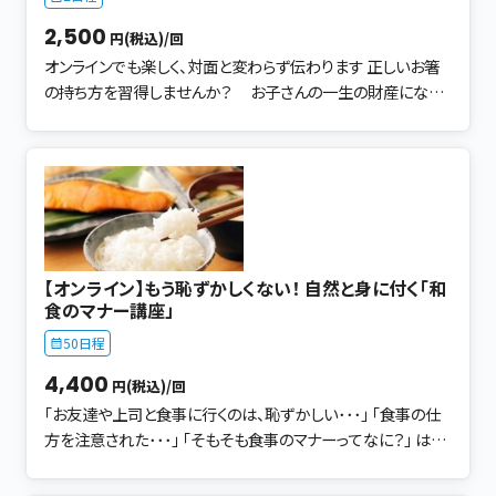
楽しい時間」に変わります。 ✨ 達成感を感じられる体験 できる
2,500
円(税込)/回
ようになる喜びが自信につながる！ お友だちと比べない・一人
オンラインでも楽しく、対面と変わらず伝わります 正しいお箸
ひとりに丁寧に対応します。 🌈 参加後の変化例 👦「持てるよ
の持ち方を習得しませんか？ お子さんの一生の財産になり
うになって嬉しい！」 👩‍👦「食事が笑顔の時間になりました」 👩
ます お子さんのお箸の持ち方 気になっていませんか？ 練
「毎日のイライラが減ってラクに！」 ―― そんな嬉しい声が届いてい
習は、掴めるものを掴む練習 掴めると、嬉しくて！楽しくて！
ます。 💡 まずは体験からスタート！ 体験レッスンは、 ✔︎ 初めて
達成感があり自信がつきます。 お箸の持ち方は、親子のコミュ
でも安心 ✔︎ 気軽に参加OK ✔︎ その場で「コツ」をつかめる 親
ニケーションの表れだと思います。 一緒に楽しい時間を過ごす
子で一緒に楽しみながら、 “一生もののスキル”を身につけま
と、 環境が変わり必ず持てるようになります。 ●できるように
しょう！
なる 「声の掛け方」があります！ 『もう！早く食べて！！』 『この
指はここでしょ！』 と、マイナスの言葉がけをしていませんか？
【オンライン】もう恥ずかしくない！ 自然と身に付く「和
お子さんやお母さんが楽しめる レッスンだから習得できます！！
食のマナー講座」
土台を身に付けるポイントをおさえて、 子どもでも理解できる
50日程
ようお伝えしております ● 鉛筆の持ち方をベースにしてい
ます 鉛筆の持ち方を見れば、お箸の持ち方がわかります。 上
4,400
円(税込)/回
のお箸が、鉛筆の持ち方と同じです。 お箸を持つ指の位置は、
「お友達や上司と食事に行くのは、恥ずかしい･･･」 「食事の仕
毎日持つ「鉛筆の持ち方」で 直していきます。 ● 効果的な練
方を注意された･･･」 「そもそも食事のマナーってなに？」 はじ
習法 小豆掴めますか？ 掴めないものを掴むより、 掴めるもの
めまして。 大阪にてキッズマナーの講師をしております彈正原
を掴む練習をしています。 「もっとやりたい！」を伸ばしていま
（だんじょうばら） と申します。 今、小学校３年生の娘と 小学校