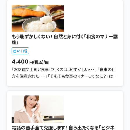
す。 １つずつクリアできるよう、お子さんのお箸の持ち方の 改善
２年生の息子がいます。 私自身、平日は20年ほど勤めている
練習法を、 お１人 お１人 丁寧にお伝えしています。 ● お
会社にてフルタイム勤務しております。 土日は、主にお子さん
うちで一緒に練習する「宿題」 宿題で指の筋力の付け方を、運
に ・正しい鉛筆 お箸の持ち方 ・食事の仕方 などのレッスンを
動としてお願いしています。 この「宿題＝コミュニケーション」
開講させて頂き 最近は大人の方にもご参加頂いております。
で大きく差が出てきます。 日常化する為に、お子さんと約束し
きっかけは 「人前で食事をするのが恥ずかしい」 「一緒に食事
ています。 この宿題で、お箸を正しく持てる 「早さ」が変わって
もう恥ずかしくない！ 自然と身に付く「和食のマナー講
した方に、食べ方を指摘された」 何がよくて、何が悪いのか？
きます。 ● 上手に持てるポイント 「３つ」をお伝えします 鉛筆
座」
基本が全くわかりません。とのことです。 マナーとは、ちゃんとし
もお箸も、正しく持つ土台が「3つ」あります。 3つならお子さん
45日程
なければいけない。 堅苦しいイメージがありますが ひとこと
も覚えてくれます。 持つ前に1.2.3とチェックできますので クセ
で言えば 相手を不愉快な思いにさせないことです。 意外と、い
に気付き自分で正しく持てるポイントを把握してくれます。 な
4,400
円(税込)/回
つもの食べ方でマナー違反な事をしていたりと 知らず知らず
により目に見える形で達成感があるからです。 私が自信をも
「お友達や上司と食事に行くのは、恥ずかしい･･･」 「食事の仕
がクセになっています。 【講座内容】 ● お箸の使い方 ● 食
ってお伝えするレッスンです 親子で、一生の財産を楽しく身に
方を注意された･･･」 「そもそも食事のマナーってなに？」 はじ
器の並べ方 ● 器の持ち方 ● 食べる順番や食べ方 ● こ
付けましょう！
めまして。 大阪にてキッズマナーの講師をしております彈正原
れだけは覚えて損はなし ポイント3つ！ 基本を身に付けてい
（だんじょうばら） と申します。 今、小学校３年生の娘と 小学校
れば、食事のありがたみも楽しさも倍増し 会話も弾みます。
２年生の息子がいます。 私自身、平日は20年ほど勤めている
食事とは、生きていくうえで最も大切なことです。 作ってくれた
会社にてフルタイム勤務しております。 土日は、主にお子さん
方に感謝 食材（命）の大切さ 食べられるありがたみ 食事のマ
に ・正しい鉛筆 お箸の持ち方 ・食事の仕方 などのレッスンを
ナーは、その全てに形として現われます。 「マナー」は＝「一生
開講させて頂き 最近は大人の方にもご参加頂いております。
の財産」になります。 動作の意味を知れば、自然と身に付きま
きっかけは 「人前で食事をするのが恥ずかしい」 「一緒に食事
す。 今から楽しく一緒に習得していきましょう！
電話の苦手全て克服します！ 自ら出たくなる「ビジネ
した方に、食べ方を指摘された」 何がよくて、何が悪いのか？