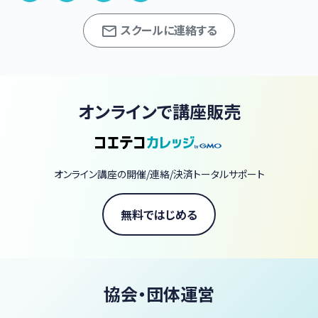
直します ★正しいお箸の持ち方レッスン → 掴めるものを掴
める練習で、コツを掴みます もう今更いいよ･･･ コミュニケー
スクールに連絡する
ションをとりながら 楽しく身に付けて頂いています。 お一人お
一人の個性から、練習・習得方をお伝えしています。 「もうこの
歳になって恥ずかしい･･･」 このままの方が恥ずかしいですよ。
お会いできますことを楽しみにしています！
オンラインで講座販売
オンライン講座の開催/連絡/決済トータルサポート
無料ではじめる
協会・団体運営