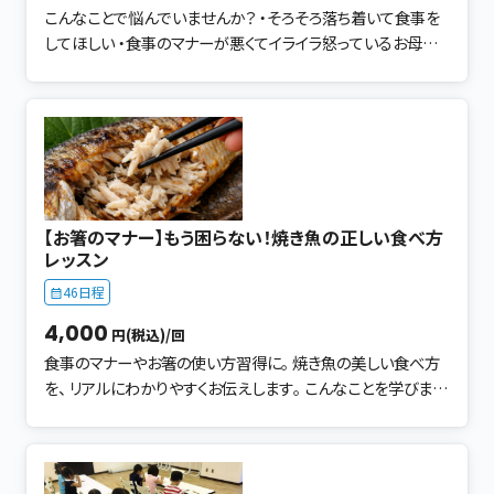
か考えてみましょう。 食事の時間は実況中継や、怒る時間にな
できます。 堅苦しくなく、わかりやすく 楽しくお伝えさせて頂い
こんなことで悩んでいませんか？ ・そろそろ落ち着いて食事を
っていませんか？ １回目でお聞きした様子から、お子さんが出
てますので 自ら「学びたい！」意識が芽生えます。 マナーは「型」
してほしい ・食事のマナーが悪くてイライラ怒っているお母さん
来るようになる プラスの言葉を見つけます。 【お子さん実践】
ではなく「信頼をつくる道具」。 日常の中で自然に使えるからこ
・お箸が上手に持てるようにしたい ・んん？クロス箸？ ・教え方
● 正しい鉛筆・お箸の持ちかた ● 食事中の姿勢 ● お
そ、本当の意味で身につきます。
がわからない･･･ このレッスンに参加頂くと、こう変化します！！
皿・お茶碗の持ち方 ● 配膳 お手伝い フエルト食材を使っ
・お子さんの食事の仕方の意識が変わる ・お箸に抵抗なく上手
て、食事のマナーを身に付けます お子さんの「鉛筆・お箸の持
に持てて、食事中のマナーが身に付きます！ ・忙しいお母さん
ち方」など実践で練習します。 いろんなものを掴み楽しく学ぶ。
だからこそ成果があります ・マナーの土台（食事のマナー）を
宿題（コミュニケーション）があります。 これは「やらされてい
習得し、食事の時間が１日で１番楽しい時間になります ・でき
る」ではなく、お子さんが「やりたくなるお箸の持ち方の練習で
るようになる声の掛け方で、お子さんが自立します 「楽しむこ
す」 がんばらなくていい！！ もうイライラしない！！ できるよう
【お箸のマナー】もう困らない！焼き魚の正しい食べ方
と」「自分からお箸を持ちたい」と意識が変わり お子さんもお母
になる声のかけ方をお伝えします ・忙しくても時間を上手に使
レッスン
さんも魔法がかかったように、食事の時間が楽しくなります！
い、お子さんとコミュニケーションがとれます ・できるようにな
46日程
● 食事のマナーが身に付く環境の見直し 環境はどう？食事
る声の掛け方で、お子さんが自立します ・今まで以上にお互い
中行儀が悪い。 10の項目をチェックして、今何から実践できる
が大好きになります ・お箸が上手に持てると、お子さんの食事
4,000
円(税込)/回
か考えてみましょう。 食事の時間は実況中継や、怒る時間にな
のお行儀がよくなります ・お母さんがプラスに変わればお子さ
食事のマナーやお箸の使い方習得に。 焼き魚の美しい食べ方
っていませんか？ １回目でお聞きした様子から、お子さんが出
んもプラスに変わります 親子で楽しく身に付きます！ お子さん
を、 リアルにわかりやすくお伝えします。 こんなことを学びます
来るようになる プラスの言葉を見つけます。 【お子さん実践】
が自分から「やりたい！」に変わるレッスンです。 お気軽にご参
焼き魚ってどうやって食べるの？ キレイに食べられたら一緒に
● 正しい鉛筆・お箸の持ちかた ● 食事中の姿勢 ● お
加下さい。
食事をしている方も楽しい時間になります。 お箸の持ち方から
皿・お茶碗の持ち方 ● 配膳 お手伝い フエルト食材を使っ
焼き魚の上手な食べ方まで、 楽しく学べるレッスンです。 意外
て、食事のマナーを身に付けます お子さんの「鉛筆・お箸の持
と知らない、焼き魚の正しい食べ方をはじめ お子さまの食育に