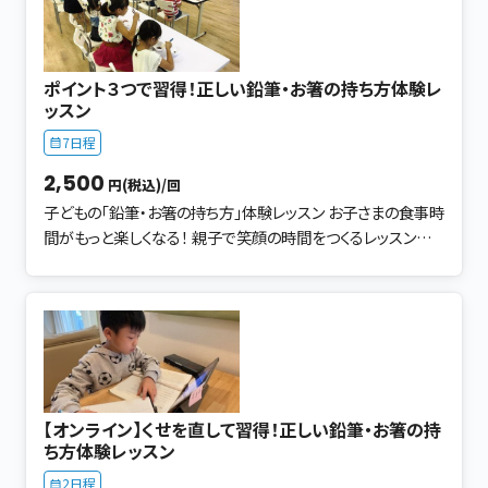
ち方」など実践で練習します。 いろんなものを掴み楽しく学ぶ。
も活かされます。 大人の方のマナー習得に。 お箸の正しい使い
宿題（コミュニケーション）があります。 これは「やらされてい
方と焼き魚の美しい食べ方を、 実践を通してわかりやすくお伝
る」ではなく、お子さんが「やりたくなるお箸の持ち方の練習で
えします ＜こんなことを学びます＞ お箸で魚をキレイに食べ
す」 がんばらなくていい！！ もうイライラしない！！ できるよう
ポイント３つで習得！正しい鉛筆・お箸の持ち方体験レ
る、特別レッスン • 実際に近い形で実践型だからリアルに学べ
になる声のかけ方をお伝えします ・忙しくても時間を上手に使
ッスン
ます • お箸の基本から丁寧に指導 • 食事ノマナーも学べる充
い、お子さんとコミュニケーションがとれます ・できるようにな
7日程
実した内容です 年齢制限なし(親子参加歓迎) ＜こんなことが
る声の掛け方で、お子さんが自立します ・今まで以上にお互い
出来るようになります＞ お箸で魚を上手に食べられるように
が大好きになります ・お箸が上手に持てると、お子さんの食事
2,500
円(税込)/回
なります 「魚、苦手…」そんなお子さまも大歓迎! 焼き魚を美し
のお行儀がよくなります ・お母さんがプラスに変わればお子さ
子どもの「鉛筆・お箸の持ち方」体験レッスン お子さまの食事時
く、上手に食べる それは一生役立つマナーです。 この講座で
んもプラスに変わります 親子で楽しく身に付きます！ お子さん
間がもっと楽しくなる！ 親子で笑顔の時間をつくるレッスンで
は、お箸の正しい使い方から焼き魚の食べ方まで、 実践を通し
が自分から「やりたい！」に変わるレッスンです。 お気軽にご参
す。 🎯 こんな方におすすめ！ ✔︎ 子どものお箸の持ち方が気に
て楽しく学べます。 ＜こんな風に教えます＞ お箸の使い方を
加下さい。
なる ✔︎ 「正しい持ち方」を楽しく身につけさせたい ✔︎ 食事中に
はじめ、食事のマナーも身に付きます 魚の食べ方は難しいと
イライラしてしまう毎日を変えたい ✔︎ 小学校受験を考えてい
思われがちですが、達成感で自信がもてて抵抗がなくなります
る・マナーを習わせたい ✔︎ 家でどう教えたら良いかわからな
講師の一方的な説明にならずに参加者の皆さんと対話する形
い お母さん・お父さん、お子さんの 「できた！」を一緒に体感しま
式で、 自由に楽しく学んで頂きます。 ＜持ち物＞ いつも使用し
せんか？ ⭐️ レッスンの魅力 ✨ ポイント3つで習得！ 「持ち方のコ
ているお箸
ツ」を楽しく学べるから、 飽きずに集中して取り組めます。 ✨
【オンライン】くせを直して習得！正しい鉛筆・お箸の持
怒らず・褒めて教えるメソッド 言葉かけや練習方法でやる気U
ち方体験レッスン
P！ 親子のコミュニケーションも深まります。 ✨ 日常ですぐ使え
2日程
るスキルに！ 正しく持つだけで、食事の時間が 「怒られ時間 →