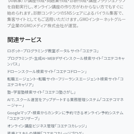
（AI執事）が講座作成・問題集作成・診断作成・講座ブラッシュアップ
を自動実行し、オンライン講座の作り方がわからない方でもすぐに
始められます。診断コンテンツのSNSシェアによるバイラル集客で、
集客サイトとしてもご活用いただけます。GMOインターネットグルー
プ企業のGMOメディア株式会社が運営。
関連サービス
ロボット・プログラミング教室ポータルサイト「コエテコ」
プログラミング・生成AI・WEBデザインスクール検索サイト「コエテコキャ
ンパス」
ドローンスクール検索サイト「コエテコドローン」
転職エージェント・転職サイト・フリーランスエージェント検索サイト「コ
エテコキャリア」
塾・学習塾検索サイト「コエテコ塾さがし」
AIで、スクール運営をアップデートする業務管理システム「コエテコマネ
ージャー」
Googleマップ・検索からカンタンに予約できるオンライン予約システム
「コエテコリザーブ」
オンライン講座ビジネス管理「コエテコカレッジ」
資格とスキルの情報「コエテコカレッジブログ」