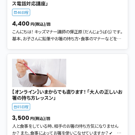
ス電話対応講座」
基本が全くわかりません。とのことです。 マナーとは、ちゃんとし
46日程
なければいけない。 堅苦しいイメージがありますが ひとこと
で言えば 相手を不愉快な思いにさせないことです。 意外と、い
4,400
円(税込)/回
つもの食べ方でマナー違反な事をしていたりと 知らず知らず
こんにちは！ キッズマナー講師の彈正原（だんじょうばら）です。
がクセになっています。 【講座内容】 ● お箸の使い方 ● 食
基本、お子さんに鉛筆やお箸の持ち方・食事のマナーなどをお
器の並べ方 ● 器の持ち方 ● 食べる順番や食べ方 ● こ
伝えしています。 ですが、実は平日は大阪梅田にあるレンタル
れだけは覚えて損はなし ポイント3つ！ 基本を身に付けてい
オフィスで 20年ほど、秘書代行のお仕事をさせて頂いておりま
れば、食事のありがたみも楽しさも倍増し 会話も弾みます。
す。 秘書代行？ 80社近い会社の電話取り次ぎが主な業務で
食事とは、生きていくうえで最も大切なことです。 作ってくれた
新しく入社したスタッフの研修などに携わらせて頂いておりま
方に感謝 食材（命）の大切さ 食べられるありがたみ 食事のマ
す。 そんな電話対応に慣れている私ですが、 実は電話は大の
ナーは、その全てに形として現われます。 「マナー」は＝「一生
苦手でした。 顔が見えない分、どう対応したいいのかわからず
の財産」になります。 動作の意味を知れば、自然と身に付きま
お怒りの電話対応もあれば、一方的に話される方も多く 話す
す。 今から楽しく一緒に習得していきましょう！
【オンライン】いまからでも直ります！ 「大人の正しいお
トーンも、対応も暗～い 自身のなさがにじみ出た対応でし
箸の持ち方レッスン」
た。 この苦手を克服するため、発信専門のアルバイトにも行き
85日程
ましたが 嫌なものは嫌で、長続きせず･･･ しかし･･･ 電話に抵
抗をなくす手段を見つけました！ 以後、電話が鳴るたびドキド
3,500
円(税込)/回
キしたり 逃げ出したりすこともなくなりました。 ✔ 顔が見え
人と食事をしている時、相手のお箸の持ち方気になりません
ない分、対応もギクシャクしてしまう ✔ どう対応していいの
か？ また、食事によってお箸を使いこなせていますか？ ✔ 食