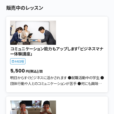
販売中のレッスン
コミュニケーション能力もアップします「ビジネスマナ
ー体験講座」
44日程
5,500
円(税込)/回
明日からすぐビジネスに活かされます ●就職活動中の学生 ●
団体行動や人とのコミュニケーションが苦手 ●何にも興味が
なく、ハキがない ●社会へ出るのが不安 ●このまま大きくなっ
ても大丈夫なのか？と不安 「ビジネスマナー、ちゃんとできてい
るか不安…」 「知識としては知っているけれど、実際の場面に
なると自信がない」 そんなお悩みはありませんか？ ビジネス
マナーはなぜ必要なのか？ ・クライアントや一緒に働く仲間。 ・