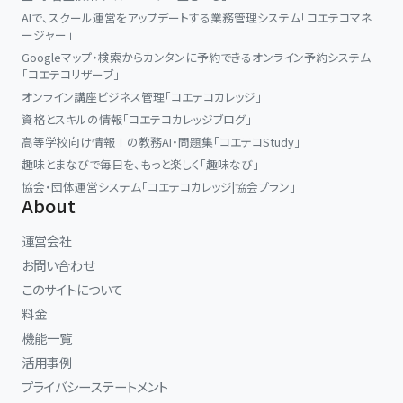
AIで、スクール運営をアップデートする業務管理システム「コエテコマネ
ージャー」
Googleマップ・検索からカンタンに予約できるオンライン予約システム
「コエテコリザーブ」
オンライン講座ビジネス管理「コエテコカレッジ」
資格とスキルの情報「コエテコカレッジブログ」
高等学校向け情報Ⅰの教務AI・問題集「コエテコStudy」
趣味とまなびで毎日を、もっと楽しく「趣味なび」
協会・団体運営システム「コエテコカレッジ|協会プラン」
About
運営会社
お問い合わせ
このサイトについて
料金
機能一覧
活用事例
プライバシーステートメント