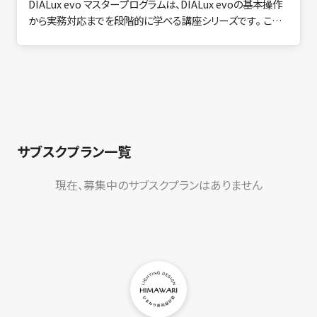
DIALux evo マスタープログラムは、DIALux evoの基本操作
から実務対応までを段階的に学べる講座シリーズです。 この
講座パックは、DIALux evo マスタープログラム「ゼロからはじ
める超入門」、「BASICコース基本操作編」、「BASICコース実
践編」の３コースをまとめたコースです。 DIALux evoの初心
者でも、入門から実務対応までを段階的に学べるコースです。
講座は全４時間超えのボリュームで構成。 １レクチャーは短く
編集してあり、スキマ時間に効率よく学べて、リアルセミナーと
違い何度でも繰り返し視聴できるので、理解が深まりやすく、
サブスクプラン一覧
自分のペースで着実にスキルが身につきます。
現在、募集中のサブスクプランはありません