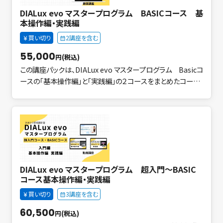
DIALux evo マスタープログラム BASICコース 基
本操作編・実践編
買い切り
2講座を含む
55,000
円(税込)
この講座パックは、DIALux evo マスタープログラム Basicコ
ースの「基本操作編」と「実践編」の２コースをまとめたコース
です。 超入門の次のステップとして、総合的な基本操作とサン
プルプロジェクトを通して実践的な操作を学ぶコースです。 D
IALux evoの基本操作から実務レベルのスキルまで、ステップ
形式で効率よく学べます。 オブジェクト・照明器具の配置と編
集、CAD図面の取り込み、配光データの活用、照度計算の検証
など、現場で役立つ基本操作を網羅。 講座は4時間以上のボリ
ュームで構成。（基本操作編+実践編） １レクチャーは短く編集
DIALux evo マスタープログラム 超入門～BASIC
してあり、スキマ時間に効率よく学べて、リアルセミナーと違い
コース基本操作編・実践編
何度でも繰り返し視聴できるので、理解が深まりやすく、自分
買い切り
3講座を含む
のペースで着実にスキルが身につきます。
60,500
円(税込)