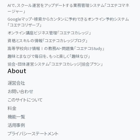
AIで、スクール運営をアップデートする業務管理システム「コエテコマネ
ージャー」
Googleマップ・検索からカンタンに予約できるオンライン予約システム
「コエテコリザーブ」
オンライン講座ビジネス管理「コエテコカレッジ」
資格とスキルの情報「コエテコカレッジブログ」
高等学校向け情報Ⅰの教務AI・問題集「コエテコStudy」
趣味とまなびで毎日を、もっと楽しく「趣味なび」
協会・団体運営システム「コエテコカレッジ|協会プラン」
About
運営会社
お問い合わせ
このサイトについて
料金
機能一覧
活用事例
プライバシーステートメント