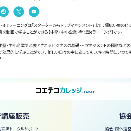
e-Bizラーニングは「スターターからトップマネジメント」まで 、幅広い層の
識を動画で学ぶことができる【中堅・中小企業 特化型eラーニング】です。
中堅・中小企業で必要とされるビジネスの基礎 ～ マネジメントの極意など
で効果的に学ぶことができ、 忙しい日々の中にあっても スキマ時間にいつで
す。
早速、e-Bizラーニングで未来にコミットしましょう！
e-Bizラーニング サービス案内・サポートページ
https://www.e-biz.powerzaimu.com/
で講座販売
協
/決済トータルサポート
協会・団体運