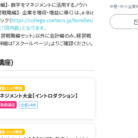
編】- 数字をマネジメントに活用するノウハ
中堅・中小企業
略編】- 企業を増収・増益に導く）は、e-Biz
ック（
https://college.coeteco.jp/bundles/
と「同内容」となります。
経営戦略編セット」以外に会計編のみ、経営戦
詳細は「スクールページ」よりご確認ください。
講座)
講座パック限定
ネジメント大全【イントロダクション】
動画講座
全14分
講座パック限定