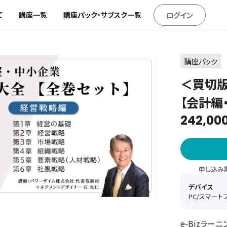
て
講座一覧
講座パック・サブスク一覧
ログイン
講座パック
＜買切
【会計編
242,00
申し込み期間
デバイス
PC/スマート
e-Bizラー