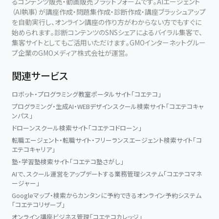
るコンテンツ販売・動画販売プラットフォームです。AIエージェント
（AI執事）が講座作成・問題集作成・診断作成・講座ブラッシュアップ
を自動実行し、オンライン講座の作り方がわからない方でもすぐに
始められます。診断コンテンツのSNSシェアによるバイラル集客で、
集客サイトとしてもご活用いただけます。GMOインターネットグルー
プ企業のGMOメディア株式会社が運営。
関連サービス
ロボット・プログラミング教室ポータルサイト「コエテコ」
プログラミング・生成AI・WEBデザインスクール検索サイト「コエテコキャ
ンパス」
ドローンスクール検索サイト「コエテコドローン」
転職エージェント・転職サイト・フリーランスエージェント検索サイト「コ
エテコキャリア」
塾・学習塾検索サイト「コエテコ塾さがし」
AIで、スクール運営をアップデートする業務管理システム「コエテコマネ
ージャー」
Googleマップ・検索からカンタンに予約できるオンライン予約システム
「コエテコリザーブ」
オンライン講座ビジネス管理「コエテコカレッジ」