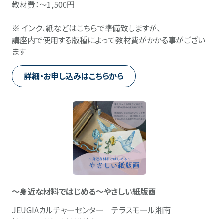
教材費：～1,500円

※ インク、紙などはこちらで準備致しますが、

講座内で使用する版種によって教材費がかかる事がござい
詳細・お申し込みはこちらから
～身近な材料ではじめる～やさしい紙版画
JEUGIAカルチャーセンター　テラスモール湘南
