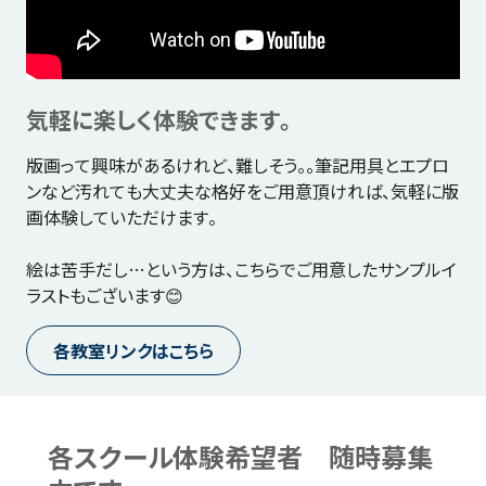
ますので、無くても大丈夫です） ・エプロンや汚れても良い服な
ど ※黒いインクを使う為汚れても良いもの ・筆記用具 ・出
来上がった作品を持ち帰れる袋 （作品は折れたり汚れたりし
ないようにこちらで準備いたします） それ以外の道具は全てこ
気軽に楽しく体験できます。
ちらでご用意いたします。 ※当日店舗にて別途ドリンク注文
（～480円）が必要となります
版画って興味があるけれど、難しそう。。筆記用具とエプロ
ンなど汚れても大丈夫な格好をご用意頂ければ、気軽に版
画体験していただけます。

絵は苦手だし…という方は、こちらでご用意したサンプルイ
ラストもございます😊
各教室リンクはこちら
各スクール体験希望者 随時募集