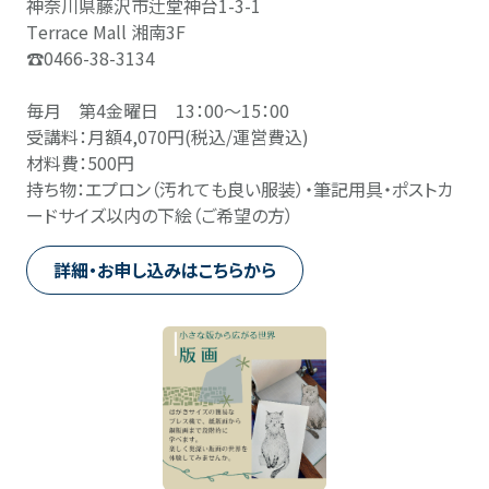
神奈川県藤沢市辻堂神台1-3-1　

Terrace Mall 湘南3F 

☎0466-38-3134

毎月　第4金曜日　13：00～15：00

受講料：月額4,070円(税込/運営費込) 

材料費：500円

持ち物：エプロン（汚れても良い服装）・筆記用具・ポストカ
ードサイズ以内の下絵（ご希望の方）
詳細・お申し込みはこちらから