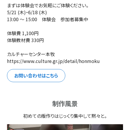
まずは体験会でお気軽にご体験ください。

5/21 (木)・6/18 (木)

13:00 ～ 15:00　体験会　参加者募集中

体験費 1,100円

体験教材費 330円 

カルチャーセンター本牧

お問い合わせはこちら
制作風景
初めての版作りはじっくり集中して黙々と。