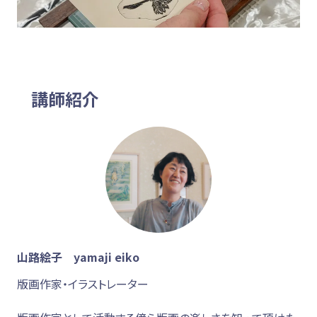
講師紹介
山路絵子 yamaji eiko
版画作家・イラストレーター
