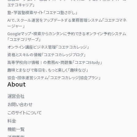
エテコキャリア」
塾・学習塾検索サイト「コエテコ塾さがし」
AIで、スクール運営をアップデートする業務管理システム「コエテコマネ
ージャー」
Googleマップ・検索からカンタンに予約できるオンライン予約システム
「コエテコリザーブ」
オンライン講座ビジネス管理「コエテコカレッジ」
資格とスキルの情報「コエテコカレッジブログ」
高等学校向け情報Ⅰの教務AI・問題集「コエテコStudy」
趣味とまなびで毎日を、もっと楽しく「趣味なび」
協会・団体運営システム「コエテコカレッジ|協会プラン」
About
運営会社
お問い合わせ
このサイトについて
料金
機能一覧