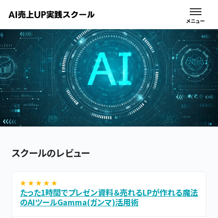
スクールのレビュー
★ ★ ★ ★ ★
たった1時間でプレゼン資料＆売れるLPが作れる魔法
のAIツールGamma(ガンマ)活用術