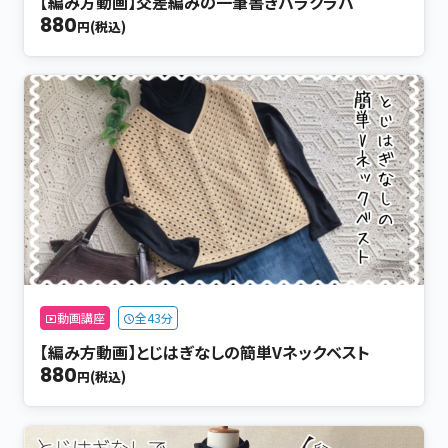
【編み方動画】交差編みの一筆書きバラクラバ
880
円(税込)
動画講座
全43分
【編み方動画】とじはぎなしの簡単Vネックベスト
880
円(税込)