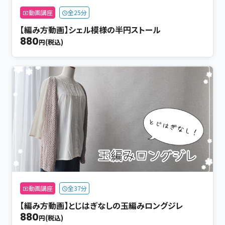
動画講座
全25分
【編み方動画】シェル模様の半円ストール
880
円(税込)
動画講座
全37分
【編み方動画】とじはぎなしの玉編みロングジレ
880
円(税込)