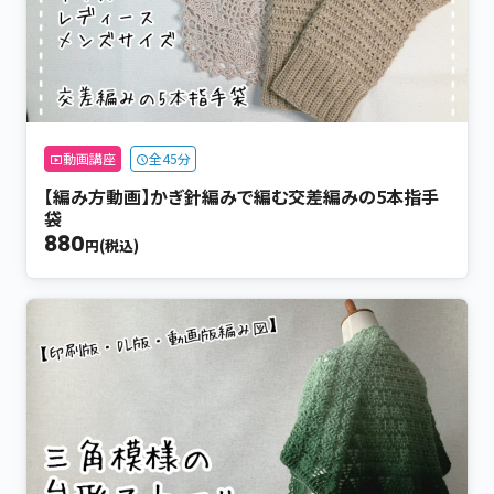
動画講座
全45分
【編み方動画】かぎ針編みで編む交差編みの5本指手
袋
880
円(税込)