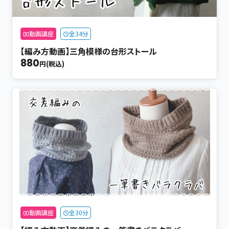
動画講座
全34分
【編み方動画】三角模様の台形ストール
880
円(税込)
動画講座
全30分