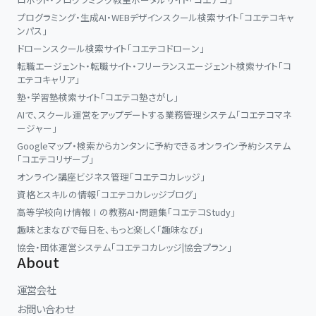
プログラミング・生成AI・WEBデザインスクール検索サイト「コエテコキャ
ンパス」
ドローンスクール検索サイト「コエテコドローン」
転職エージェント・転職サイト・フリーランスエージェント検索サイト「コ
エテコキャリア」
塾・学習塾検索サイト「コエテコ塾さがし」
AIで、スクール運営をアップデートする業務管理システム「コエテコマネ
ージャー」
Googleマップ・検索からカンタンに予約できるオンライン予約システム
「コエテコリザーブ」
オンライン講座ビジネス管理「コエテコカレッジ」
資格とスキルの情報「コエテコカレッジブログ」
高等学校向け情報Ⅰの教務AI・問題集「コエテコStudy」
趣味とまなびで毎日を、もっと楽しく「趣味なび」
協会・団体運営システム「コエテコカレッジ|協会プラン」
About
運営会社
お問い合わせ