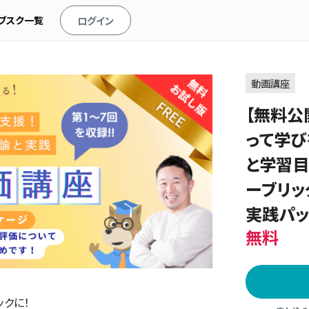
ブスク一覧
ログイン
動画講座
【無料公
って学び
と学習目
ーブリッ
実践パ
無料
クに！