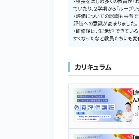
・校長をはじめ多くの教員が「わ
ていたり、２学期から「ルーブリ
・評価についての認識も共有で
評価への意識が高まりました。
・研修後は、生徒が「できてい
すくなったなど教員たちにも変
カリキュラム
【
ん
お
2分
【