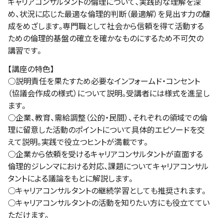
キャリアコンサルタントの倫理について、実践的な理解を深
め、状況に応じた最適な倫理的判断（最適解）を見出す力の醸
成をめざします。専門職として社会から信頼を得て活動する
ための倫理的基盤の確立を確かなものにするため不可欠の
講習です。
【講座の特色】
○説明責任を果たすため必要なインフォームド・コンセント
（協議会作成の様式）について説明。受講者には様式を進呈し
ます。
○企業、教育、需給調整（公的・民間）、それぞれの領域での倫
理に留意した活動のポイントについて具体的エピソードを交
えて説明。実践で役立つヒントが満載です。
○企業から依頼を受けるキャリアコンサルタントが直面する
倫理的ジレンマにおける対応、課題についてキャリアコンサル
タントによる議論をもとに解説します。
○キャリアコンサルタントの継続学習としても推奨されます。
○キャリアコンサルタントの活動を知りたい方にも役立ててい
ただけます。