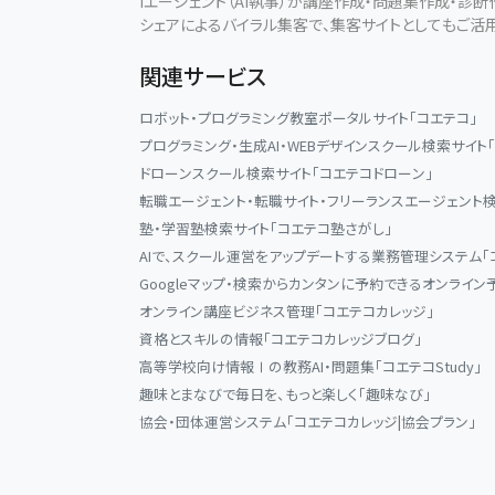
Iエージェント（AI執事）が講座作成・問題集作成・診
シェアによるバイラル集客で、集客サイトとしてもご活
関連サービス
ロボット・プログラミング教室ポータルサイト「コエテコ」
プログラミング・生成AI・WEBデザインスクール検索サイト
ドローンスクール検索サイト「コエテコドローン」
転職エージェント・転職サイト・フリーランスエージェント検
塾・学習塾検索サイト「コエテコ塾さがし」
AIで、スクール運営をアップデートする業務管理システム「
Googleマップ・検索からカンタンに予約できるオンライン
オンライン講座ビジネス管理「コエテコカレッジ」
資格とスキルの情報「コエテコカレッジブログ」
高等学校向け情報Ⅰの教務AI・問題集「コエテコStudy」
趣味とまなびで毎日を、もっと楽しく「趣味なび」
協会・団体運営システム「コエテコカレッジ|協会プラン」