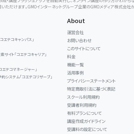
断作成・講座ブラッシュアップを自動実行し、オンライン講座の作り方がわから
用いただけます。GMOインターネットグループ企業のGMOメディア株式会社
About
運営会社
「コエテコキャンパス」
お問い合わせ
このサイトについて
索サイト「コエテコキャリア」
料金
機能一覧
コエテコマネージャー」
活用事例
予約システム「コエテコリザーブ」
プライバシーステートメント
特定商取引法に基づく表記
スクール利用規約
受講者利用規約
有料プランについて
講座作成ガイドライン
受講料の設定について