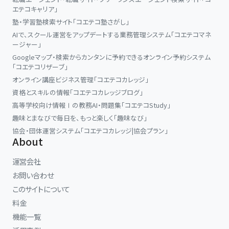
エテコキャリア」
塾・学習塾検索サイト「コエテコ塾さがし」
AIで、スクール運営をアップデートする業務管理システム「コエテコマネ
ージャー」
Googleマップ・検索からカンタンに予約できるオンライン予約システム
「コエテコリザーブ」
オンライン講座ビジネス管理「コエテコカレッジ」
資格とスキルの情報「コエテコカレッジブログ」
高等学校向け情報Ⅰの教務AI・問題集「コエテコStudy」
趣味とまなびで毎日を、もっと楽しく「趣味なび」
協会・団体運営システム「コエテコカレッジ|協会プラン」
About
運営会社
お問い合わせ
このサイトについて
料金
機能一覧