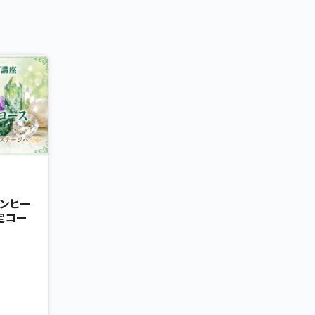
ーンヒー
定コー