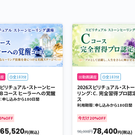
講座
全183分
動画講座
全183分
6スピリチュアル・ストーンヒー
2026スピリチュアル・スト
：Bコース ヒーラーへの覚醒
リング：C. 完全習得プロ認
ス
：申し込みから180日間
利用期限：申し込みから180日間
6%OFF
今だけ20%OFF
65,520
78,400
98,000円
円(税込)
円(税込)