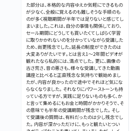
た部分は、本格的な内容ゆえか気軽にできるもの
が少なく、全般に覚えるのも難しそうな手順のも
のが多く視聴期間が半年では足りないと感じてし
まいました。これは、自分の事情も関係しており、
セール期間にどうしても買いたくてしばらく学習
に取りかかれないのを分かっていながら受講した
ため、尚更残念でした。延長の制度ができたのは
大変ありがたいです。とは言え1〜2年間ビデオが
観れたなら私的には、満点でした。 更に、画像の
古さ荒さ、音の悪さも、様々な受講してきた動画
講座と比べると正直残念な気持ちで観始めまし
たが、内容が良かったので途中でそれほど気にな
らなくなりました。 それなりにパワーストーンも持
っている方ですが、実践に足りないものも多く、か
と言って集めるにもお金と時間がかかりそうで、そ
の意味でも半年の受講期間が残念でした。 そし
て受講後の質問は、有料だったのは少し残念でし
た。 内容が深かっただけに、もっと観たいとつい