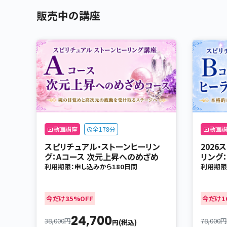
販売中の講座
動画講座
全178分
動画
スピリチュアル・ストーンヒーリン
202
グ：Aコース 次元上昇へのめざめ
リング
利用期限：申し込みから180日間
利用期限
今だけ35%OFF
今だけ1
24,700
38,000円
78,000円
円(税込)