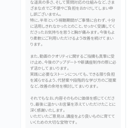
な道具の多さ、そして質問対応の仕組みなど、さま
ざまな点でご不便やご負担をおかけしてしまい申
し訳ございません。
特に、半年という視聴期間がご事情に合わず、十分
に活用しきれなかったとのこと、せっかく受講してく
ださったお気持ちを思うと胸が痛みます。今後もよ
り柔軟にご利用いただけるよう改善を続けてまい
ります。
また、動画のクオリティに関するご指摘も真摯に受
け止め、今後のアップデートや新講座制作の際に必
ず活かしてまいります。
実践に必要なストーンについても、できる限り負担
を減らせるよう、代替案や段階的な学び方のご提案
など、改善の余地を検討してまいります。
それでもなお、内容そのものに価値を感じてくださ
り、最後に温かいお言葉を添えていただけたことに
深く感謝いたします。
いただいたご意見は、講座をより良いものに育てて
いくための大切な宝物です。