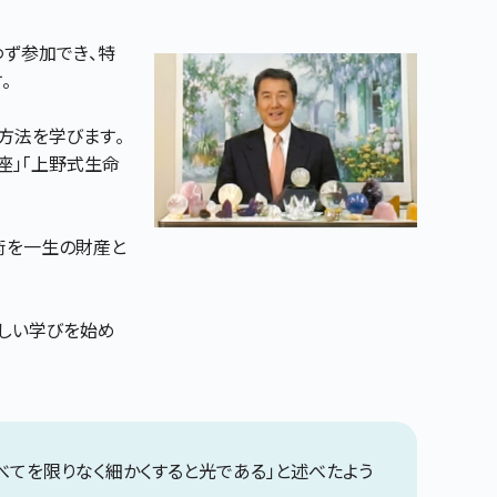
わず参加でき、特
。
方法を学びます。
座」「上野式生命
術を一生の財産と
新しい学びを始め
べてを限りなく細かくすると光である」と述べたよう