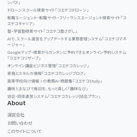
ンパス」
ドローンスクール検索サイト「コエテコドローン」
転職エージェント・転職サイト・フリーランスエージェント検索サイト「コ
エテコキャリア」
塾・学習塾検索サイト「コエテコ塾さがし」
AIで、スクール運営をアップデートする業務管理システム「コエテコマネ
ージャー」
Googleマップ・検索からカンタンに予約できるオンライン予約システム
「コエテコリザーブ」
オンライン講座ビジネス管理「コエテコカレッジ」
資格とスキルの情報「コエテコカレッジブログ」
高等学校向け情報Ⅰの教務AI・問題集「コエテコStudy」
趣味とまなびで毎日を、もっと楽しく「趣味なび」
協会・団体運営システム「コエテコカレッジ|協会プラン」
About
運営会社
お問い合わせ
このサイトについて