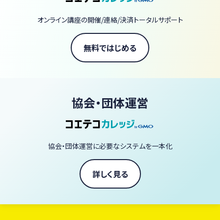
【当スクールの3つの強み】
圧倒的なアーカイブ量： 380本以上の動画があなたのライブラリー
オンライン講座の開催/連絡/決済トータルサポート
に。一生モノのスキルが手に入ります。
一流の講師陣： 著書70冊以上の庄司いずみをはじめ、ヴィーガン界
無料ではじめる
の第一線で活躍するシェフやパティシエなど60名以上が直接指導。
スタジオクオリティの体験： ライブ配信の臨場感で、自宅にいながら
プロの技を習得できます。
協会・団体運営
「ヴィーガン料理を毎日の暮らしに、もっと自由に、もっと美味しく。」
あなたも今日から、一生役立つ「野菜の魔法」を学びませんか？
協会・団体運営に必要なシステムを一本化
ヴィーガン料理家 庄司いずみ
詳しく見る