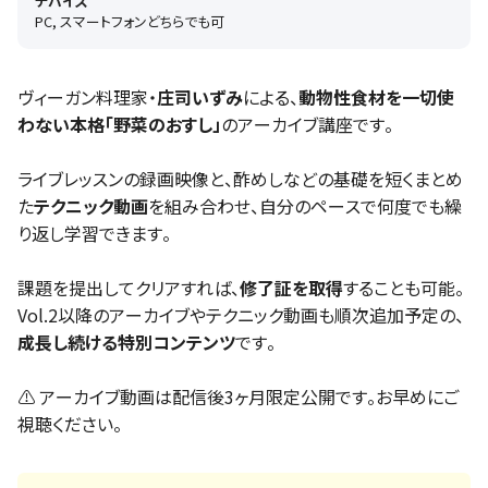
デバイス
PC, スマートフォンどちらでも可
ヴィーガン料理家・
庄司いずみ
による、
動物性食材を一切使
わない本格「野菜のおすし」
のアーカイブ講座です。
ライブレッスンの録画映像と、酢めしなどの基礎を短くまとめ
た
テクニック動画
を組み合わせ、自分のペースで何度でも繰
り返し学習できます。
課題を提出してクリアすれば、
修了証を取得
することも可能。
Vol.2以降のアーカイブやテクニック動画も順次追加予定の、
成長し続ける特別コンテンツ
です。
⚠️ アーカイブ動画は配信後3ヶ月限定公開です。お早めにご
視聴ください。