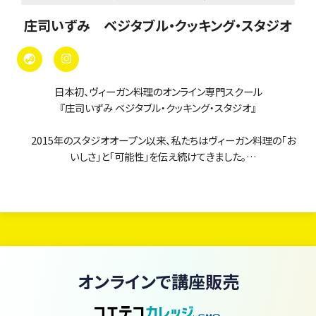
庄司いずみ ベジタブル・クッキング・スタジオ
日本初、ヴィーガン料理のオンライン専門スクール
『庄司いずみ ベジタブル・クッキング・スタジオ』
2015年のスタジオオープン以来、私たちはヴィーガン料理の「お
いしさ」と「可能性」を伝え続けてきました。
当スクールのオンラインレッスンは、まるで「ヴィーガン料理の図
書館」。
現在、380本以上のレッスン動画がいつでも・何度でも学び放題で
す。
初心者の方からプロを目指す方まで、あなたの「知りたい」に応え
オンラインで講座販売
るレシピと技術が、ここにすべて揃っています。