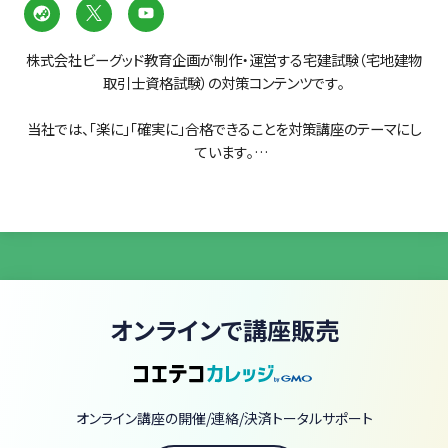
株式会社ビーグッド教育企画が制作・運営する宅建試験（宅地建物
取引士資格試験）の対策コンテンツです。
当社では、「楽に」「確実に」合格できることを対策講座のテーマにし
ています。
大量の資料を与え、「これを全部覚えれば確実に合格するよ」という
指導はカンタンです。
しかし、実際に大量の教材を目にすると、やる気もなくなります。や
る気を出しても、本試験までに全資料を一通り見るだけで時間切れ
になってしまうでしょう。
オンラインで講座販売
「一度見ただけで暗記できる」などという特別な能力を持った人な
ら別です。
しかし、普通の人間には、
・一度勉強しても理解できないことが残る。
オンライン講座の開催/連絡/決済トータルサポート
・理解したことも時間が経てば忘れる。