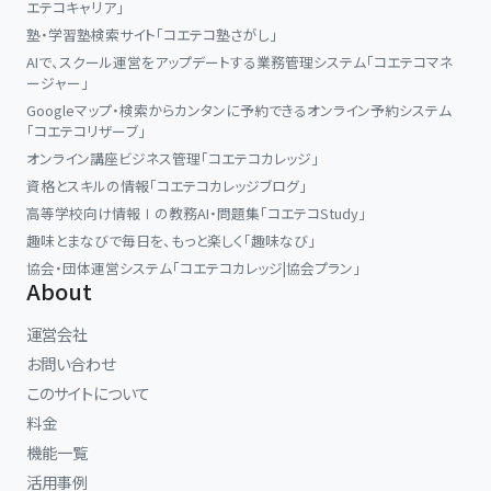
エテコキャリア」
★[Step.3]過去問演習編
塾・学習塾検索サイト「コエテコ塾さがし」
￣￣￣￣￣￣￣￣￣￣￣￣
AIで、スクール運営をアップデートする業務管理システム「コエテコマネ
まずは『年度別過去問集』を解きます。
ージャー」
しかし、ここでの学習は、模擬試験でもなければ、本試験のシミュレ
Googleマップ・検索からカンタンに予約できるオンライン予約システム
ーションでもありません。過去問はあくまで、「つぎの本試験に合格
「コエテコリザーブ」
するための学習ツール」。
オンライン講座ビジネス管理「コエテコカレッジ」
この過去問を学習の素材にして、[Step.1]でマスターした基本知識
資格とスキルの情報「コエテコカレッジブログ」
や[Step.2]で学んだ解法テクニックを一層確実に、そして本試験で
高等学校向け情報Ⅰの教務AI・問題集「コエテコStudy」
使えるレベルに仕上げていきます。
趣味とまなびで毎日を、もっと楽しく「趣味なび」
協会・団体運営システム「コエテコカレッジ|協会プラン」
【使用教材】
About
①『図表集』
②『一問一答式過去問集』
運営会社
③『年度別過去問集』
お問い合わせ
このサイトについて
これがスリー・ステップの流れです。
料金
機能一覧
本試験では、必要なのは、以下の作業です。
活用事例