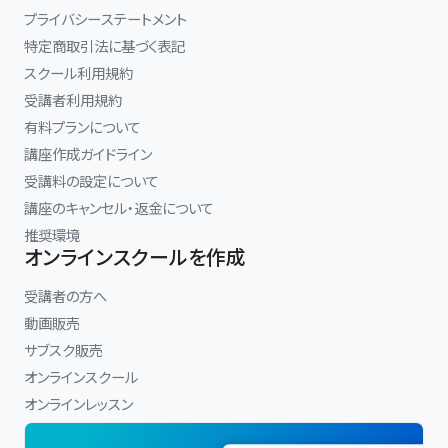
(1)『図表集』にあるビジュアル・イメージを思い出す。
プライバシーステートメント
(2)ビジュアル・イメージと各選択肢を照らし合わせ、○×を判断す
特定商取引法に基づく表記
る。
スクール利用規約
(3)正しい肢（又は誤った肢）が１つに決まったら、それを正解と決定
受講者利用規約
する。
有料プランについて
このプロセスを、受験生が、制限時間内に、自力で、できるようにしな
講座作成ガイドライン
ければなりません。
受講料の設定について
講座のキャンセル・返金について
知識を無理に詰め込んだり、語呂合わせに頼ったりするのは、リスキ
推奨環境
ーです。
オンラインスクールを作成
スリー・ステップ方式で繰返し学習をすることにより、必要な知識
を、理解した上で、自然に身に付けていこう、これがこの講座の特長
受講者の方へ
です。
動画販売
サブスク販売
オンラインスクール
オンラインレッスン