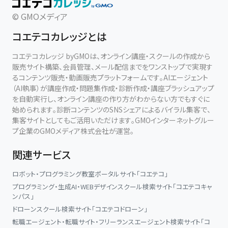
© GMOメディア
【使用教材】
①『図表集』
コエテコカレッジとは
★[Step.2]一問一答編
コエテコカレッジ byGMOは、オンライン講座・スクールの作成から
￣￣￣￣￣￣￣￣￣￣￣
販売サイト構築、会員管理、メール配信までをワンストップで実現す
最初に『一問一答式過去問集』を解きます。
るコンテンツ販売・動画販売プラットフォームです。AIエージェント
（AI執事）が講座作成・問題集作成・診断作成・講座ブラッシュアップ
この『一問一答式過去問集』は、過去の本試験問題を選択肢別に分
を自動実行し、オンライン講座の作り方がわからない方でもすぐに
解し、[Step.1]と同じ順序に整理し直したものです。
始められます。診断コンテンツのSNSシェアによるバイラル集客で、
この問題集を解くことにより、
集客サイトとしてもご活用いただけます。GMOインターネットグルー
・[Step.1]で勉強した基礎知識が実際の本試験ではどのように出題
プ企業のGMOメディア株式会社が運営。
されるか
・選択肢の◯×を決める基準は何か
関連サービス
を身に付けることができます。
これが、つまり、本試験で使える解法テクニックなのです。
ロボット・プログラミング教室ポータルサイト「コエテコ」
プログラミング・生成AI・WEBデザインスクール検索サイト「コエテコキャ
【使用教材】
ンパス」
①『図表集』
ドローンスクール検索サイト「コエテコドローン」
②『一問一答式過去問集』
転職エージェント・転職サイト・フリーランスエージェント検索サイト「コ