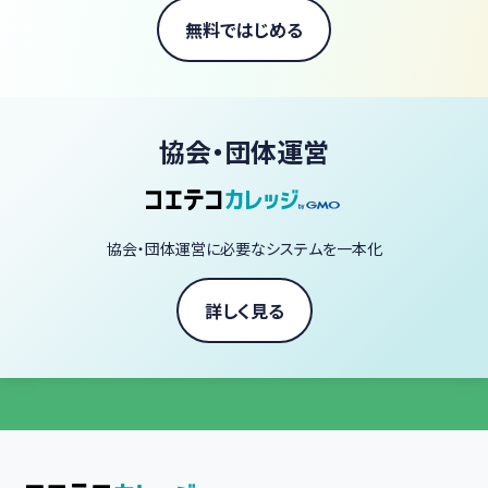
ことが多発します。
無料ではじめる
「何度も繰り返して、記憶の確実性を高める」ことでしか、本試験で
の得点に結び付けることはできないのです。
では、どうやって、「飽きずに繰り返す」のか。
協会・団体運営
そのために、考えたのが「スリー・ステップ学習法」です。
「スリー・ステップ学習法」では、学習を三段階に分けます。
そして、文章ではなく、図や表というビジュアル・イメージにまとめた
協会・団体運営に必要なシステムを一本化
資料を、アプローチ方法を変えながら、何度も繰り返します。
★[Step.1]基本習得編
詳しく見る
￣￣￣￣￣￣￣￣￣￣￣
学習の最初の段階、正しい知識を分かりやすい流れの中で学んでい
く段階です。
ここでは、講義を見て、合格に必要な基本知識を習得します。
講義では図・表が多用されます。これらをまとめたのが、『図表集』で
す。『図表集』と講義動画を何度も見ましょう。これにより、ビジュア
ルイメージを頭の中に定着させることができます。